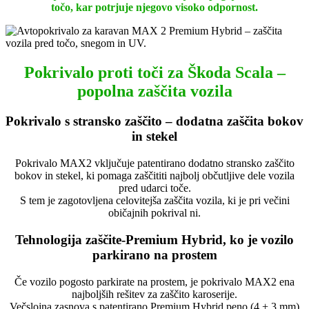
točo, kar potrjuje njegovo visoko odpornost.
Pokrivalo proti toči za Škoda Scala –
popolna zaščita vozila
Pokrivalo s stransko zaščito – dodatna zaščita bokov
in stekel
Pokrivalo MAX2 vključuje patentirano dodatno stransko zaščito
bokov in stekel, ki pomaga zaščititi najbolj občutljive dele vozila
pred udarci toče.
S tem je zagotovljena celovitejša zaščita vozila, ki je pri večini
običajnih pokrival ni.
Tehnologija zaščite-Premium Hybrid, ko je vozilo
parkirano na prostem
Če vozilo pogosto parkirate na prostem, je pokrivalo MAX2 ena
najboljših rešitev za zaščito karoserije.
Večslojna zasnova s patentirano Premium Hybrid peno (4 + 3 mm)