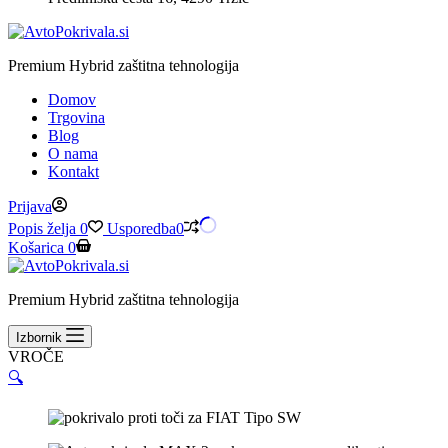
Premium Hybrid zaštitna tehnologija
Domov
Trgovina
Blog
O nama
Kontakt
Prijava
Popis želja
0
Usporedba
0
Košarica
0
Premium Hybrid zaštitna tehnologija
Izbornik
VROČE
🔍