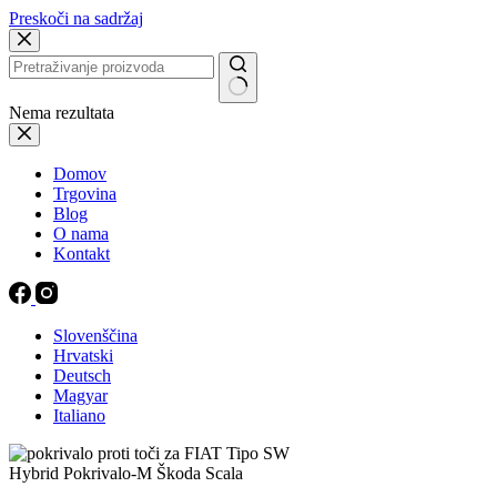
Preskoči na sadržaj
Nema rezultata
Domov
Trgovina
Blog
O nama
Kontakt
Slovenščina
Hrvatski
Deutsch
Magyar
Italiano
Hybrid Pokrivalo-M Škoda Scala