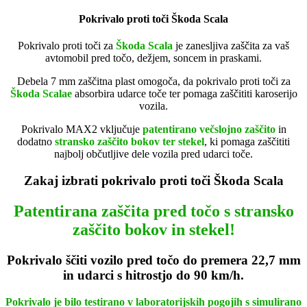
Pokrivalo proti toči Škoda Scala
Pokrivalo proti toči za
Škoda Scala
je zanesljiva zaščita za vaš
avtomobil pred točo, dežjem, soncem in praskami.
Debela 7 mm zaščitna plast omogoča, da pokrivalo proti toči za
Škoda Scalae
absorbira udarce toče ter pomaga zaščititi karoserijo
vozila.
Pokrivalo MAX2 vključuje
patentirano večslojno zaščito
in
dodatno
stransko zaščito bokov ter stekel
, ki pomaga zaščititi
najbolj občutljive dele vozila pred udarci toče.
Zakaj izbrati pokrivalo proti toči Škoda Scala
Patentirana zaščita pred točo s stransko
zaščito bokov in stekel!
Pokrivalo ščiti vozilo pred točo do premera 22,7 mm
in udarci s hitrostjo do 90 km/h.
Pokrivalo je bilo testirano v laboratorijskih pogojih s simulirano