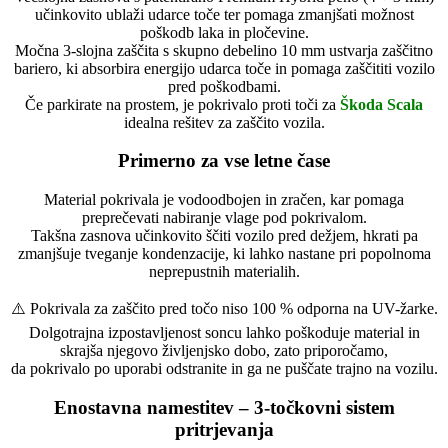
učinkovito ublaži udarce toče ter pomaga zmanjšati možnost
poškodb laka in pločevine.
Močna 3-slojna zaščita s skupno debelino 10 mm ustvarja zaščitno
bariero, ki absorbira energijo udarca toče in pomaga zaščititi vozilo
pred poškodbami.
Če parkirate na prostem, je pokrivalo proti toči za
Škoda Scala
idealna rešitev za zaščito vozila.
Primerno za vse letne čase
Material pokrivala je vodoodbojen in zračen, kar pomaga
preprečevati nabiranje vlage pod pokrivalom.
Takšna zasnova učinkovito ščiti vozilo pred dežjem, hkrati pa
zmanjšuje tveganje kondenzacije, ki lahko nastane pri popolnoma
neprepustnih materialih.
⚠️ Pokrivala za zaščito pred točo niso 100 % odporna na UV-žarke.
Dolgotrajna izpostavljenost soncu lahko poškoduje material in
skrajša njegovo življenjsko dobo, zato priporočamo,
da pokrivalo po uporabi odstranite in ga ne puščate trajno na vozilu.
Enostavna namestitev – 3-točkovni sistem
pritrjevanja