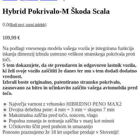
Hybrid Pokrivalo-M Škoda Scala
0.0
(Bodi prvi, oceni izdelek)
109,99
€
Na podlagi vnesenega modela vašega vozila je integrirana funkcija
iskanja dimenzij izbrala ustrezno velikost stranskega pokrivala proti
toči.
S tem dokazujete, da ste preudaren in odgovoren lastnik vozila,
ki želi svoje vozilo zaščititi že danes ter mu s tem dodati dodatno
vrednost.
Izbrali boste originalno, patentirano stransko pokrivalo,
zasnovano za hitro in učinkovito zaščito vašega avtomobila pred
točo.
🔹 Največja varnost z vrhunsko HIBRIDNO PENO MAX2
🔹 Dvojna debelina pene: 4 mm + 3 mm = skupno 7 mm
🔹 Maksimalna zaščita pred točo, soncem, vlago
🔹 Popolna zunanja in notranja zaščita v manj kot minuti
🔹 Učinkovito ščiti pred prahom in umazanijo
Ponosno praznujemo že 18 let uspešne prodaje v Sloveniji!