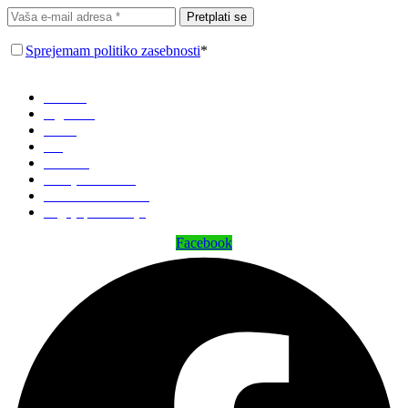
Pretplati se
Sprejemam politiko zasebnosti
*
Domov
Trgovina
O nas
Blog
Kontakt
Zemljevid strani
Politika zasebnosti
Pogoji poslovanja
Facebook