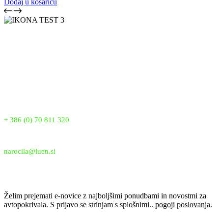
Dodaj u košaricu
LUEN SKUPINA je vodilni proizvajalec pokrival proti toči v
Sloveniji že od leta 2007. Z več kot 18 leti izkušenj zagotavljamo
vrhunsko kakovost, inovacije in zanesljivo zaščito vaših vozil. Naša
patentirana pokrivala nudijo popolno zaščito pred točo, snegom in
drugimi vremenskimi vplivi, saj verjamemo, da si vsako vozilo
zasluži najboljšo zaščito.
Telefon:
+ 386 (0) 70 811 320
Email:
narocila@luen.si
Prijavi se na e-novice
Želim prejemati e-novice z najboljšimi ponudbami in novostmi za
avtopokrivala. S prijavo se strinjam s splošnimi..
pogoji poslovanja.