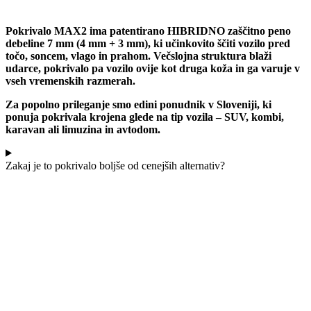
Pokrivalo MAX2 ima patentirano HIBRIDNO zaščitno peno
debeline 7 mm (4 mm + 3 mm), ki učinkovito ščiti vozilo pred
točo, soncem, vlago in prahom. Večslojna struktura blaži
udarce, pokrivalo pa vozilo ovije kot druga koža in ga varuje v
vseh vremenskih razmerah.
Za popolno prileganje smo edini ponudnik v Sloveniji, ki
ponuja pokrivala krojena glede na tip vozila – SUV, kombi,
karavan ali limuzina in avtodom.
Zakaj je to pokrivalo boljše od cenejših alternativ?