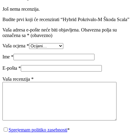
Još nema recenzija.
Budite prvi koji će recenzirati “Hybrid Pokrivalo-M Škoda Scala”
Vaša adresa e-pošte neće biti objavljena.
Obavezna polja su
označena sa
* (obavezno)
Vaša ocjena
*
Ime
*
E-pošta
*
Vaša recenzija
*
Sprejemam politiko zasebnosti
*