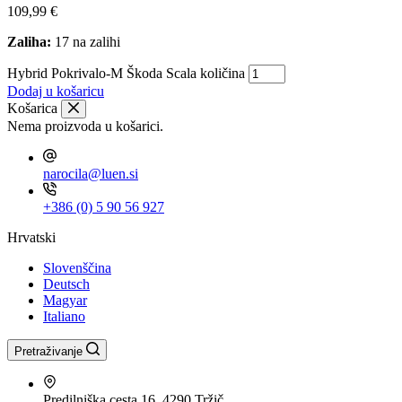
109,99
€
Zaliha:
17 na zalihi
Hybrid Pokrivalo-M Škoda Scala količina
Dodaj u košaricu
Košarica
Nema proizvoda u košarici.
narocila@luen.si
+386 (0) 5 90 56 927
Hrvatski
Slovenščina
Deutsch
Magyar
Italiano
Pretraživanje
Predilniška cesta 16, 4290 Tržič