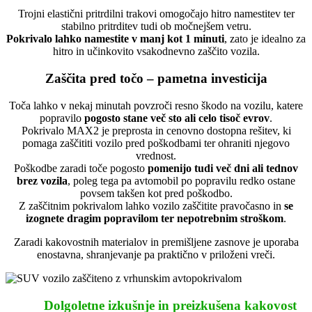
Trojni elastični pritrdilni trakovi omogočajo hitro namestitev ter
stabilno pritrditev tudi ob močnejšem vetru.
Pokrivalo lahko namestite v manj kot 1 minuti
, zato je idealno za
hitro in učinkovito vsakodnevno zaščito vozila.
Zaščita pred točo – pametna investicija
Toča lahko v nekaj minutah povzroči resno škodo na vozilu, katere
popravilo
pogosto stane več sto ali celo tisoč evrov
.
Pokrivalo MAX2 je preprosta in cenovno dostopna rešitev, ki
pomaga zaščititi vozilo pred poškodbami ter ohraniti njegovo
vrednost.
Poškodbe zaradi toče pogosto
pomenijo tudi več dni ali tednov
brez vozila
, poleg tega pa avtomobil po popravilu redko ostane
povsem takšen kot pred poškodbo.
Z zaščitnim pokrivalom lahko vozilo zaščitite pravočasno in
se
izognete dragim popravilom ter nepotrebnim stroškom
.
Zaradi kakovostnih materialov in premišljene zasnove je uporaba
enostavna, shranjevanje pa praktično v priloženi vreči.
Dolgoletne izkušnje in preizkušena kakovost