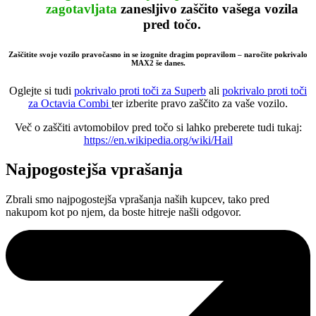
zagotavljata
zanesljivo
zaščito vašega vozila
pred točo.
Zaščitite svoje vozilo pravočasno in se izognite dragim popravilom – naročite pokrivalo
MAX2 še danes.
Oglejte si tudi
pokrivalo proti toči za Superb
ali
pokrivalo proti toči
za Octavia Combi
ter izberite pravo zaščito za vaše vozilo.
Več o zaščiti avtomobilov pred točo si lahko preberete tudi tukaj:
https://en.wikipedia.org/wiki/Hail
Najpogostejša vprašanja
Zbrali smo najpogostejša vprašanja naših kupcev, tako pred
nakupom kot po njem, da boste hitreje našli odgovor.