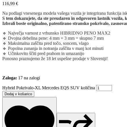
116,99
€
Na podlagi vnesenega modela vašega vozila je integrirana funkcija iska
S tem dokazujete, da ste preudaren in odgovoren lastnik vozila, ki
Izbrali boste originalno, patentirano stransko pokrivalo, zasnova
🔹 Največja varnost z vrhunsko HIBRIDNO PENO MAX2
🔹 Dvojna debelina pene: 4 mm + 3 mm = skupno 7 mm
🔹 Maksimalna zaščita pred točo, soncem, vlago
🔹 Popolna zunanja in notranja zaščita v manj kot minuti
🔹 Učinkovito ščiti pred prahom in umazanijo
Ponosno praznujemo že 18 let uspešne prodaje v Sloveniji!
Zaloga:
17 na zalogi
Hybrid Pokrivalo-XL Mercedes EQS SUV količina
Dodaj v košarico