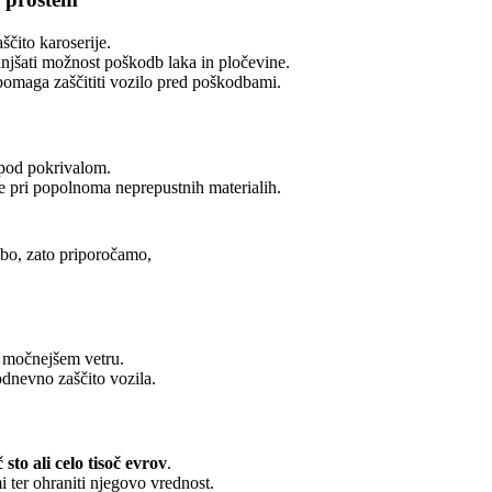
ščito karoserije.
njšati možnost poškodb laka in pločevine.
 pomaga zaščititi vozilo pred poškodbami.
 pod pokrivalom.
e pri popolnoma neprepustnih materialih.
obo, zato priporočamo,
ob močnejšem vetru.
kodnevno zaščito vozila.
sto ali celo tisoč evrov
.
 ter ohraniti njegovo vrednost.