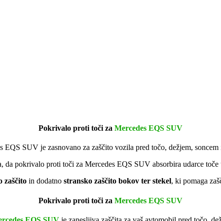
Pokrivalo proti toči za
Mercedes EQS SUV
es EQS SUV je zasnovano za zaščito vozila pred točo, dežjem, soncem 
 da pokrivalo proti toči za Mercedes EQS SUV absorbira udarce toče ter
 zaščito
in dodatno
stransko zaščito bokov ter stekel
, ki pomaga zašč
Pokrivalo proti toči za
Mercedes EQS SUV
rcedes EQS SUV
je zanesljiva zaščita za vaš avtomobil pred točo, d