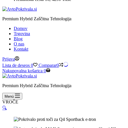
Premium Hybrid Zaščitna Tehnologija
Domov
Trgovina
Blog
O nas
Kontakt
Prijava
Lista de deseos
0
Comparar
0
Nakupovalna košarica
0
Premium Hybrid Zaščitna Tehnologija
Menú
VROČE
🔍