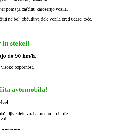
ter pomaga zaščititi karoserijo vozila.
ititi najbolj občutljive dele vozila pred udarci toče.
 in stekel!
stjo do 90 km/h.
vo visoko odpornost.
čita avtomobila!
ekel
čutljive dele vozila pred udarci toče.
val ni.
a prostem