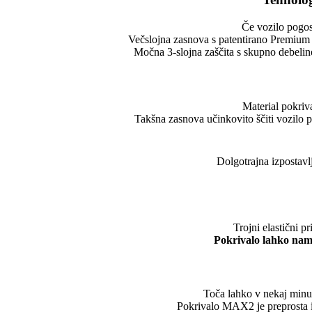
Če vozilo pogost
Večslojna zasnova s patentirano Premium 
Močna 3-slojna zaščita s skupno debelino
Material pokriv
Takšna zasnova učinkovito ščiti vozilo 
Dolgotrajna izpostavl
Trojni elastični p
Pokrivalo lahko name
Toča lahko v nekaj minu
Pokrivalo MAX2 je preprosta in