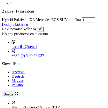
116,99
€
Zaloga:
17 na zalogi
Hybrid Pokrivalo-XL Mercedes EQS SUV količina
Dodaj v košarico
Nakupovalna košarica
No hay productos en el carrito.
narocila@luen.si
+386 (0) 5 90 56 927
Slovenščina
Hrvatski
Deutsch
Magyar
Italiano
Buscar
Predilniška cesta 16, 4290 Tržič