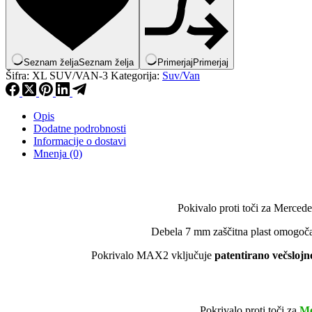
Seznam želja
Seznam želja
Primerjaj
Primerjaj
Šifra:
XL SUV/VAN-3
Kategorija:
Suv/Van
Opis
Dodatne podrobnosti
Informacije o dostavi
Mnenja (0)
Pokivalo proti toči za Merced
Debela 7 mm zaščitna plast omogoča,
Pokrivalo MAX2 vključuje
patentirano večslojno
Pokrivalo proti toči za
Me