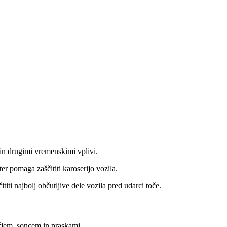
in drugimi vremenskimi vplivi.
 pomaga zaščititi karoserijo vozila.
ititi najbolj občutljive dele vozila pred udarci toče.
ežjem, soncem in praskami.