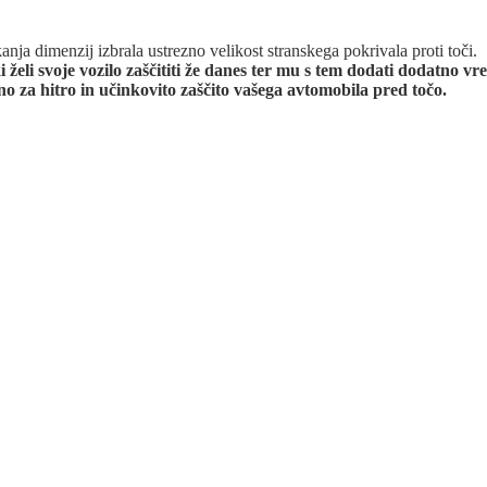
nja dimenzij izbrala ustrezno velikost stranskega pokrivala proti toči.
 želi svoje vozilo zaščititi že danes ter mu s tem dodati dodatno vr
no za hitro in učinkovito zaščito vašega avtomobila pred točo.