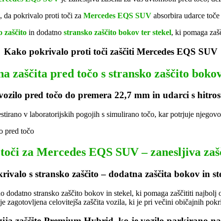
da pokrivalo proti toči za
Mercedes EQS SUV
absorbira udarce toče 
o zaščito
in dodatno
stransko zaščito bokov ter stekel
, ki pomaga zašč
Kako pokrivalo proti toči zaščiti Mercedes EQS SUV
a zaščita pred točo s stransko zaščito bokov
 vozilo pred točo do premera 22,7 mm in udarci s hitro
estirano v laboratorijskih pogojih s simulirano točo, kar potrjuje njego
 toči za Mercedes EQS SUV – zanesljiva zaš
rivalo s stransko zaščito – dodatna zaščita bokov in st
dodatno stransko zaščito bokov in stekel, ki pomaga zaščititi najbolj ob
je zagotovljena celovitejša zaščita vozila, ki je pri večini običajnih pokri
ija zaščite-Premium Hybrid, ko je vozilo parkirano n