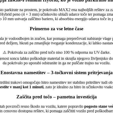
o parkirate na prostem, je pokrivalo MAX2 ena najboljših rešitev za za
Hybrid peno (4 + 3 mm) učinkovito ublaži udarce toče ter pomaga zma
 10 mm ustvarja zaščitno bariero, ki absorbira energijo udarca toče in
Primerno za vse letne čase
ala je vodoodbojen in zračen, kar pomaga preprečevati nabiranje vlage
pred dežjem, hkrati pa zmanjšuje tveganje kondenzacije, ki lahko nastan
⚠️ Pokrivala za zaščito pred točo niso 100 % odporna na UV-žarke.
jenost soncu lahko poškoduje material in skrajša njegovo življenjsko d
da pokrivalo po uporabi odstranite in ga ne puščate trajno na vozilu.
Enostavna namestitev – 3-točkovni sistem pritrjevanja
ritrdilni trakovi omogočajo hitro namestitev ter stabilno pritrditev tudi 
stite v manj kot 1 minuti
, zato je idealno za hitro in učinkovito vsa
Zaščita pred točo – pametna investicija
tah povzroči resno škodo na vozilu, katere popravilo
pogosto stane več 
 cenovno dostopna rešitev, ki pomaga zaščititi vozilo pred poškodbami