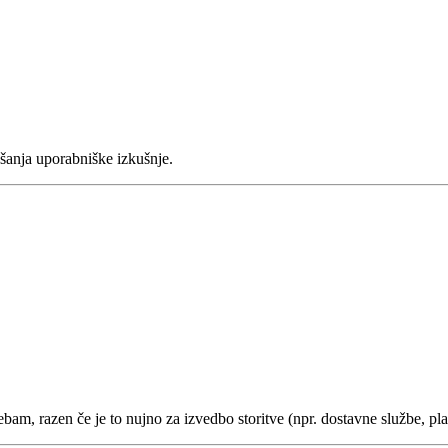
jšanja uporabniške izkušnje.
m, razen če je to nujno za izvedbo storitve (npr. dostavne službe, plač