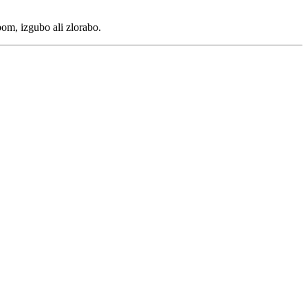
om, izgubo ali zlorabo.
vost, inovacije in zanesljivo zaščito vaših vozil. Naša patentirana
o.