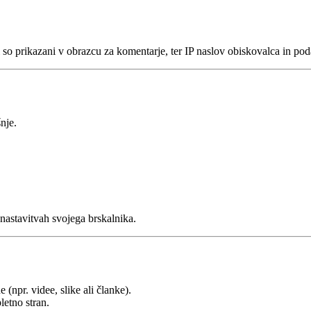
i so prikazani v obrazcu za komentarje, ter IP naslov obiskovalca in po
nje.
astavitvah svojega brskalnika.
 (npr. videe, slike ali članke).
letno stran.