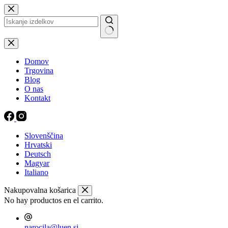
Preskoči
na
vsebino
Ni
rezultatov
Domov
Trgovina
Blog
O nas
Kontakt
Slovenščina
Hrvatski
Deutsch
Magyar
Italiano
Nakupovalna košarica
No hay productos en el carrito.
narocila@luen.si