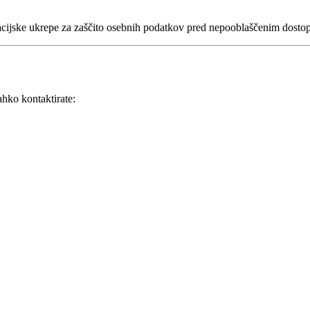
acijske ukrepe za zaščito osebnih podatkov pred nepooblaščenim dostop
ahko kontaktirate:
že od leta 2007. Z več kot 18 leti izkušenj zagotavljamo vrhunsko kako
kimi vplivi, saj verjamemo, da si vsako vozilo zasluži najboljšo zaščit