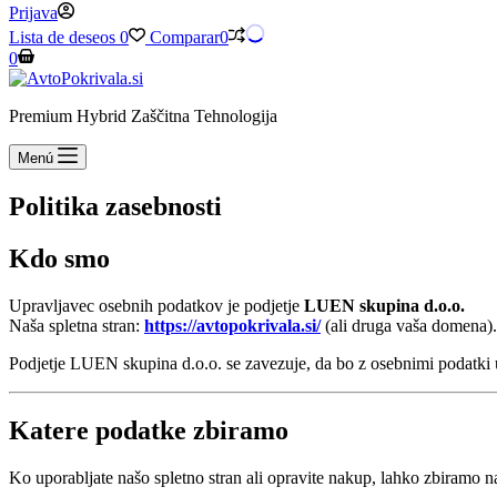
Prijava
Lista de deseos
0
Comparar
0
Nakupovalna
0
košarica
Premium Hybrid Zaščitna Tehnologija
Menú
Politika zasebnosti
Kdo smo
Upravljavec osebnih podatkov je podjetje
LUEN skupina d.o.o.
Naša spletna stran:
https://avtopokrivala.si/
(ali druga vaša domena).
Podjetje LUEN skupina d.o.o. se zavezuje, da bo z osebnimi podatk
Katere podatke zbiramo
Ko uporabljate našo spletno stran ali opravite nakup, lahko zbiramo n