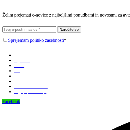
Prijavi se na e-novice
Želim prejemati e-novice z najboljšimi ponudbami in novostmi za avtop
Naročite se
Sprejemam politiko zasebnosti
*
Domov
Trgovina
O nas
Blog
Kontakt
Zemljevid strani
Politika zasebnosti
Pogoji poslovanja
Facebook