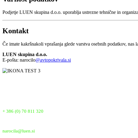
Podjetje LUEN skupina d.o.o. uporablja ustrezne tehnične in organiz
Kontakt
Če imate kakršnakoli vprašanja glede varstva osebnih podatkov, nas l
LUEN skupina d.o.o.
E-pošta: narocilo
@avtopokrivala.si
LUEN SKUPINA je vodilni proizvajalec pokrival proti toči v Sloveniji 
pokrivala nudijo popolno zaščito pred točo, snegom in drugimi vremens
Telefon:
+ 386 (0) 70 811 320
Email:
narocila@luen.si