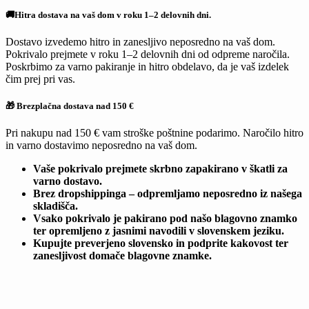
🚚Hitra dostava na vaš dom v roku 1–2 delovnih dni.
Dostavo izvedemo hitro in zanesljivo neposredno na vaš dom.
Pokrivalo prejmete v roku 1–2 delovnih dni od odpreme naročila.
Poskrbimo za varno pakiranje in hitro obdelavo, da je vaš izdelek
čim prej pri vas.
🎁 Brezplačna dostava nad 150 €
Pri nakupu nad 150 € vam stroške poštnine podarimo. Naročilo hitro
in varno dostavimo neposredno na vaš dom.
Vaše pokrivalo prejmete skrbno zapakirano v škatli za
varno dostavo.
Brez dropshippinga – odpremljamo neposredno iz našega
skladišča.
Vsako pokrivalo je pakirano pod našo blagovno znamko
ter opremljeno z jasnimi navodili v slovenskem jeziku.
Kupujte preverjeno slovensko in podprite kakovost ter
zanesljivost domače blagovne znamke.