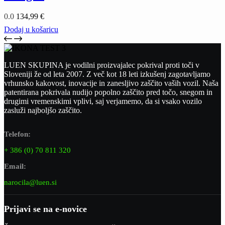
0.0
134,99
€
Dodaj u košaricu
LUEN SKUPINA je vodilni proizvajalec pokrival proti toči v
Sloveniji že od leta 2007. Z več kot 18 leti izkušenj zagotavljamo
vrhunsko kakovost, inovacije in zanesljivo zaščito vaših vozil. Naša
patentirana pokrivala nudijo popolno zaščito pred točo, snegom in
drugimi vremenskimi vplivi, saj verjamemo, da si vsako vozilo
zasluži najboljšo zaščito.
Telefon:
+ 386 (0) 70 811 320
Email:
narocila@luen.si
Prijavi se na e-novice