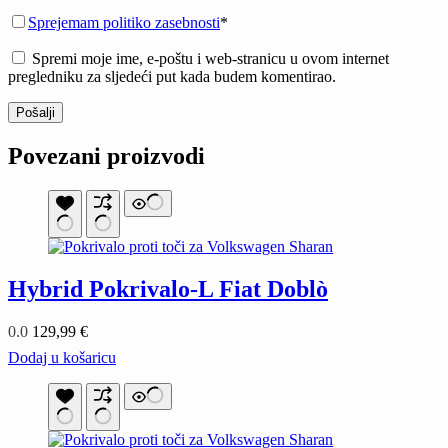
Sprejemam politiko zasebnosti
*
Spremi moje ime, e-poštu i web-stranicu u ovom internet
pregledniku za sljedeći put kada budem komentirao.
Pošalji
Povezani proizvodi
Hybrid Pokrivalo-L Fiat Doblò
0.0
129,99
€
Dodaj u košaricu