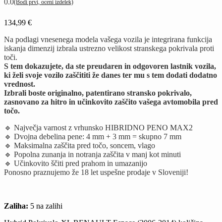
0.0
(Bodi prvi, oceni izdelek)
134,99
€
Na podlagi vnesenega modela vašega vozila je integrirana funkcija
iskanja dimenzij izbrala ustrezno velikost stranskega pokrivala proti
toči.
S tem dokazujete, da ste preudaren in odgovoren lastnik vozila,
ki želi svoje vozilo zaščititi že danes ter mu s tem dodati dodatno
vrednost.
Izbrali boste originalno, patentirano stransko pokrivalo,
zasnovano za hitro in učinkovito zaščito vašega avtomobila pred
točo.
🔹 Največja varnost z vrhunsko HIBRIDNO PENO MAX2
🔹 Dvojna debelina pene: 4 mm + 3 mm = skupno 7 mm
🔹 Maksimalna zaščita pred točo, soncem, vlago
🔹 Popolna zunanja in notranja zaščita v manj kot minuti
🔹 Učinkovito ščiti pred prahom in umazanijo
Ponosno praznujemo že 18 let uspešne prodaje v Sloveniji!
Zaliha:
5 na zalihi