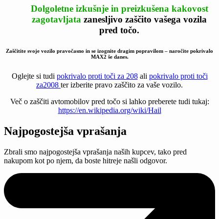
Dolgoletne izkušnje in preizkušena kakovost
zagotavljata
zanesljivo
zaščito vašega vozila
pred točo.
Zaščitite svoje vozilo pravočasno in se izognite dragim popravilom – naročite pokrivalo
MAX2 še danes.
Oglejte si tudi
pokrivalo proti toči za 208
ali
pokrivalo proti toči
za2008
ter izberite pravo zaščito za vaše vozilo.
Več o zaščiti avtomobilov pred točo si lahko preberete tudi tukaj:
https://en.wikipedia.org/wiki/Hail
Najpogostejša vprašanja
Zbrali smo najpogostejša vprašanja naših kupcev, tako pred
nakupom kot po njem, da boste hitreje našli odgovor.