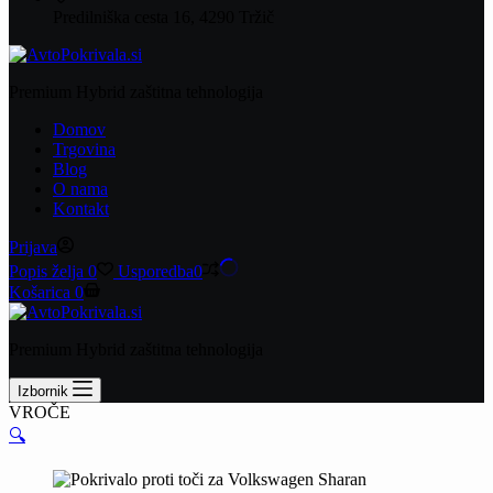
Predilniška cesta 16, 4290 Tržič
Premium Hybrid zaštitna tehnologija
Domov
Trgovina
Blog
O nama
Kontakt
Prijava
Popis želja
0
Usporedba
0
Košarica
0
Premium Hybrid zaštitna tehnologija
Izbornik
VROČE
🔍