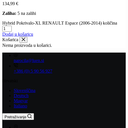
134,99
€
Zaliha:
5 na zalihi
Hybrid Pokrivalo-XL RENAULT Espace (2006-2014) količina
Dodaj u košaricu
Košarica
Nema proizvoda u košarici.
narocila@luen.si
+386 (0) 5 90 56 927
Hrvatski
Slovenščina
Deutsch
Magyar
Italiano
Pretraživanje