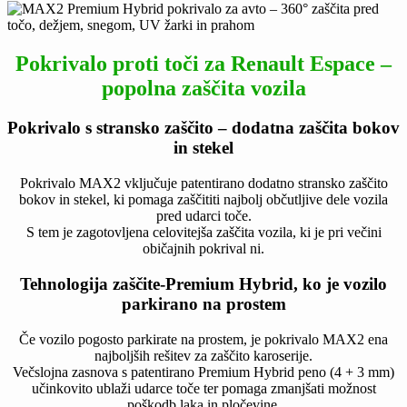
Pokrivalo proti toči za Renault Espace –
popolna zaščita vozila
Pokrivalo s stransko zaščito – dodatna zaščita bokov
in stekel
Pokrivalo MAX2 vključuje patentirano dodatno stransko zaščito
bokov in stekel, ki pomaga zaščititi najbolj občutljive dele vozila
pred udarci toče.
S tem je zagotovljena celovitejša zaščita vozila, ki je pri večini
običajnih pokrival ni.
Tehnologija zaščite-Premium Hybrid, ko je vozilo
parkirano na prostem
Če vozilo pogosto parkirate na prostem, je pokrivalo MAX2 ena
najboljših rešitev za zaščito karoserije.
Večslojna zasnova s patentirano Premium Hybrid peno (4 + 3 mm)
učinkovito ublaži udarce toče ter pomaga zmanjšati možnost
poškodb laka in pločevine.