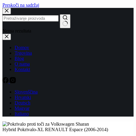
Preskoči na sadržaj
Nema rezultata
Domov
Trgovina
Blog
O nama
Kontakt
Slovenščina
Hrvatski
Deutsch
Magyar
Italiano
Hybrid Pokrivalo-XL RENAULT Espace (2006-2014)