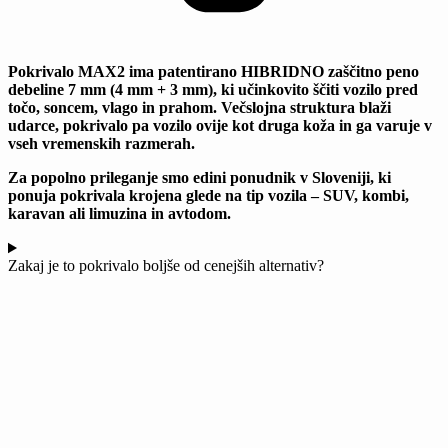
Pokrivalo MAX2 ima patentirano HIBRIDNO zaščitno peno
debeline 7 mm (4 mm + 3 mm), ki učinkovito ščiti vozilo pred
točo, soncem, vlago in prahom. Večslojna struktura blaži
udarce, pokrivalo pa vozilo ovije kot druga koža in ga varuje v
vseh vremenskih razmerah.
Za popolno prileganje smo edini ponudnik v Sloveniji, ki
ponuja pokrivala krojena glede na tip vozila – SUV, kombi,
karavan ali limuzina in avtodom.
Zakaj je to pokrivalo boljše od cenejših alternativ?