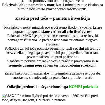
stabilno pritrditev tudi ob močnejšem vetru.
Pokrivalo lahko namestite v manj kot 1 minuti
, zato je idealno za
hitro in učinkovito vsakodnevno zaščito vozila.
Zaščita pred točo – pametna investicija
Toča lahko v nekaj minutah povzroči resno škodo na vozilu, katere
popravilo
pogosto stane več sto ali celo tisoč evrov
.
Pokrivalo MAX2 je preprosta in cenovno dostopna rešitev, ki
pomaga zaščititi vozilo pred poškodbami ter ohraniti njegovo
vrednost.
Poškodbe zaradi toče pogosto
pomenijo tudi več dni ali tednov
brez vozila
, poleg tega pa avtomobil po popravilu redko ostane
povsem takšen kot pred poškodbo.
Z zaščitnim pokrivalom lahko vozilo zaščitite pravočasno in
se
izognete dragim popravilom ter nepotrebnim stroškom
.
Zaradi kakovostnih materialov in premišljene zasnove je uporaba
enostavna, shranjevanje pa praktično v priloženi vreči.
Odkrijte prednosti našega vrhunskega
KOMBI pokrivala