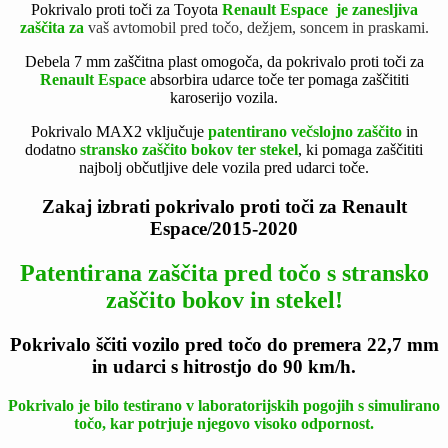
Pokrivalo proti toči za Toyota
Renault Espace je zanesljiva
zaščita za
vaš avtomobil pred točo, dežjem, soncem in praskami.
Debela 7 mm zaščitna plast omogoča, da pokrivalo proti toči za
Renault Espace
absorbira udarce toče ter pomaga zaščititi
karoserijo vozila.
Pokrivalo MAX2 vključuje
patentirano večslojno zaščito
in
dodatno
stransko zaščito bokov ter stekel
, ki pomaga zaščititi
najbolj občutljive dele vozila pred udarci toče.
Zakaj izbrati pokrivalo proti toči za Renault
Espace/2015-2020
Patentirana zaščita pred točo s stransko
zaščito bokov in stekel!
Pokrivalo ščiti vozilo pred točo do premera 22,7 mm
in udarci s hitrostjo do 90 km/h.
Pokrivalo je bilo testirano v laboratorijskih pogojih s simulirano
točo, kar potrjuje njegovo visoko odpornost.