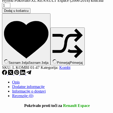
Hybrid Pokrivalo-XL RENAULT Espace (2006-2014) količina
Dodaj u košaricu
Seznam želja
Seznam želja
Primerjaj
Primerjaj
SKU:
L KOMBI 01-47
Kategorija:
Kombi
Opis
Dodatne informacije
Informacije o dostavi
Recenzije (0)
Pokrivalo proti toči za
Renault Espace