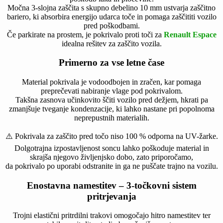
Močna 3-slojna zaščita s skupno debelino 10 mm ustvarja zaščitno
bariero, ki absorbira energijo udarca toče in pomaga zaščititi vozilo
pred poškodbami.
Če parkirate na prostem, je pokrivalo proti toči za
Renault Espace
idealna rešitev za zaščito vozila.
Primerno za vse letne čase
Material pokrivala je vodoodbojen in zračen, kar pomaga
preprečevati nabiranje vlage pod pokrivalom.
Takšna zasnova učinkovito ščiti vozilo pred dežjem, hkrati pa
zmanjšuje tveganje kondenzacije, ki lahko nastane pri popolnoma
neprepustnih materialih.
⚠️ Pokrivala za zaščito pred točo niso 100 % odporna na UV-žarke.
Dolgotrajna izpostavljenost soncu lahko poškoduje material in
skrajša njegovo življenjsko dobo, zato priporočamo,
da pokrivalo po uporabi odstranite in ga ne puščate trajno na vozilu.
Enostavna namestitev – 3-točkovni sistem
pritrjevanja
Trojni elastični pritrdilni trakovi omogočajo hitro namestitev ter