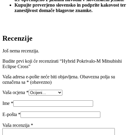
Kupujte preverjeno slovensko in podprite kakovost ter
zanesljivost domače blagovne znamke.
Recenzije
Još nema recenzija.
Budite prvi koji će recenzirati “Hybrid Pokrivalo-M Mitsubishi
Eclipse Cross”
Vaša adresa e-pošte neće biti objavljena.
Obavezna polja su
označena sa
* (obavezno)
Vaša ocjena
*
Ime
*
E-pošta
*
Vaša recenzija
*