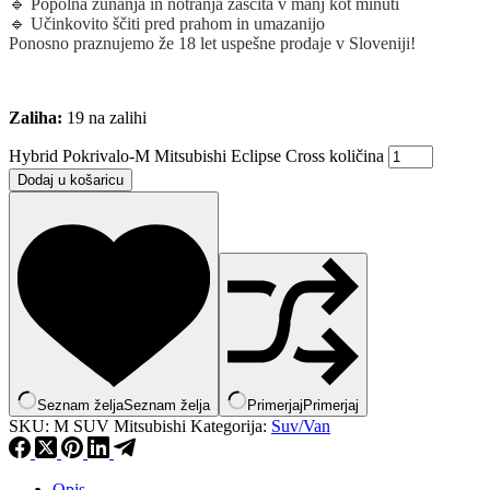
🔹 Popolna zunanja in notranja zaščita v manj kot minuti
🔹 Učinkovito ščiti pred prahom in umazanijo
Ponosno praznujemo že 18 let uspešne prodaje v Sloveniji!
Zaliha:
19 na zalihi
Hybrid Pokrivalo-M Mitsubishi Eclipse Cross količina
Dodaj u košaricu
Seznam želja
Seznam želja
Primerjaj
Primerjaj
SKU:
M SUV Mitsubishi
Kategorija:
Suv/Van
Opis