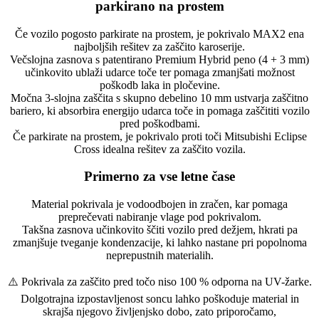
parkirano na prostem
Če vozilo pogosto parkirate na prostem, je pokrivalo MAX2 ena
najboljših rešitev za zaščito karoserije.
Večslojna zasnova s patentirano Premium Hybrid peno (4 + 3 mm)
učinkovito ublaži udarce toče ter pomaga zmanjšati možnost
poškodb laka in pločevine.
Močna 3-slojna zaščita s skupno debelino 10 mm ustvarja zaščitno
bariero, ki absorbira energijo udarca toče in pomaga zaščititi vozilo
pred poškodbami.
Če parkirate na prostem, je pokrivalo proti toči Mitsubishi Eclipse
Cross idealna rešitev za zaščito vozila.
Primerno za vse letne čase
Material pokrivala je vodoodbojen in zračen, kar pomaga
preprečevati nabiranje vlage pod pokrivalom.
Takšna zasnova učinkovito ščiti vozilo pred dežjem, hkrati pa
zmanjšuje tveganje kondenzacije, ki lahko nastane pri popolnoma
neprepustnih materialih.
⚠️ Pokrivala za zaščito pred točo niso 100 % odporna na UV-žarke.
Dolgotrajna izpostavljenost soncu lahko poškoduje material in
skrajša njegovo življenjsko dobo, zato priporočamo,