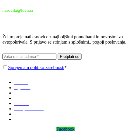
Email:
narocila@luen.si
Prijavi se na e-novice
Želim prejemati e-novice z najboljšimi ponudbami in novostmi za
avtopokrivala. S prijavo se strinjam s splošnimi..
pogoji poslovanja.
Pretplati se
Sprejemam politiko zasebnosti
*
Domov
Trgovina
O nas
Blog
Kontakt
Zemljevid strani
Politika zasebnosti
Pogoji poslovanja
Facebook