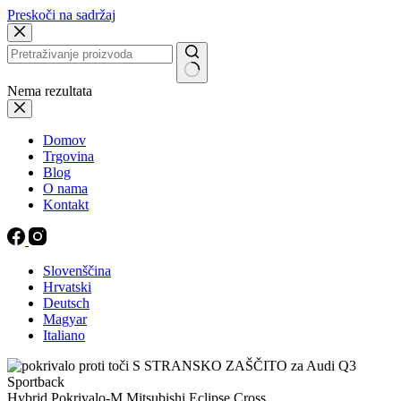
Preskoči na sadržaj
Nema rezultata
Domov
Trgovina
Blog
O nama
Kontakt
Slovenščina
Hrvatski
Deutsch
Magyar
Italiano
Hybrid Pokrivalo-M Mitsubishi Eclipse Cross