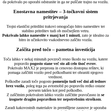
da pokrivalo po uporabi odstranite in ga ne puščate trajno na vozilu.
Enostavna namestitev – 3-točkovni sistem
pritrjevanja
Trojni elastični pritrdilni trakovi omogočajo hitro namestitev ter
stabilno pritrditev tudi ob močnejšem vetru.
Pokrivalo lahko namestite v manj kot 1 minuti
, zato je idealno za
hitro in učinkovito vsakodnevno zaščito vozila.
Zaščita pred točo – pametna investicija
Toča lahko v nekaj minutah povzroči resno škodo na vozilu, katere
popravilo
pogosto stane več sto ali celo tisoč evrov
.
Pokrivalo MAX2 je preprosta in cenovno dostopna rešitev, ki
pomaga zaščititi vozilo pred poškodbami ter ohraniti njegovo
vrednost.
Poškodbe zaradi toče pogosto
pomenijo tudi več dni ali tednov
brez vozila
, poleg tega pa avtomobil po popravilu redko ostane
povsem takšen kot pred poškodbo.
Z zaščitnim pokrivalom lahko vozilo zaščitite pravočasno in
se
izognete dragim popravilom ter nepotrebnim stroškom
.
Zaradi kakovostnih materialov in premišljene zasnove je uporaba