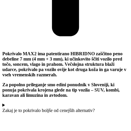
Pokrivalo MAX2 ima patentirano HIBRIDNO zaščitno peno
debeline 7 mm (4 mm + 3 mm), ki učinkovito ščiti vozilo pred
točo, soncem, vlago in prahom. Večslojna struktura blaži
udarce, pokrivalo pa vozilo ovije kot druga koža in ga varuje v
vseh vremenskih razmerah.
Za popolno prileganje smo edini ponudnik v Sloveniji, ki
ponuja pokrivala krojena glede na tip vozila – SUV, kombi,
karavan ali limuzina in avtodom.
Zakaj je to pokrivalo boljše od cenejših alternativ?