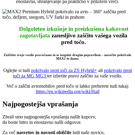
enostavna, shranjevanje pa praktično v priloženi vreči.
Dolgoletne izkušnje in preizkušena kakovost
zagotavljata
zanesljivo
zaščito vašega vozila
pred točo.
Zaščitite svoje vozilo pravočasno in se izognite dragim popravilom – naročite pokrivalo
MAX2 še danes.
Oglejte si tudi
pokrivalo proti toči za ZS Hybrid+
ali
pokrivalo proti
toči za MG MG3
ter izberite pravo zaščito za vaše vozilo.
Več o zaščiti avtomobilov pred točo si lahko preberete tudi tukaj:
https://en.wikipedia.org/wiki/Hail
Najpogostejša vprašanja
Zbrali smo najpogostejša vprašanja naših kupcev,
da boste hitro in enostavno našli odgovor.
Za več
nasvetov in novosti obiščite
tudi naše novice
.