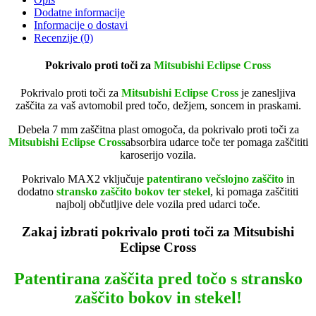
Dodatne informacije
Informacije o dostavi
Recenzije (0)
Pokrivalo proti toči za
Mitsubishi Eclipse Cross
Pokrivalo proti toči za
Mitsubishi Eclipse Cross
je zanesljiva
zaščita za vaš avtomobil pred točo, dežjem, soncem in praskami.
Debela 7 mm zaščitna plast omogoča, da pokrivalo proti toči za
Mitsubishi Eclipse Cross
absorbira udarce toče ter pomaga zaščititi
karoserijo vozila.
Pokrivalo MAX2 vključuje
patentir
ano večslojno zaščito
in
dodatno
stransko zaščito bokov ter stekel
, ki pomaga zaščititi
najbolj občutljive dele vozila pred udarci toče.
Zakaj izbrati pokrivalo proti toči za Mitsubishi
Eclipse Cross
Patentirana zaščita pred točo s stransko
zaščito bokov in stekel!