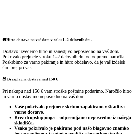
🚚Hitra dostava na vaš dom v roku 1–2 delovnih dni.
Dostavo izvedemo hitro in zanesljivo neposredno na vaš dom.
Pokrivalo prejmete v roku 1–2 delovnih dni od odpreme naročila.
Poskrbimo za varno pakiranje in hitro obdelavo, da je vaš izdelek
čim prej pri vas.
🎁 Brezplačna dostava nad 150 €
Pri nakupu nad 150 € vam stroške poštnine podarimo. Naročilo hitro
in varno dostavimo neposredno na vaš dom.
Vaše pokrivalo prejmete skrbno zapakirano v škatli za
varno dostavo.
Brez dropshippinga – odpremljamo neposredno iz našega
skladišča.
Vsako pokrivalo je pakirano pod našo blagovno znamko
ter opremljeno z jasnimi navodili v slovenskem jeziku.