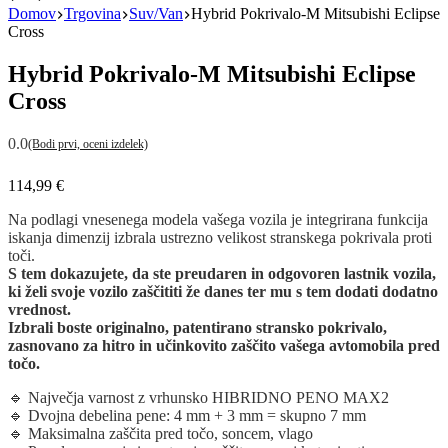
Domov
Trgovina
Suv/Van
Hybrid Pokrivalo-M Mitsubishi Eclipse
Cross
Hybrid Pokrivalo-M Mitsubishi Eclipse
Cross
0.0
(Bodi prvi, oceni izdelek)
114,99
€
Na podlagi vnesenega modela vašega vozila je integrirana funkcija
iskanja dimenzij izbrala ustrezno velikost stranskega pokrivala proti
toči.
S tem dokazujete, da ste preudaren in odgovoren lastnik vozila,
ki želi svoje vozilo zaščititi že danes ter mu s tem dodati dodatno
vrednost.
Izbrali boste originalno, patentirano stransko pokrivalo,
zasnovano za hitro in učinkovito zaščito vašega avtomobila pred
točo.
🔹 Največja varnost z vrhunsko HIBRIDNO PENO MAX2
🔹 Dvojna debelina pene: 4 mm + 3 mm = skupno 7 mm
🔹 Maksimalna zaščita pred točo, soncem, vlago