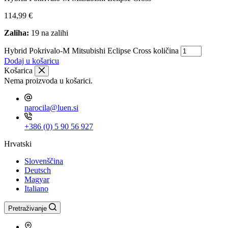
114,99
€
Zaliha:
19 na zalihi
Hybrid Pokrivalo-M Mitsubishi Eclipse Cross količina
Dodaj u košaricu
Košarica
Nema proizvoda u košarici.
narocila@luen.si
+386 (0) 5 90 56 927
Hrvatski
Slovenščina
Deutsch
Magyar
Italiano
Pretraživanje