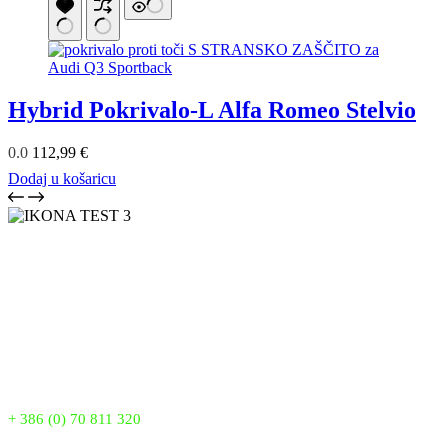
Hybrid Pokrivalo-L Alfa Romeo Stelvio
0.0
112,99
€
Dodaj u košaricu
LUEN SKUPINA je vodilni proizvajalec pokrival proti toči v
Sloveniji že od leta 2007. Z več kot 18 leti izkušenj zagotavljamo
vrhunsko kakovost, inovacije in zanesljivo zaščito vaših vozil. Naša
patentirana pokrivala nudijo popolno zaščito pred točo, snegom in
drugimi vremenskimi vplivi, saj verjamemo, da si vsako vozilo
zasluži najboljšo zaščito.
Telefon:
+ 386 (0) 70 811 320