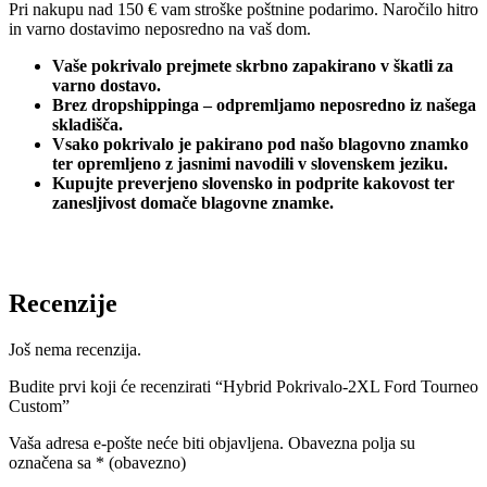
Pri nakupu nad 150 € vam stroške poštnine podarimo. Naročilo hitro
in varno dostavimo neposredno na vaš dom.
Vaše pokrivalo prejmete skrbno zapakirano v škatli za
varno dostavo.
Brez dropshippinga – odpremljamo neposredno iz našega
skladišča.
Vsako pokrivalo je pakirano pod našo blagovno znamko
ter opremljeno z jasnimi navodili v slovenskem jeziku.
Kupujte preverjeno slovensko in podprite kakovost ter
zanesljivost domače blagovne znamke.
Recenzije
Još nema recenzija.
Budite prvi koji će recenzirati “Hybrid Pokrivalo-2XL Ford Tourneo
Custom”
Vaša adresa e-pošte neće biti objavljena.
Obavezna polja su
označena sa
* (obavezno)