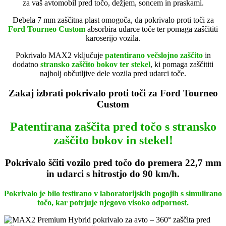
za vaš avtomobil pred točo, dežjem, soncem in praskami.
Debela 7 mm zaščitna plast omogoča, da pokrivalo proti toči za
Ford Tourneo Custom
absorbira udarce toče ter pomaga zaščititi
karoserijo vozila.
Pokrivalo MAX2 vključuje
patentirano večslojno zaščito
in
dodatno
stransko zaščito bokov ter stekel
, ki pomaga zaščititi
najbolj občutljive dele vozila pred udarci toče.
Zakaj izbrati pokrivalo proti toči za Ford Tourneo
Custom
Patentirana zaščita pred točo s stransko
zaščito bokov in stekel!
Pokrivalo ščiti vozilo pred točo do premera 22,7 mm
in udarci s hitrostjo do 90 km/h.
Pokrivalo je bilo testirano v laboratorijskih pogojih s simulirano
točo, kar potrjuje njegovo visoko odpornost.