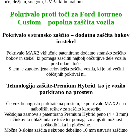
Pokrivalo proti toči za Ford Tourneo
Custom – popolna zaščita vozila
Pokrivalo s stransko zaščito – dodatna zaščita bokov
in stekel
Pokrivalo MAX2 vključuje patentirano dodatno stransko zaščito
bokov in stekel, ki pomaga zaščititi najbolj občutljive dele vozila
pred udarci toče.
S tem je zagotovljena celovitejša zaščita vozila, ki je pri večini
običajnih pokrival ni.
Tehnologija zaščite-Premium Hybrid, ko je vozilo
parkirano na prostem
Če vozilo pogosto parkirate na prostem, je pokrivalo MAX2 ena
najboljših rešitev za zaščito karoserije.
Večslojna zasnova s patentirano Premium Hybrid peno (4 + 3 mm)
učinkovito ublaži udarce toče ter pomaga zmanjšati možnost
poškodb laka in pločevine.
Močna 3-slojna zaščita s skupno debelino 10 mm ustvarja zaščitno