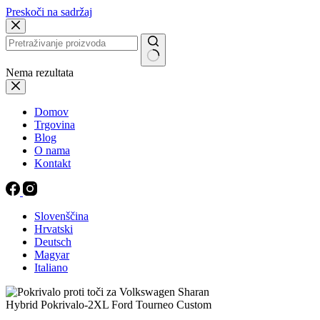
Preskoči na sadržaj
Nema rezultata
Domov
Trgovina
Blog
O nama
Kontakt
Slovenščina
Hrvatski
Deutsch
Magyar
Italiano
Hybrid Pokrivalo-2XL Ford Tourneo Custom