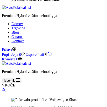
Premium Hybrid zaštitna tehnologija
Domov
Trgovina
Blog
O nama
Kontakt
Prijava
Popis želja
0
Usporedba
0
Košarica
0
Premium Hybrid zaštitna tehnologija
Izbornik
VROČE
🔍