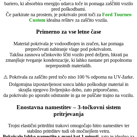
bariero, ki absorbira energijo udarca toče in pomaga zaščititi vozilo
pred poškodbami.
Če parkirate na prostem, je pokrivalo proti toči za
Ford Tourneo
Custom
idealna rešitev za zaščito vozila.
Primerno za vse letne čase
Material pokrivala je vodoodbojen in zračen, kar pomaga
preprečevati nabiranje vlage pod pokrivalom.
Takšna zasnova učinkovito ščiti vozilo pred dežjem, hkrati pa
zmanjšuje tveganje kondenzacije, ki lahko nastane pri popolnoma
neprepustnih materialih.
⚠️ Pokrivala za zaščito pred točo niso 100 % odporna na UV-žarke.
Dolgotrajna izpostavljenost soncu lahko poškoduje material in
skrajša njegovo življenjsko dobo, zato priporočamo,
da pokrivalo po uporabi odstranite in ga ne puščate trajno na vozilu.
Enostavna namestitev – 3-točkovni sistem
pritrjevanja
Trojni elastični pritrdilni trakovi omogočajo hitro namestitev ter
stabilno pritrditev tudi ob močnejšem vetru.
Pokrivalo lahko namestite v manj kot 1 minuti
, zato je idealno za