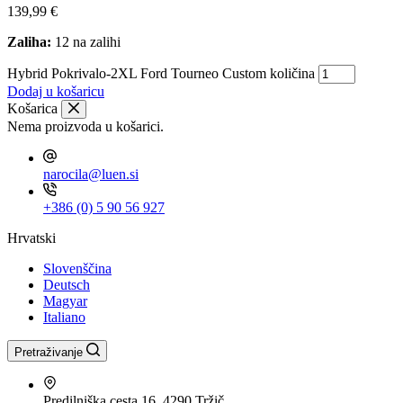
139,99
€
Zaliha:
12 na zalihi
Hybrid Pokrivalo-2XL Ford Tourneo Custom količina
Dodaj u košaricu
Košarica
Nema proizvoda u košarici.
narocila@luen.si
+386 (0) 5 90 56 927
Hrvatski
Slovenščina
Deutsch
Magyar
Italiano
Pretraživanje
Predilniška cesta 16, 4290 Tržič