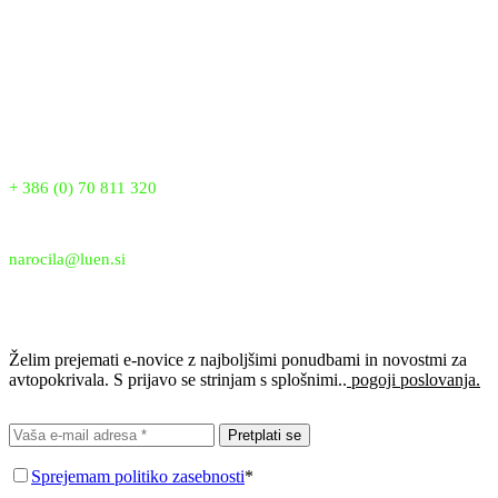
Sloveniji že od leta 2007. Z več kot 18 leti izkušenj zagotavljamo
vrhunsko kakovost, inovacije in zanesljivo zaščito vaših vozil. Naša
patentirana pokrivala nudijo popolno zaščito pred točo, snegom in
drugimi vremenskimi vplivi, saj verjamemo, da si vsako vozilo
zasluži najboljšo zaščito.
Telefon:
+ 386 (0) 70 811 320
Email:
narocila@luen.si
Prijavi se na e-novice
Želim prejemati e-novice z najboljšimi ponudbami in novostmi za
avtopokrivala. S prijavo se strinjam s splošnimi..
pogoji poslovanja.
Pretplati se
Sprejemam politiko zasebnosti
*