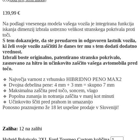
139,99
€
Na podlagi vnesenega modela vašega vozila je integrirana funkcija
iskanja dimenzij izbrala ustrezno velikost stranskega pokrivala proti
toči.
S tem dokazujete, da ste preudaren in odgovoren lastnik vozila,
ki želi svoje vozilo zaščititi že danes ter mu s tem dodati dodatno
vrednost.
Izbrali boste originalno, patentirano stransko pokrivalo,
zasnovano za hitro in učinkovito zaščito vašega avtomobila pred
točo.
🔹 Največja varnost z vrhunsko HIBRIDNO PENO MAX2
🔹 Dvojna debelina pene: 4 mm + 3 mm = skupno 7 mm
🔹 Maksimalna zaščita pred točo, soncem, vlago
🔹 Popolna zunanja in notranja zaščita v manj kot minuti
🔹 Učinkovito ščiti pred prahom in umazanijo
Ponosno praznujemo že 18 let uspešne prodaje v Sloveniji!
Zaliha:
12 na zalihi
Hybrid Pokrivalo-2XL Ford Tourneo Custom količina