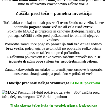
hitro in učinkovito vsakodnevno zaščito vozila.
Zaščita pred točo – pametna investicija
Toča lahko v nekaj minutah povzroči resno škodo na vozilu, katere
popravilo
pogosto stane več sto ali celo tisoč evrov
.
Pokrivalo MAX2 je preprosta in cenovno dostopna rešitev, ki
pomaga zaščititi vozilo pred poškodbami ter ohraniti njegovo
vrednost.
Poškodbe zaradi toče pogosto
pomenijo tudi več dni ali tednov
brez vozila
, poleg tega pa avtomobil po popravilu redko ostane
povsem takšen kot pred poškodbo.
Z zaščitnim pokrivalom lahko vozilo zaščitite pravočasno in
se
izognete dragim popravilom ter nepotrebnim stroškom
.
Zaradi kakovostnih materialov in premišljene zasnove je uporaba
enostavna, shranjevanje pa praktično v priloženi vreči.
Odkrijte prednosti našega vrhunskega
KOMBI pokrivala
Dolgoletne izkušnje in preizkušena kakovost