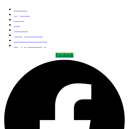
Domov
Trgovina
O nas
Blog
Kontakt
Zemljevid strani
Politika zasebnosti
Pogoji poslovanja
Facebook