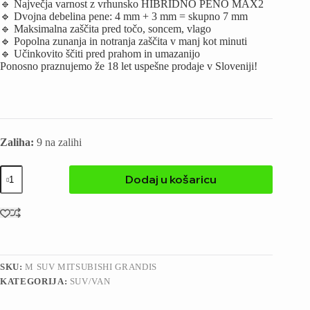
🔹 Največja varnost z vrhunsko HIBRIDNO PENO MAX2
🔹 Dvojna debelina pene: 4 mm + 3 mm = skupno 7 mm
🔹 Maksimalna zaščita pred točo, soncem, vlago
🔹 Popolna zunanja in notranja zaščita v manj kot minuti
🔹 Učinkovito ščiti pred prahom in umazanijo
Ponosno praznujemo že 18 let uspešne prodaje v Sloveniji!
Zaliha:
9 na zalihi
Dodaj u košaricu
SKU:
M SUV MITSUBISHI GRANDIS
KATEGORIJA:
SUV/VAN