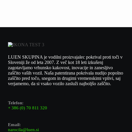
LUEN SKUPINA je vodilni proizvajalec pokrival proti toči v
Sloveniji že od leta 2007. Z več kot 18 leti izkušenj
zagotavljamo vrhunsko kakovost, inovacije in zanesljivo
zaščito vaših vozil. Naša patentirana pokrivala nudijo popolno
zaščito pred točo, snegom in drugimi vremenskimi vplivi, saj
verjamemo, da si vsako vozilo zasluži najboljšo zaščito.
Telefon:
+ 386 (0) 70 811 320
Email:
narocila@luen.si