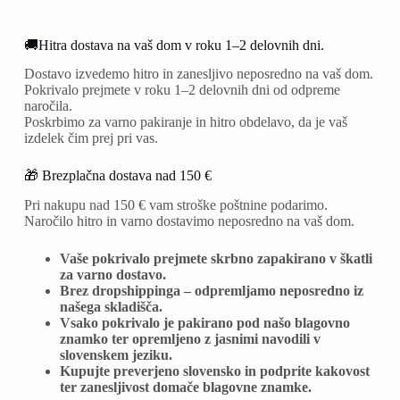
🚚Hitra dostava na vaš dom v roku 1–2 delovnih dni.
Dostavo izvedemo hitro in zanesljivo neposredno na vaš dom.
Pokrivalo prejmete v roku 1–2 delovnih dni od odpreme
naročila.
Poskrbimo za varno pakiranje in hitro obdelavo, da je vaš
izdelek čim prej pri vas.
🎁 Brezplačna dostava nad 150 €
Pri nakupu nad 150 € vam stroške poštnine podarimo.
Naročilo hitro in varno dostavimo neposredno na vaš dom.
Vaše pokrivalo prejmete skrbno zapakirano v škatli
za varno dostavo.
Brez dropshippinga – odpremljamo neposredno iz
našega skladišča.
Vsako pokrivalo je pakirano pod našo blagovno
znamko ter opremljeno z jasnimi navodili v
slovenskem jeziku.
Kupujte preverjeno slovensko in podprite kakovost
ter zanesljivost domače blagovne znamke.