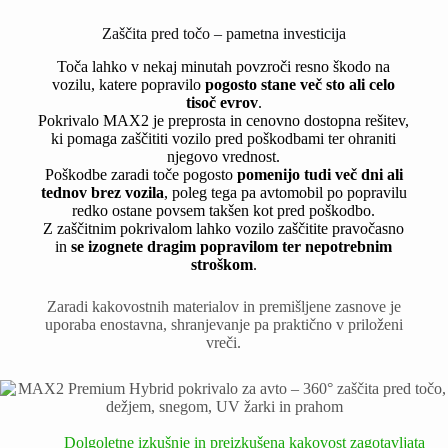
Zaščita pred točo – pametna investicija
Toča lahko v nekaj minutah povzroči resno škodo na
vozilu, katere popravilo
pogosto stane več sto ali celo
tisoč evrov
.
Pokrivalo MAX2 je preprosta in cenovno dostopna rešitev,
ki pomaga zaščititi vozilo pred poškodbami ter ohraniti
njegovo vrednost.
Poškodbe zaradi toče pogosto
pomenijo tudi več dni ali
tednov brez vozila
, poleg tega pa avtomobil po popravilu
redko ostane povsem takšen kot pred poškodbo.
Z zaščitnim pokrivalom lahko vozilo zaščitite pravočasno
in
se izognete dragim popravilom ter nepotrebnim
stroškom
.
Zaradi kakovostnih materialov in premišljene zasnove je
uporaba enostavna, shranjevanje pa praktično v priloženi
vreči.
Dolgoletne izkušnje in preizkušena kakovost zagotavljata