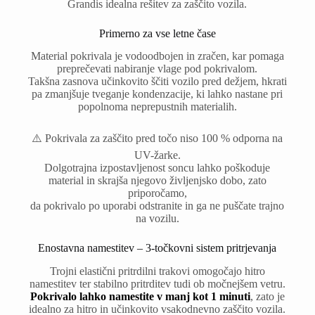
Grandis idealna rešitev za zaščito vozila.
Primerno za vse letne čase
Material pokrivala je vodoodbojen in zračen, kar pomaga
preprečevati nabiranje vlage pod pokrivalom.
Takšna zasnova učinkovito ščiti vozilo pred dežjem, hkrati
pa zmanjšuje tveganje kondenzacije, ki lahko nastane pri
popolnoma neprepustnih materialih.
⚠️ Pokrivala za zaščito pred točo niso 100 % odporna na
UV-žarke.
Dolgotrajna izpostavljenost soncu lahko poškoduje
material in skrajša njegovo življenjsko dobo, zato
priporočamo,
da pokrivalo po uporabi odstranite in ga ne puščate trajno
na vozilu.
Enostavna namestitev – 3-točkovni sistem pritrjevanja
Trojni elastični pritrdilni trakovi omogočajo hitro
namestitev ter stabilno pritrditev tudi ob močnejšem vetru.
Pokrivalo lahko namestite v manj kot 1 minuti
, zato je
idealno za hitro in učinkovito vsakodnevno zaščito vozila.