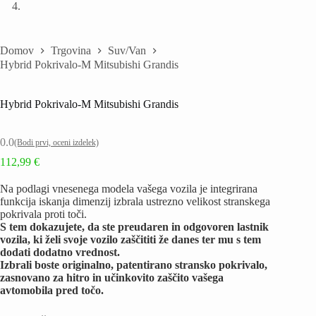
Domov
Trgovina
Suv/Van
Hybrid Pokrivalo-M Mitsubishi Grandis
Hybrid Pokrivalo-M Mitsubishi Grandis
0.0
(Bodi prvi, oceni izdelek)
112,99
€
Na podlagi vnesenega modela vašega vozila je integrirana
funkcija iskanja dimenzij izbrala ustrezno velikost stranskega
pokrivala proti toči.
S tem dokazujete, da ste preudaren in odgovoren lastnik
vozila, ki želi svoje vozilo zaščititi že danes ter mu s tem
dodati dodatno vrednost.
Izbrali boste originalno, patentirano stransko pokrivalo,
zasnovano za hitro in učinkovito zaščito vašega
avtomobila pred točo.