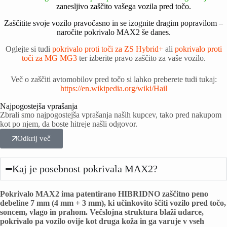
zanesljivo
zaščito vašega vozila pred točo.
Zaščitite svoje vozilo pravočasno in se izognite dragim popravilom –
naročite pokrivalo MAX2 še danes.
Oglejte si tudi
pokrivalo proti toči za ZS Hybrid+
ali
pokrivalo proti
toči za MG MG3
ter izberite pravo zaščito za vaše vozilo.
Več o zaščiti avtomobilov pred točo si lahko preberete tudi tukaj:
https://en.wikipedia.org/wiki/Hail
Najpogostejša vprašanja
Zbrali smo najpogostejša vprašanja naših kupcev, tako pred nakupom
kot po njem, da boste hitreje našli odgovor.
Odkrij več
Kaj je posebnost pokrivala MAX2?
Pokrivalo MAX2 ima patentirano HIBRIDNO zaščitno peno
debeline 7 mm (4 mm + 3 mm), ki učinkovito ščiti vozilo pred točo,
soncem, vlago in prahom. Večslojna struktura blaži udarce,
pokrivalo pa vozilo ovije kot druga koža in ga varuje v vseh