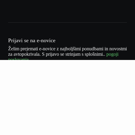
Prijavi se na e-novice
Želim prejemati e-novice z najboljšimi ponudbami in novostmi
za avtopokrivala. S prijavo se strinjam s splošnimi..
pogoji
poslovanja.
Pretplati se
Sprejemam politiko zasebnosti
*
Domov