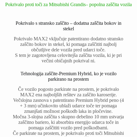
Pokrivalo proti toči za Mitsubishi Grandis– popolna zaščita vozila
Pokrivalo s stransko zaščito – dodatna zaščita bokov in
stekel
Pokrivalo MAX2 vključuje patentirano dodatno stransko
zaščito bokov in stekel, ki pomaga zaščititi najbolj
občutljive dele vozila pred udarci toče.
S tem je zagotovljena celovitejša zaščita vozila, ki je pri
večini običajnih pokrival ni.
Tehnologija zaščite-Premium Hybrid, ko je vozilo
parkirano na prostem
Če vozilo pogosto parkirate na prostem, je pokrivalo
MAX2 ena najboljših rešitev za zaščito karoserije.
Večslojna zasnova s patentirano Premium Hybrid peno (4
+ 3 mm) učinkovito ublaži udarce toče ter pomaga
zmanjšati možnost poškodb laka in pločevine.
Močna 3-slojna zaščita s skupno debelino 10 mm ustvarja
zaščitno bariero, ki absorbira energijo udarca toče in
pomaga zaščititi vozilo pred poškodbami.
Če parkirate na prostem, je pokrivalo proti toči Mitsubishi