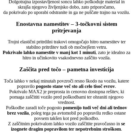
Dolgotrajna izpostavljenost soncu lahko poškoduje material in
skrajša njegovo življenjsko dobo, zato priporočamo,
da pokrivalo po uporabi odstranite in ga ne puščate trajno na vozilu.
Enostavna namestitev – 3-točkovni sistem
pritrjevanja
Trojni elastični pritrdilni trakovi omogočajo hitro namestitev ter
stabilno pritrditev tudi ob močnejšem vetru.
Pokrivalo lahko namestite v manj kot 1 minuti
, zato je idealno za
hitro in učinkovito vsakodnevno zaščito vozila.
Zaščita pred točo – pametna investicija
Toča lahko v nekaj minutah povzroči resno škodo na vozilu, katere
popravilo
pogosto stane več sto ali celo tisoč evrov
.
Pokrivalo MAX2 je preprosta in cenovno dostopna rešitev, ki
pomaga zaščititi vozilo pred poškodbami ter ohraniti njegovo
vrednost.
Poškodbe zaradi toče pogosto
pomenijo tudi več dni ali tednov
brez vozila
, poleg tega pa avtomobil po popravilu redko ostane
povsem takšen kot pred poškodbo.
Z zaščitnim pokrivalom lahko vozilo zaščitite pravočasno in
se
izognete dragim popravilom ter nepotrebnim stroškom
.