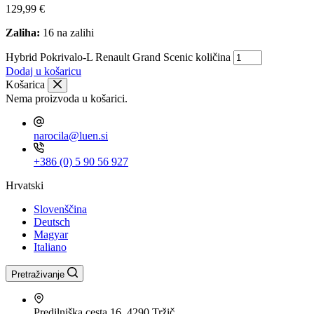
129,99
€
Zaliha:
16 na zalihi
Hybrid Pokrivalo-L Renault Grand Scenic količina
Dodaj u košaricu
Košarica
Nema proizvoda u košarici.
narocila@luen.si
+386 (0) 5 90 56 927
Hrvatski
Slovenščina
Deutsch
Magyar
Italiano
Pretraživanje
Predilniška cesta 16, 4290 Tržič