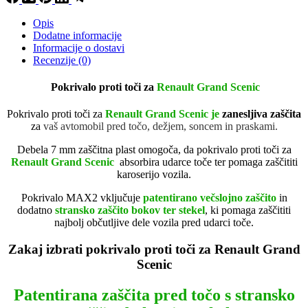
Opis
Dodatne informacije
Informacije o dostavi
Recenzije (0)
Pokrivalo proti toči za
Renault Grand Scenic
Pokrivalo proti toči za
Renault Grand Scenic je
zanesljiva zaščita
za
vaš avtomobil pred točo, dežjem, soncem in praskami.
Debela 7 mm zaščitna plast omogoča, da pokrivalo proti toči za
Renault Grand Scenic
absorbira udarce toče ter pomaga zaščititi
karoserijo vozila.
Pokrivalo MAX2 vključuje
patentirano večslojno zaščito
in
dodatno
stransko zaščito bokov ter stekel
, ki pomaga zaščititi
najbolj občutljive dele vozila pred udarci toče.
Zakaj izbrati pokrivalo proti toči za Renault Grand
Scenic
Patentirana zaščita pred točo s stransko