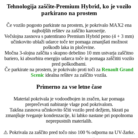
Tehnologija zaščite-Premium Hybrid, ko je vozilo
parkirano na prostem
Če vozilo pogosto parkirate na prostem, je pokrivalo MAX2 ena
najboljših rešitev za zaščito karoserije.
Večslojna zasnova s patentirano Premium Hybrid peno (4 + 3 mm)
učinkovito ublaži udarce toče ter pomaga zmanjšati možnost
poškodb laka in pločevine.
Močna 3-slojna zaščita s skupno debelino 10 mm ustvarja zaščitno
bariero, ki absorbira energijo udarca toče in pomaga zaščititi vozilo
pred poškodbami.
Če parkirate na prostem, je pokrivalo proti toči za
Renault Grand
Scenic
idealna rešitev za zaščito vozila.
Primerno za vse letne čase
Material pokrivala je vodoodbojen in zračen, kar pomaga
preprečevati nabiranje vlage pod pokrivalom.
Takšna zasnova učinkovito ščiti vozilo pred dežjem, hkrati pa
zmanjšuje tveganje kondenzacije, ki lahko nastane pri popolnoma
neprepustnih materialih.
⚠️ Pokrivala za zaščito pred točo niso 100 % odporna na UV-žarke.