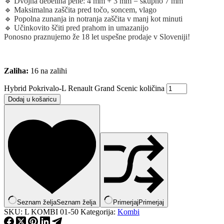
🔹 Dvojna debelina pene: 4 mm + 3 mm = skupno 7 mm
🔹 Maksimalna zaščita pred točo, soncem, vlago
🔹 Popolna zunanja in notranja zaščita v manj kot minuti
🔹 Učinkovito ščiti pred prahom in umazanijo
Ponosno praznujemo že 18 let uspešne prodaje v Sloveniji!
Zaliha:
16 na zalihi
Hybrid Pokrivalo-L Renault Grand Scenic količina
Dodaj u košaricu
Seznam želja
Seznam želja
Primerjaj
Primerjaj
SKU:
L KOMBI 01-50
Kategorija:
Kombi