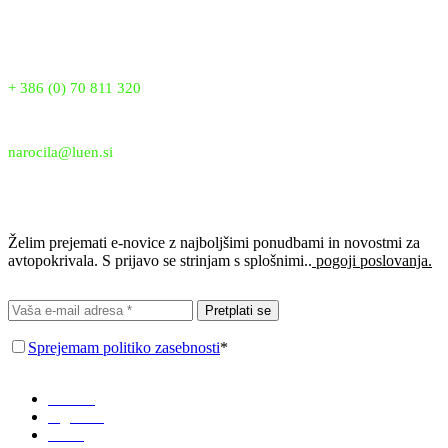
zasluži najboljšo zaščito.
Telefon:
+ 386 (0) 70 811 320
Email:
narocila@luen.si
Prijavi se na e-novice
Želim prejemati e-novice z najboljšimi ponudbami in novostmi za
avtopokrivala. S prijavo se strinjam s splošnimi..
pogoji poslovanja.
Pretplati se
Sprejemam politiko zasebnosti
*
Domov
Trgovina
O nas