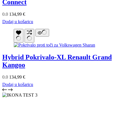
Connect
0.0
134,99
€
Dodaj u košaricu
Hybrid Pokrivalo-XL Renault Grand
Kangoo
0.0
134,99
€
Dodaj u košaricu
LUEN SKUPINA je vodilni proizvajalec pokrival proti toči v
Sloveniji že od leta 2007. Z več kot 18 leti izkušenj zagotavljamo
vrhunsko kakovost, inovacije in zanesljivo zaščito vaših vozil. Naša
patentirana pokrivala nudijo popolno zaščito pred točo, snegom in
drugimi vremenskimi vplivi, saj verjamemo, da si vsako vozilo