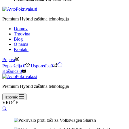
Premium Hybrid zaštitna tehnologija
Domov
Trgovina
Blog
O nama
Kontakt
Prijava
Popis želja
0
Usporedba
0
Košarica
0
Premium Hybrid zaštitna tehnologija
Izbornik
VROČE
🔍