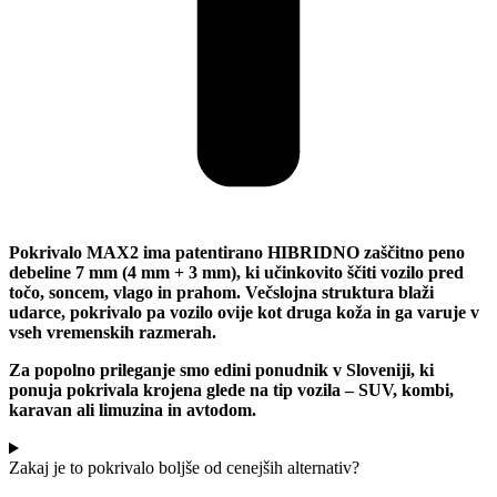
Pokrivalo MAX2 ima patentirano HIBRIDNO zaščitno peno
debeline 7 mm (4 mm + 3 mm), ki učinkovito ščiti vozilo pred
točo, soncem, vlago in prahom. Večslojna struktura blaži
udarce, pokrivalo pa vozilo ovije kot druga koža in ga varuje v
vseh vremenskih razmerah.
Za popolno prileganje smo edini ponudnik v Sloveniji, ki
ponuja pokrivala krojena glede na tip vozila – SUV, kombi,
karavan ali limuzina in avtodom.
Zakaj je to pokrivalo boljše od cenejših alternativ?