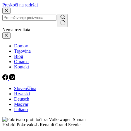
Preskoči na sadržaj
Nema rezultata
Domov
Trgovina
Blog
O nama
Kontakt
Slovenščina
Hrvatski
Deutsch
Magyar
Italiano
Hybrid Pokrivalo-L Renault Grand Scenic