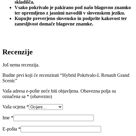
skladišča.
Vsako pokrivalo je pakirano pod našo blagovno znamko
ter opremljeno z jasnimi navodili v slovenskem jeziku.
Kupujte preverjeno slovensko in podprite kakovost ter
zanesljivost domače blagovne znamke.
Recenzije
Još nema recenzija.
Budite prvi koji će recenzirati “Hybrid Pokrivalo-L Renault Grand
Scenic”
Vaša adresa e-pošte neće biti objavljena.
Obavezna polja su
označena sa
* (obavezno)
Vaša ocjena
*
Ime
*
E-pošta
*