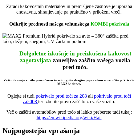
Zaradi kakovostnih materialov in premišljene zasnove je uporaba
enostavna, shranjevanje pa praktično v priloženi vreči.
Odkrijte prednosti našega vrhunskega
KOMBI pokrivala
Dolgoletne izkušnje in preizkušena kakovost
zagotavljata
zanesljivo
zaščito vašega vozila
pred točo.
Zaščitite svoje vozilo pravočasno in se izognite dragim popravilom – naročite pokrivalo
MAX2 še danes.
Oglejte si tudi
pokrivalo proti toči za 208
ali
pokrivalo proti toči
za2008
ter izberite pravo zaščito za vaše vozilo.
Več o zaščiti avtomobilov pred točo si lahko preberete tudi tukaj:
https://en.wikipedia.org/wiki/Hail
Najpogostejša vprašanja