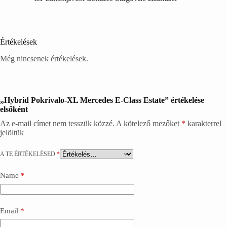
Értékelések
Még nincsenek értékelések.
„Hybrid Pokrivalo-XL Mercedes E-Class Estate” értékelése
elsőként
Az e-mail címet nem tesszük közzé.
A kötelező mezőket
*
karakterrel
jelöltük
A TE ÉRTÉKELÉSED
*
Name
*
Email
*