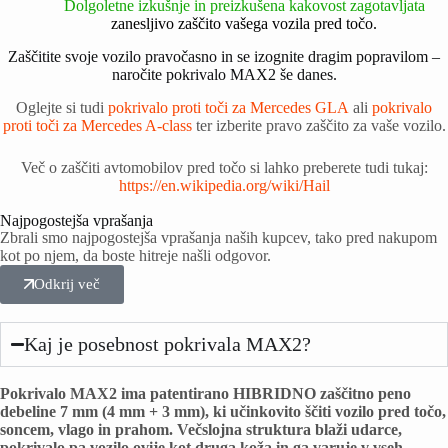
Dolgoletne izkušnje in preizkušena kakovost zagotavljata
zanesljivo
zaščito vašega vozila pred točo.
Zaščitite svoje vozilo pravočasno in se izognite dragim popravilom –
naročite pokrivalo MAX2 še danes.
Oglejte si tudi
pokrivalo proti toči za Mercedes GLA
ali
pokrivalo
proti toči za Mercedes A-class
ter izberite pravo zaščito za vaše vozilo.
Več o zaščiti avtomobilov pred točo si lahko preberete tudi tukaj:
https://en.wikipedia.org/wiki/Hail
Najpogostejša vprašanja
Zbrali smo najpogostejša vprašanja naših kupcev, tako pred nakupom
kot po njem, da boste hitreje našli odgovor.
Odkrij več
Kaj je posebnost pokrivala MAX2?
Pokrivalo MAX2 ima patentirano HIBRIDNO zaščitno peno
debeline 7 mm (4 mm + 3 mm), ki učinkovito ščiti vozilo pred točo,
soncem, vlago in prahom. Večslojna struktura blaži udarce,
pokrivalo pa vozilo ovije kot druga koža in ga varuje v vseh