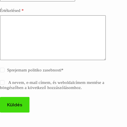
Értékelésed
*
Sprejemam politiko zasebnosti
*
A nevem, e-mail címem, és weboldalcímem mentése a
böngészőben a következő hozzászólásomhoz.
Küldés