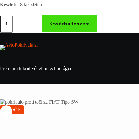
Készlet:
18 készleten
Kosárba teszem
Prémium hibrid védelmi technológia
VROČE