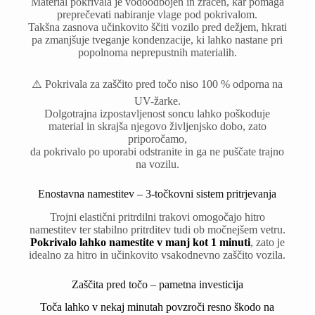
Material pokrivala je vodoodbojen in zračen, kar pomaga
preprečevati nabiranje vlage pod pokrivalom.
Takšna zasnova učinkovito ščiti vozilo pred dežjem, hkrati
pa zmanjšuje tveganje kondenzacije, ki lahko nastane pri
popolnoma neprepustnih materialih.
⚠️ Pokrivala za zaščito pred točo niso 100 % odporna na
UV-žarke.
Dolgotrajna izpostavljenost soncu lahko poškoduje
material in skrajša njegovo življenjsko dobo, zato
priporočamo,
da pokrivalo po uporabi odstranite in ga ne puščate trajno
na vozilu.
Enostavna namestitev – 3-točkovni sistem pritrjevanja
Trojni elastični pritrdilni trakovi omogočajo hitro
namestitev ter stabilno pritrditev tudi ob močnejšem vetru.
Pokrivalo lahko namestite v manj kot 1 minuti
, zato je
idealno za hitro in učinkovito vsakodnevno zaščito vozila.
Zaščita pred točo – pametna investicija
Toča lahko v nekaj minutah povzroči resno škodo na