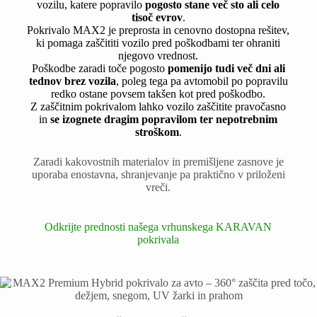
vozilu, katere popravilo
pogosto stane več sto ali celo
tisoč evrov
.
Pokrivalo MAX2 je preprosta in cenovno dostopna rešitev,
ki pomaga zaščititi vozilo pred poškodbami ter ohraniti
njegovo vrednost.
Poškodbe zaradi toče pogosto
pomenijo tudi več dni ali
tednov brez vozila
, poleg tega pa avtomobil po popravilu
redko ostane povsem takšen kot pred poškodbo.
Z zaščitnim pokrivalom lahko vozilo zaščitite pravočasno
in
se izognete dragim popravilom ter nepotrebnim
stroškom
.
Zaradi kakovostnih materialov in premišljene zasnove je
uporaba enostavna, shranjevanje pa praktično v priloženi
vreči.
Odkrijte prednosti našega vrhunskega KARAVAN
pokrivala