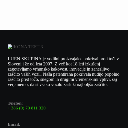
LUEN SKUPINA je vodilni proizvajalec pokrival proti toči v
Sloveniji že od leta 2007. Z več kot 18 leti izkušenj
zagotavljamo vrhunsko kakovost, inovacije in zanesljivo
zaščito vaših vozil. Naša patentirana pokrivala nudijo popolno
zaščito pred točo, snegom in drugimi vremenskimi vplivi, saj
verjamemo, da si vsako vozilo zasluži najboljšo zaščito.
Telefon:
+ 386 (0) 70 811 320
Email: