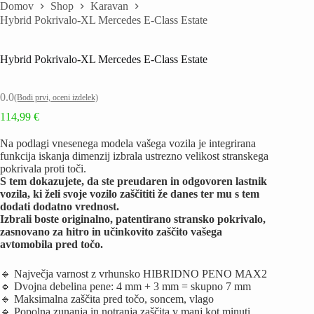
Domov
Shop
Karavan
Hybrid Pokrivalo-XL Mercedes E-Class Estate
Hybrid Pokrivalo-XL Mercedes E-Class Estate
0.0
(Bodi prvi, oceni izdelek)
114,99
€
Na podlagi vnesenega modela vašega vozila je integrirana
funkcija iskanja dimenzij izbrala ustrezno velikost stranskega
pokrivala proti toči.
S tem dokazujete, da ste preudaren in odgovoren lastnik
vozila, ki želi svoje vozilo zaščititi že danes ter mu s tem
dodati dodatno vrednost.
Izbrali boste originalno, patentirano stransko pokrivalo,
zasnovano za hitro in učinkovito zaščito vašega
avtomobila pred točo.
🔹 Največja varnost z vrhunsko HIBRIDNO PENO MAX2
🔹 Dvojna debelina pene: 4 mm + 3 mm = skupno 7 mm
🔹 Maksimalna zaščita pred točo, soncem, vlago
🔹 Popolna zunanja in notranja zaščita v manj kot minuti