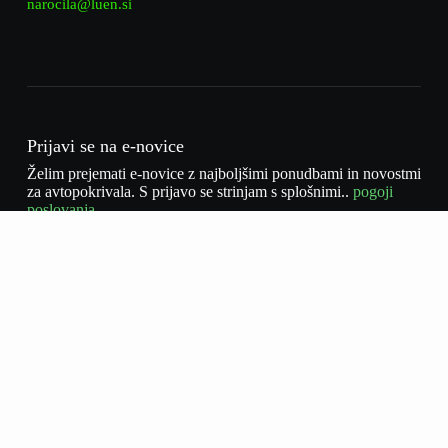
narocila@luen.si
Prijavi se na e-novice
Želim prejemati e-novice z najboljšimi ponudbami in novostmi
za avtopokrivala. S prijavo se strinjam s splošnimi..
pogoji
poslovanja.
Feliratkozás
Sprejemam politiko zasebnosti
*