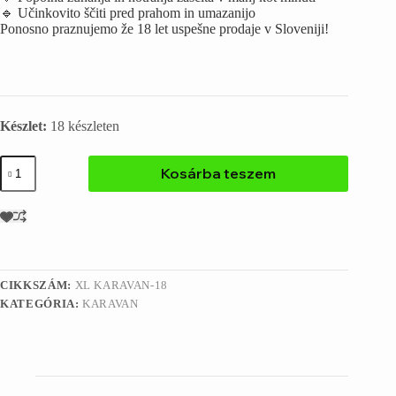
🔹 Učinkovito ščiti pred prahom in umazanijo
Ponosno praznujemo že 18 let uspešne prodaje v Sloveniji!
Készlet:
18 készleten
Kosárba teszem
CIKKSZÁM:
XL KARAVAN-18
KATEGÓRIA:
KARAVAN