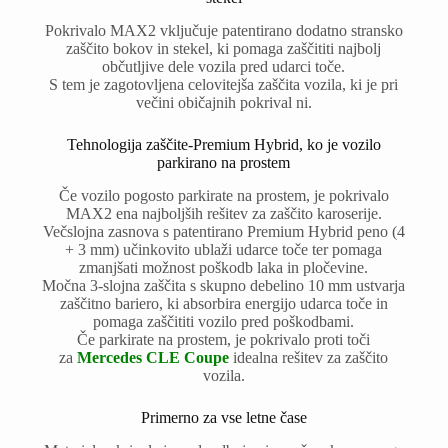
Pokrivalo MAX2 vključuje patentirano dodatno stransko
zaščito bokov in stekel, ki pomaga zaščititi najbolj
občutljive dele vozila pred udarci toče.
S tem je zagotovljena celovitejša zaščita vozila, ki je pri
večini običajnih pokrival ni.
Tehnologija zaščite-Premium Hybrid, ko je vozilo
parkirano na prostem
Če vozilo pogosto parkirate na prostem, je pokrivalo
MAX2 ena najboljših rešitev za zaščito karoserije.
Večslojna zasnova s patentirano Premium Hybrid peno (4
+ 3 mm) učinkovito ublaži udarce toče ter pomaga
zmanjšati možnost poškodb laka in pločevine.
Močna 3-slojna zaščita s skupno debelino 10 mm ustvarja
zaščitno bariero, ki absorbira energijo udarca toče in
pomaga zaščititi vozilo pred poškodbami.
Če parkirate na prostem, je pokrivalo proti toči
za
Mercedes CLE Coupe
idealna rešitev za zaščito
vozila.
Primerno za vse letne čase