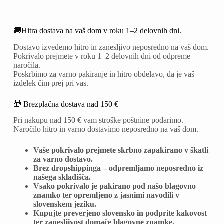
🚚Hitra dostava na vaš dom v roku 1–2 delovnih dni.
Dostavo izvedemo hitro in zanesljivo neposredno na vaš dom.
Pokrivalo prejmete v roku 1–2 delovnih dni od odpreme
naročila.
Poskrbimo za varno pakiranje in hitro obdelavo, da je vaš
izdelek čim prej pri vas.
🎁 Brezplačna dostava nad 150 €
Pri nakupu nad 150 € vam stroške poštnine podarimo.
Naročilo hitro in varno dostavimo neposredno na vaš dom.
Vaše pokrivalo prejmete skrbno zapakirano v škatli
za varno dostavo.
Brez dropshippinga – odpremljamo neposredno iz
našega skladišča.
Vsako pokrivalo je pakirano pod našo blagovno
znamko ter opremljeno z jasnimi navodili v
slovenskem jeziku.
Kupujte preverjeno slovensko in podprite kakovost
ter zanesljivost domače blagovne znamke.