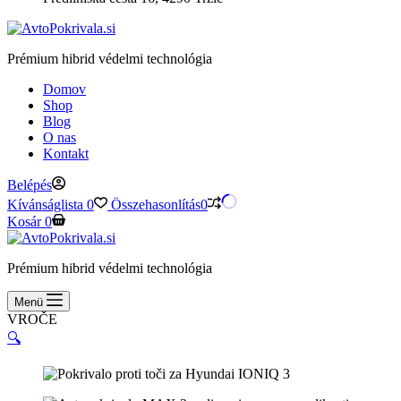
Prémium hibrid védelmi technológia
Domov
Shop
Blog
O nas
Kontakt
Belépés
Kívánságlista
0
Összehasonlítás
0
Kosár
0
Prémium hibrid védelmi technológia
Menü
VROČE
🔍