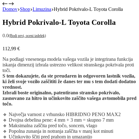
Domov
Shop
Limuzina
Hybrid Pokrivalo-L Toyota Corolla
Hybrid Pokrivalo-L Toyota Corolla
0.0
(Bodi prvi, oceni izdelek)
112,99
€
Na podlagi vnesenega modela vašega vozila je integrirana funkcija
iskanja dimenzij izbrala ustrezno velikost stranskega pokrivala proti
toči.
S tem dokazujete, da ste preudaren in odgovoren lastnik vozila,
ki želi svoje vozilo zaščititi že danes ter mu s tem dodati dodatno
vrednost.
Izbrali boste originalno, patentirano stransko pokrivalo,
zasnovano za hitro in učinkovito zaščito vašega avtomobila pred
točo.
🔹 Največja varnost z vrhunsko HIBRIDNO PENO MAX2
🔹 Dvojna debelina pene: 4 mm + 3 mm = skupno 7 mm
🔹 Maksimalna zaščita pred točo, soncem, vlago
🔹 Popolna zunanja in notranja zaščita v manj kot minuti
🔹 Učinkovito ščiti pred prahom in umazanijo