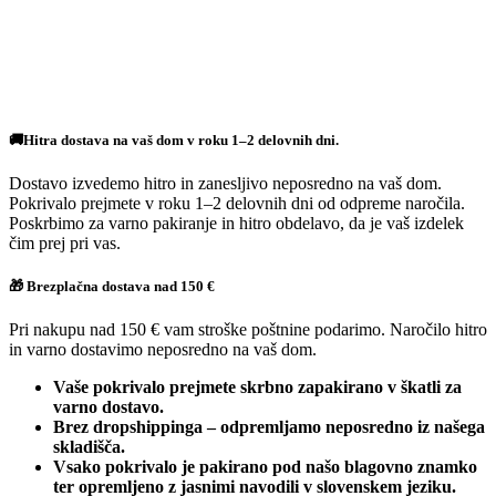
🚚Hitra dostava na vaš dom v roku 1–2 delovnih dni.
Dostavo izvedemo hitro in zanesljivo neposredno na vaš dom.
Pokrivalo prejmete v roku 1–2 delovnih dni od odpreme naročila.
Poskrbimo za varno pakiranje in hitro obdelavo, da je vaš izdelek
čim prej pri vas.
🎁 Brezplačna dostava nad 150 €
Pri nakupu nad 150 € vam stroške poštnine podarimo. Naročilo hitro
in varno dostavimo neposredno na vaš dom.
Vaše pokrivalo prejmete skrbno zapakirano v škatli za
varno dostavo.
Brez dropshippinga – odpremljamo neposredno iz našega
skladišča.
Vsako pokrivalo je pakirano pod našo blagovno znamko
ter opremljeno z jasnimi navodili v slovenskem jeziku.