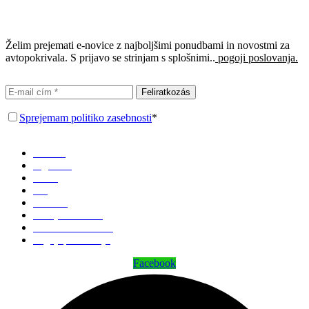
Prijavi se na e-novice
Želim prejemati e-novice z najboljšimi ponudbami in novostmi za
avtopokrivala. S prijavo se strinjam s splošnimi..
pogoji poslovanja.
Feliratkozás
Sprejemam politiko zasebnosti
*
Domov
Trgovina
O nas
Blog
Kontakt
Zemljevid strani
Politika zasebnosti
Pogoji poslovanja
Facebook