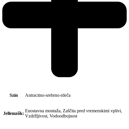
Szín
Antracitno-srebrno-rdeča
Enostavna montaža, Zaščita pred vremenskimi vplivi,
Jellemzők:
Vzdržljivost, Vodoodbojnost