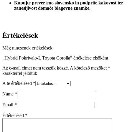
Kupujte preverjeno slovensko in podprite kakovost ter
zanesljivost domače blagovne znamke.
Értékelések
Még nincsenek értékelések.
„Hybrid Pokrivalo-L Toyota Corolla” értékelése elsőként
Az e-mail címet nem tesszük közzé.
A kötelező mezőket
*
karakterrel jelöltük
A te értékelésed
*
Name
*
Email
*
Értékelésed
*