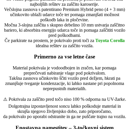
najboljših rešitev za zaščito karoserije.
Večslojna zasnova s patentirano Premium Hybrid peno (4 + 3 mm)
učinkovito ublaži udarce toče ter pomaga zmanjšati možnost
poškodb laka in pločevine.
Močna 3-slojna zaščita s skupno debelino 10 mm ustvarja zaščitno
bariero, ki absorbira energijo udarca toče in pomaga zaščititi vozilo
pred poškodbami.
Če parkirate na prostem, je pokrivalo proti toči za
Toyota Corolla
idealna rešitev za zaščito vozila.
Primerno za vse letne čase
Material pokrivala je vodoodbojen in zračen, kar pomaga
preprečevati nabiranje vlage pod pokrivalom.
Takšna zasnova učinkovito ščiti vozilo pred dežjem, hkrati pa
zmanjšuje tveganje kondenzacije, ki lahko nastane pri popolnoma
neprepustnih materialih.
⚠️ Pokrivala za zaščito pred točo niso 100 % odporna na UV-žarke.
Dolgotrajna izpostavljenost soncu lahko poškoduje material in
skrajša njegovo življenjsko dobo, zato priporočamo,
da pokrivalo po uporabi odstranite in ga ne puščate trajno na vozilu.
Enostavna namestitev – 3-točkovni sistem