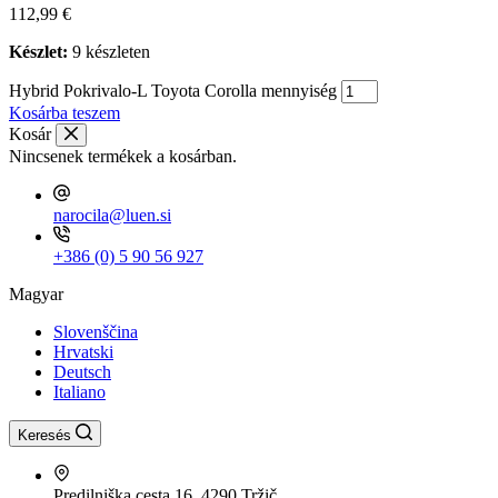
112,99
€
Készlet:
9 készleten
Hybrid Pokrivalo-L Toyota Corolla mennyiség
Kosárba teszem
Kosár
Nincsenek termékek a kosárban.
narocila@luen.si
+386 (0) 5 90 56 927
Magyar
Slovenščina
Hrvatski
Deutsch
Italiano
Keresés
Predilniška cesta 16, 4290 Tržič