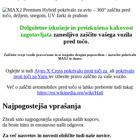
Dolgoletne izkušnje in preizkušena kakovost
zagotavljata
zanesljivo
zaščito vašega vozila
pred točo.
Zaščitite svoje vozilo pravočasno in se izognite dragim popravilom – naročite pokrivalo
MAX2 še danes.
Oglejte si tudi
Aygo X Cross pokrivalo proti toči za
ali
pokrivalo
proti toči za Yaris
ter izberite pravo zaščito za vaše vozilo.
Več o zaščiti avtomobilov pred točo si lahko preberete tudi tukaj:
https://en.wikipedia.org/wiki/Hail
Najpogostejša vprašanja
Zbrali smo najpogostejša vprašanja naših kupcev,
da boste hitro in enostavno našli odgovor.
Za več nasvetov in novosti obiščite tudi naše novice.