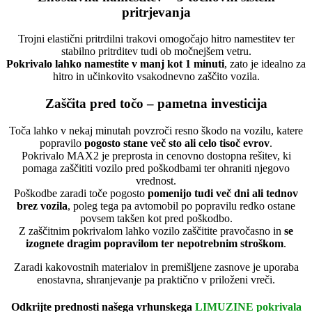
pritrjevanja
Trojni elastični pritrdilni trakovi omogočajo hitro namestitev ter
stabilno pritrditev tudi ob močnejšem vetru.
Pokrivalo lahko namestite v manj kot 1 minuti
, zato je idealno za
hitro in učinkovito vsakodnevno zaščito vozila.
Zaščita pred točo – pametna investicija
Toča lahko v nekaj minutah povzroči resno škodo na vozilu, katere
popravilo
pogosto stane več sto ali celo tisoč evrov
.
Pokrivalo MAX2 je preprosta in cenovno dostopna rešitev, ki
pomaga zaščititi vozilo pred poškodbami ter ohraniti njegovo
vrednost.
Poškodbe zaradi toče pogosto
pomenijo tudi več dni ali tednov
brez vozila
, poleg tega pa avtomobil po popravilu redko ostane
povsem takšen kot pred poškodbo.
Z zaščitnim pokrivalom lahko vozilo zaščitite pravočasno in
se
izognete dragim popravilom ter nepotrebnim stroškom
.
Zaradi kakovostnih materialov in premišljene zasnove je uporaba
enostavna, shranjevanje pa praktično v priloženi vreči.
Odkrijte prednosti našega vrhunskega
LIMUZINE pokrivala