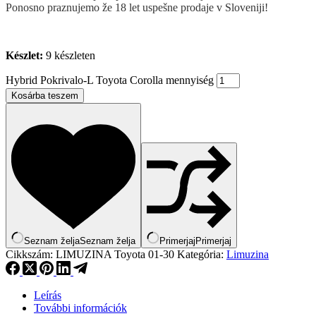
Ponosno praznujemo že 18 let uspešne prodaje v Sloveniji!
Készlet:
9 készleten
Hybrid Pokrivalo-L Toyota Corolla mennyiség
Kosárba teszem
Seznam želja
Seznam želja
Primerjaj
Primerjaj
Cikkszám:
LIMUZINA Toyota 01-30
Kategória:
Limuzina
Leírás
További információk