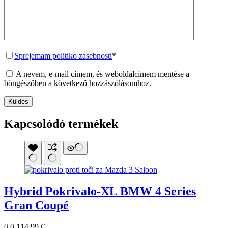
Sprejemam politiko zasebnosti
*
A nevem, e-mail címem, és weboldalcímem mentése a
böngészőben a következő hozzászólásomhoz.
Küldés
Kapcsolódó termékek
Hybrid Pokrivalo-XL BMW 4 Series
Gran Coupé
0.0
114,99
€