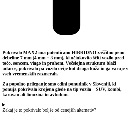
Pokrivalo MAX2 ima patentirano HIBRIDNO zaščitno peno
debeline 7 mm (4 mm + 3 mm), ki učinkovito ščiti vozilo pred
točo, soncem, vlago in prahom. Večslojna struktura blaži
udarce, pokrivalo pa vozilo ovije kot druga koža in ga varuje v
vseh vremenskih razmerah.
Za popolno prileganje smo edini ponudnik v Sloveniji, ki
ponuja pokrivala krojena glede na tip vozila – SUV, kombi,
karavan ali limuzina in avtodom.
Zakaj je to pokrivalo boljše od cenejših alternativ?