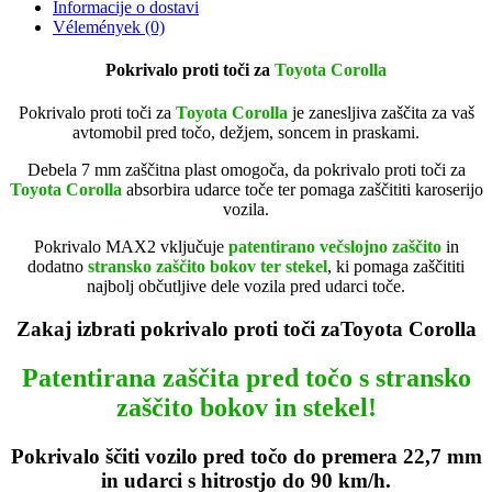
Informacije o dostavi
Vélemények (0)
Pokrivalo proti toči za
Toyota Corolla
Pokrivalo proti toči za
Toyota Corolla
je zanesljiva zaščita za vaš
avtomobil pred točo, dežjem, soncem in praskami.
Debela 7 mm zaščitna plast omogoča, da pokrivalo proti toči za
Toyota Corolla
absorbira udarce toče ter pomaga zaščititi karoserijo
vozila.
Pokrivalo MAX2 vključuje
patentir
ano večslojno zaščito
in
dodatno
stransko zaščito bokov ter stekel
, ki pomaga zaščititi
najbolj občutljive dele vozila pred udarci toče.
Zakaj izbrati pokrivalo proti toči zaToyota Corolla
Patentirana zaščita pred točo s stransko
zaščito bokov in stekel!
Pokrivalo ščiti vozilo pred točo do premera 22,7 mm
in udarci s hitrostjo do 90 km/h.