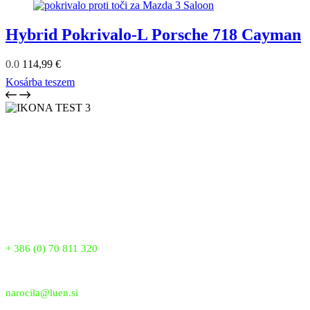
Hybrid Pokrivalo-L Porsche 718 Cayman
0.0
114,99
€
Kosárba teszem
LUEN SKUPINA je vodilni proizvajalec pokrival proti toči v
Sloveniji že od leta 2007. Z več kot 18 leti izkušenj zagotavljamo
vrhunsko kakovost, inovacije in zanesljivo zaščito vaših vozil. Naša
patentirana pokrivala nudijo popolno zaščito pred točo, snegom in
drugimi vremenskimi vplivi, saj verjamemo, da si vsako vozilo
zasluži najboljšo zaščito.
Telefon:
+ 386 (0) 70 811 320
Email:
narocila@luen.si