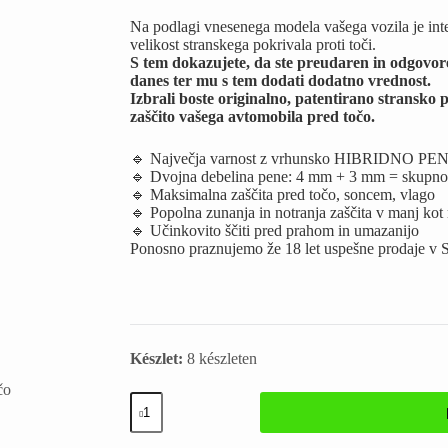
Na podlagi vnesenega modela vašega vozila je integ
velikost stranskega pokrivala proti toči.
S tem dokazujete, da ste preudaren in odgovoren l
danes ter mu s tem dodati dodatno vrednost.
Izbrali boste originalno, patentirano stransko 
zaščito vašega avtomobila pred točo.
🔹 Največja varnost z vrhunsko HIBRIDNO 
🔹 Dvojna debelina pene: 4 mm + 3 mm = skupn
🔹 Maksimalna zaščita pred točo, soncem, vlago
🔹 Popolna zunanja in notranja zaščita v manj kot
🔹 Učinkovito ščiti pred prahom in umazanijo
Ponosno praznujemo že 18 let uspešne prodaje v S
Készlet:
8 készleten