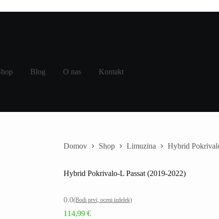
Shop
Blog
O nas
Kontakt
Domov
Shop
Limuzina
Hybrid Pokrival
Hybrid Pokrivalo-L Passat (2019-2022)
0.0
(Bodi prvi, oceni izdelek)
114,99
€