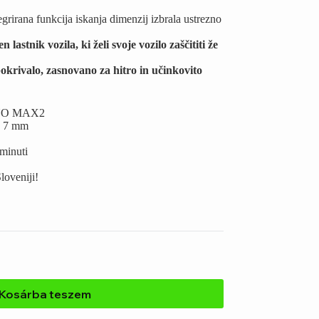
rirana funkcija iskanja dimenzij izbrala ustrezno
astnik vozila, ki želi svoje vozilo zaščititi že
pokrivalo, zasnovano za hitro in učinkovito
PENO MAX2
o 7 mm
 minuti
loveniji!
Kosárba teszem