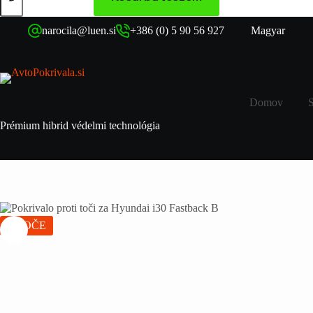
narocila@luen.si
+386 (0) 5 90 56 927
Magyar
Domov
Prémium hibrid védelmi technológia
VROČE