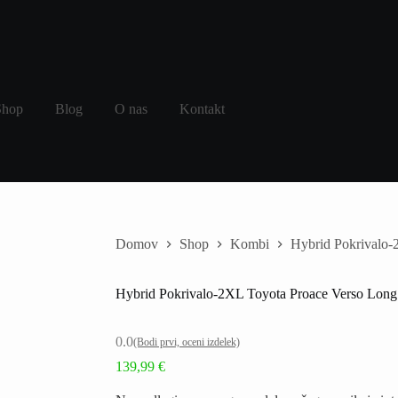
Shop
Blog
O nas
Kontakt
Domov
Shop
Kombi
Hybrid Pokrivalo-
Hybrid Pokrivalo-2XL Toyota Proace Verso Long
0.0
(Bodi prvi, oceni izdelek)
139,99
€