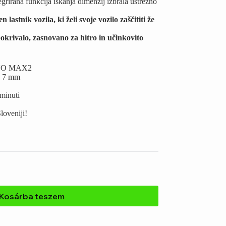
rirana funkcija iskanja dimenzij izbrala ustrezno
astnik vozila, ki želi svoje vozilo zaščititi že
pokrivalo, zasnovano za hitro in učinkovito
PENO MAX2
o 7 mm
 minuti
loveniji!
Kosárba teszem