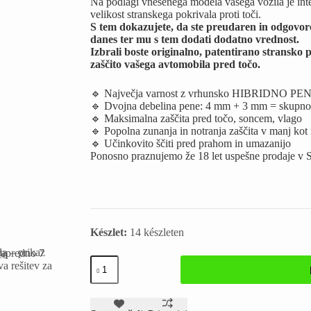
Na podlagi vnesenega modela vašega vozila je integ
velikost stranskega pokrivala proti toči.
S tem dokazujete, da ste preudaren in odgovoren l
danes ter mu s tem dodati dodatno vrednost.
Izbrali boste originalno, patentirano stransko 
zaščito vašega avtomobila pred točo.
🔹 Največja varnost z vrhunsko HIBRIDNO 
🔹 Dvojna debelina pene: 4 mm + 3 mm = skupn
🔹 Maksimalna zaščita pred točo, soncem, vlago
🔹 Popolna zunanja in notranja zaščita v manj kot
🔹 Učinkovito ščiti pred prahom in umazanijo
Ponosno praznujemo že 18 let uspešne prodaje v S
Készlet:
14 készleten