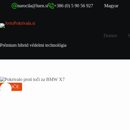
narocila@luen.si
+386 (0) 5 90 56 927
Magyar
Domov
Prémium hibrid védelmi technológia
VROČE