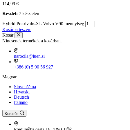
114,99
€
Készlet:
7 készleten
Hybrid Pokrivalo-XL Volvo V90 mennyiség
Kosárba teszem
Kosár
Nincsenek termékek a kosárban.
narocila@luen.si
+386 (0) 5 90 56 927
Magyar
Slovenščina
Hrvatski
Deutsch
Italiano
Keresés
Predilniška cesta 16, 4290 Tržič