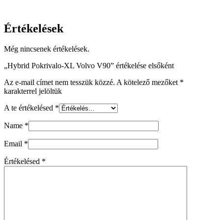
Értékelések
Még nincsenek értékelések.
„Hybrid Pokrivalo-XL Volvo V90” értékelése elsőként
Az e-mail címet nem tesszük közzé.
A kötelező mezőket
*
karakterrel jelöltük
A te értékelésed
*
Name
*
Email
*
Értékelésed
*