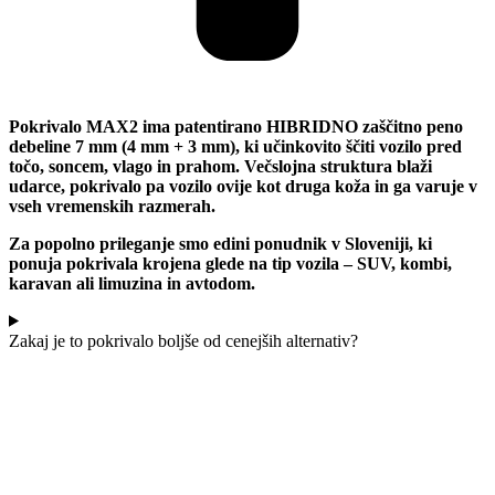
Pokrivalo MAX2 ima patentirano HIBRIDNO zaščitno peno
debeline 7 mm (4 mm + 3 mm), ki učinkovito ščiti vozilo pred
točo, soncem, vlago in prahom. Večslojna struktura blaži
udarce, pokrivalo pa vozilo ovije kot druga koža in ga varuje v
vseh vremenskih razmerah.
Za popolno prileganje smo edini ponudnik v Sloveniji, ki
ponuja pokrivala krojena glede na tip vozila – SUV, kombi,
karavan ali limuzina in avtodom.
Zakaj je to pokrivalo boljše od cenejših alternativ?