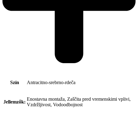
Szín
Antracitno-srebrno-rdeča
Enostavna montaža, Zaščita pred vremenskimi vplivi,
Jellemzők:
Vzdržljivost, Vodoodbojnost