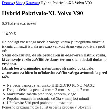
Domov
Shop
Karavan
Hybrid Pokrivalo-XL Volvo V90
Hybrid Pokrivalo-XL Volvo V90
0.0
(Bodi prvi, oceni izdelek)
114,99
€
Na podlagi vnesenega modela vašega vozila je integrirana funkcija
iskanja dimenzij izbrala ustrezno velikost stranskega pokrivala proti
toči.
S tem dokazujete, da ste preudaren in odgovoren lastnik vozila,
ki želi svoje vozilo zaščititi že danes ter mu s tem dodati dodatno
vrednost.
Izbrali boste originalno, patentirano stransko pokrivalo,
zasnovano za hitro in učinkovito zaščito vašega avtomobila pred
točo.
🔹 Največja varnost z vrhunsko HIBRIDNO PENO MAX2
🔹 Dvojna debelina pene: 4 mm + 3 mm = skupno 7 mm
🔹 Maksimalna zaščita pred točo, soncem, vlago
🔹 Popolna zunanja in notranja zaščita v manj kot minuti
🔹 Učinkovito ščiti pred prahom in umazanijo
Ponosno praznujemo že 18 let uspešne prodaje v Sloveniji!