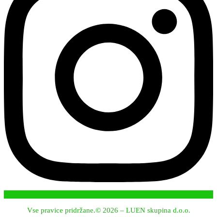
Vse pravice pridržane.© 2026 – LUEN skupina d.o.o.