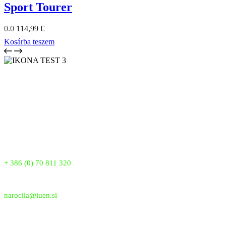
Sport Tourer
0.0
114,99
€
Kosárba teszem
LUEN SKUPINA je vodilni proizvajalec pokrival proti toči v
Sloveniji že od leta 2007. Z več kot 18 leti izkušenj zagotavljamo
vrhunsko kakovost, inovacije in zanesljivo zaščito vaših vozil. Naša
patentirana pokrivala nudijo popolno zaščito pred točo, snegom in
drugimi vremenskimi vplivi, saj verjamemo, da si vsako vozilo
zasluži najboljšo zaščito.
Telefon:
+ 386 (0) 70 811 320
Email:
narocila@luen.si
Prijavi se na e-novice