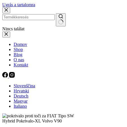
Ugrás a tartalomra
Nincs találat
Domov
Shop
Blog
O nas
Kontakt
Slovenščina
Hrvatski
Deutsch
Magyar
Italiano
Hybrid Pokrivalo-XL Volvo V90