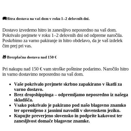
🚚Hitra dostava na vaš dom v roku 1–2 delovnih dni.
Dostavo izvedemo hitro in zanesljivo neposredno na vaš dom.
Pokrivalo prejmete v roku 1–2 delovnih dni od odpreme naročila.
Poskrbimo za varno pakiranje in hitro obdelavo, da je vaš izdelek
čim prej pri vas.
🎁 Brezplačna dostava nad 150 €
Pri nakupu nad 150 € vam stroške poštnine podarimo. Naročilo hitro
in varno dostavimo neposredno na vaš dom.
Vaše pokrivalo prejmete skrbno zapakirano v škatli za
varno dostavo.
Brez dropshippinga – odpremljamo neposredno iz našega
skladišča.
Vsako pokrivalo je pakirano pod našo blagovno znamko
ter opremljeno z jasnimi navodili v slovenskem jeziku.
Kupujte preverjeno slovensko in podprite kakovost ter
zanesljivost domače blagovne znamke.