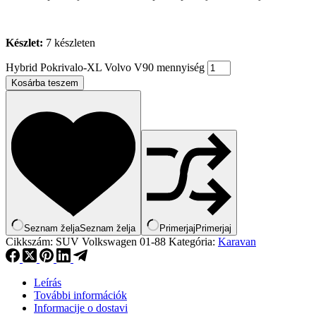
Készlet:
7 készleten
Hybrid Pokrivalo-XL Volvo V90 mennyiség
Kosárba teszem
Seznam želja
Seznam želja
Primerjaj
Primerjaj
Cikkszám:
SUV Volkswagen 01-88
Kategória:
Karavan
Leírás
További információk
Informacije o dostavi