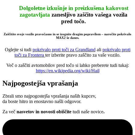
Dolgoletne izkušnje in preizkušena kakovost
zagotavljata
zanesljivo
zaščito vašega vozila
pred točo.
Zaščitite svoje vozilo pravočasno in se izognite dragim popravilom – naročite pokrivalo
MAX2 še danes.
Oglejte si tudi
pokrivalo proti toči za Grandland
ali
pokrivalo proti
toči za Frontera
ter izberite pravo zaščito za vaše vozilo.
Več o zaščiti avtomobilov pred točo si lahko preberete tudi tukaj:
https://en.wikipedia.org/wiki/Hail
Najpogostejša vprašanja
Zbrali smo najpogostejša vprašanja naših kupcev,
da boste hitro in enostavno našli odgovor.
Za več
nasvetov in novosti obiščite
tudi naše novice
.