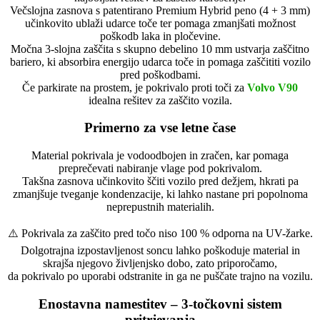
Večslojna zasnova s patentirano Premium Hybrid peno (4 + 3 mm)
učinkovito ublaži udarce toče ter pomaga zmanjšati možnost
poškodb laka in pločevine.
Močna 3-slojna zaščita s skupno debelino 10 mm ustvarja zaščitno
bariero, ki absorbira energijo udarca toče in pomaga zaščititi vozilo
pred poškodbami.
Če parkirate na prostem, je pokrivalo proti toči za
Volvo V90
idealna rešitev za zaščito vozila.
Primerno za vse letne čase
Material pokrivala je vodoodbojen in zračen, kar pomaga
preprečevati nabiranje vlage pod pokrivalom.
Takšna zasnova učinkovito ščiti vozilo pred dežjem, hkrati pa
zmanjšuje tveganje kondenzacije, ki lahko nastane pri popolnoma
neprepustnih materialih.
⚠️ Pokrivala za zaščito pred točo niso 100 % odporna na UV-žarke.
Dolgotrajna izpostavljenost soncu lahko poškoduje material in
skrajša njegovo življenjsko dobo, zato priporočamo,
da pokrivalo po uporabi odstranite in ga ne puščate trajno na vozilu.
Enostavna namestitev – 3-točkovni sistem
pritrjevanja