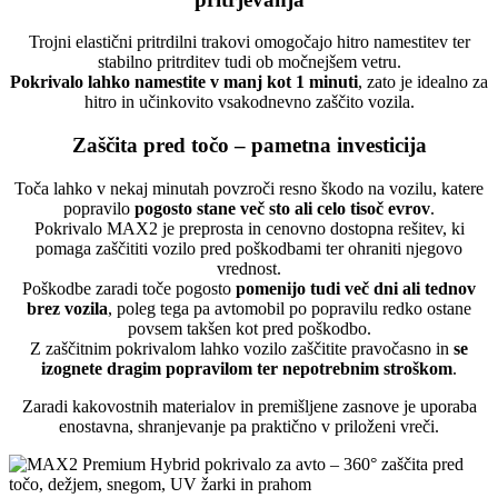
Trojni elastični pritrdilni trakovi omogočajo hitro namestitev ter
stabilno pritrditev tudi ob močnejšem vetru.
Pokrivalo lahko namestite v manj kot 1 minuti
, zato je idealno za
hitro in učinkovito vsakodnevno zaščito vozila.
Zaščita pred točo – pametna investicija
Toča lahko v nekaj minutah povzroči resno škodo na vozilu, katere
popravilo
pogosto stane več sto ali celo tisoč evrov
.
Pokrivalo MAX2 je preprosta in cenovno dostopna rešitev, ki
pomaga zaščititi vozilo pred poškodbami ter ohraniti njegovo
vrednost.
Poškodbe zaradi toče pogosto
pomenijo tudi več dni ali tednov
brez vozila
, poleg tega pa avtomobil po popravilu redko ostane
povsem takšen kot pred poškodbo.
Z zaščitnim pokrivalom lahko vozilo zaščitite pravočasno in
se
izognete dragim popravilom ter nepotrebnim stroškom
.
Zaradi kakovostnih materialov in premišljene zasnove je uporaba
enostavna, shranjevanje pa praktično v priloženi vreči.