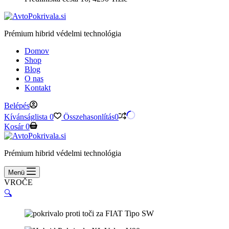
Prémium hibrid védelmi technológia
Domov
Shop
Blog
O nas
Kontakt
Belépés
Kívánságlista
0
Összehasonlítás
0
Kosár
0
Prémium hibrid védelmi technológia
Menü
VROČE
🔍