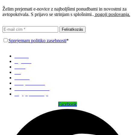
Želim prejemati e-novice z najboljšimi ponudbami in novostmi za
avtopokrivala. S prijavo se strinjam s splošnimi..
pogoji poslovanja.
Feliratkozás
Sprejemam politiko zasebnosti
*
Domov
Trgovina
O nas
Blog
Kontakt
Zemljevid strani
Politika zasebnosti
Pogoji poslovanja
Facebook