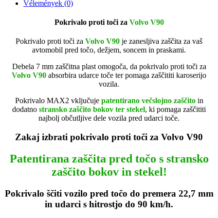
Vélemények (0)
Pokrivalo proti toči za
Volvo V90
Pokrivalo proti toči za
Volvo V90
je zanesljiva zaščita za vaš
avtomobil pred točo, dežjem, soncem in praskami.
Debela 7 mm zaščitna plast omogoča, da pokrivalo proti toči za
Volvo V90
absorbira udarce toče ter pomaga zaščititi karoserijo
vozila.
Pokrivalo MAX2 vključuje
patentirano večslojno zaščito
in
dodatno
stransko zaščito bokov ter stekel
, ki pomaga zaščititi
najbolj občutljive dele vozila pred udarci toče.
Zakaj izbrati pokrivalo proti toči za Volvo V90
Patentirana zaščita pred točo s stransko
zaščito bokov in stekel!
Pokrivalo ščiti vozilo pred točo do premera 22,7 mm
in udarci s hitrostjo do 90 km/h.