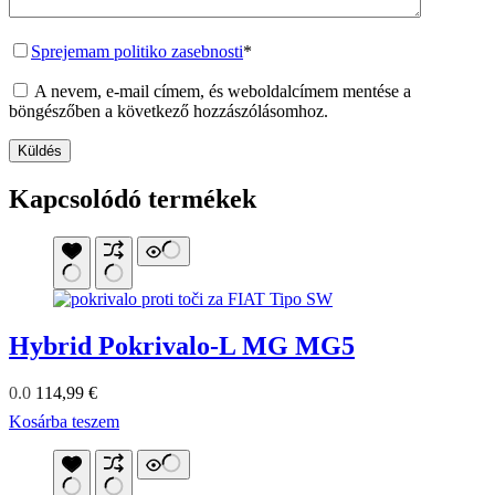
Sprejemam politiko zasebnosti
*
A nevem, e-mail címem, és weboldalcímem mentése a
böngészőben a következő hozzászólásomhoz.
Küldés
Kapcsolódó termékek
Hybrid Pokrivalo-L MG MG5
0.0
114,99
€
Kosárba teszem