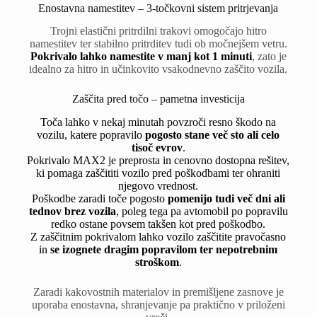
Enostavna namestitev – 3-točkovni sistem pritrjevanja
Trojni elastični pritrdilni trakovi omogočajo hitro
namestitev ter stabilno pritrditev tudi ob močnejšem vetru.
Pokrivalo lahko namestite v manj kot 1 minuti
, zato je
idealno za hitro in učinkovito vsakodnevno zaščito vozila.
Zaščita pred točo – pametna investicija
Toča lahko v nekaj minutah povzroči resno škodo na
vozilu, katere popravilo
pogosto stane več sto ali celo
tisoč evrov
.
Pokrivalo MAX2 je preprosta in cenovno dostopna rešitev,
ki pomaga zaščititi vozilo pred poškodbami ter ohraniti
njegovo vrednost.
Poškodbe zaradi toče pogosto
pomenijo tudi več dni ali
tednov brez vozila
, poleg tega pa avtomobil po popravilu
redko ostane povsem takšen kot pred poškodbo.
Z zaščitnim pokrivalom lahko vozilo zaščitite pravočasno
in
se izognete dragim popravilom ter nepotrebnim
stroškom
.
Zaradi kakovostnih materialov in premišljene zasnove je
uporaba enostavna, shranjevanje pa praktično v priloženi