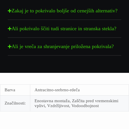
Zakaj je to pokrivalo boljše od cenejših alternativ?
Ali pokrivalo ščiti tudi stranice in stranska stekla?
Ali je vreča za shranjevanje priložena pokrivala?
Barva
Antracitno-srebrno-rdeča
Enostavna montaža, Zaščita pred vremenskimi
Značilnosti:
vplivi, Vzdržljivost, Vodoodbojnost