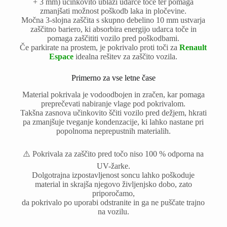
+ 3 mm) učinkovito ublaži udarce toče ter pomaga
zmanjšati možnost poškodb laka in pločevine.
Močna 3-slojna zaščita s skupno debelino 10 mm ustvarja
zaščitno bariero, ki absorbira energijo udarca toče in
pomaga zaščititi vozilo pred poškodbami.
Če parkirate na prostem, je pokrivalo proti toči za
Renault
Espace
idealna rešitev za zaščito vozila.
Primerno za vse letne čase
Material pokrivala je vodoodbojen in zračen, kar pomaga
preprečevati nabiranje vlage pod pokrivalom.
Takšna zasnova učinkovito ščiti vozilo pred dežjem, hkrati
pa zmanjšuje tveganje kondenzacije, ki lahko nastane pri
popolnoma neprepustnih materialih.
⚠️ Pokrivala za zaščito pred točo niso 100 % odporna na
UV-žarke.
Dolgotrajna izpostavljenost soncu lahko poškoduje
material in skrajša njegovo življenjsko dobo, zato
priporočamo,
da pokrivalo po uporabi odstranite in ga ne puščate trajno
na vozilu.