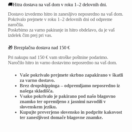
🚚Hitra dostava na vaš dom v roku 1–2 delovnih dni.
Dostavo izvedemo hitro in zanesljivo neposredno na vaš dom.
Pokrivalo prejmete v roku 1–2 delovnih dni od odpreme
naročila.
Poskrbimo za varno pakiranje in hitro obdelavo, da je vaš
izdelek čim prej pri vas.
🎁 Brezplačna dostava nad 150 €
Pri nakupu nad 150 € vam stroške poštnine podarimo.
Naročilo hitro in varno dostavimo neposredno na vaš dom.
Vaše pokrivalo prejmete skrbno zapakirano v škatli
za varno dostavo.
Brez dropshippinga – odpremljamo neposredno iz
našega skladišča.
Vsako pokrivalo je pakirano pod našo blagovno
znamko ter opremljeno z jasnimi navodili v
slovenskem jeziku.
Kupujte preverjeno slovensko in podprite kakovost
ter zanesljivost domače blagovne znamke.