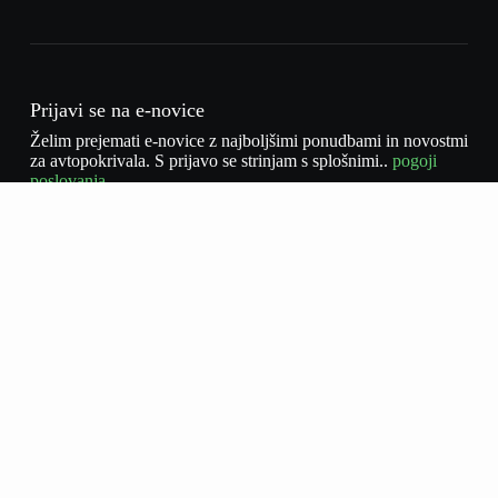
Prijavi se na e-novice
Želim prejemati e-novice z najboljšimi ponudbami in novostmi
za avtopokrivala. S prijavo se strinjam s splošnimi..
pogoji
poslovanja.
Iscriviti
Sprejemam politiko zasebnosti
*
Domov
Trgovina
O nas