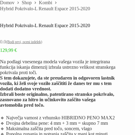
Domov
Shop
Kombi
Hybrid Pokrivalo-L Renault Espace 2015-2020
Hybrid Pokrivalo-L Renault Espace 2015-2020
0.0
(Bodi prvi, oceni izdelek)
129,99
€
Na podlagi vnesenega modela vašega vozila je integrirana
funkcija iskanja dimenzij izbrala ustrezno velikost stranskega
pokrivala proti toči.
S tem dokazujete, da ste preudaren in odgovoren lastnik
vozila, ki želi svoje vozilo zaščititi že danes ter mu s tem
dodati dodatno vrednost.
Izbrali boste originalno, patentirano stransko pokrivalo,
zasnovano za hitro in učinkovito zaščito vašega
avtomobila pred točo.
🔹 Največja varnost z vrhunsko HIBRIDNO PENO MAX2
🔹 Dvojna debelina pene: 4 mm + 3 mm = skupno 7 mm
🔹 Maksimalna zaščita pred točo, soncem, vlago
🔹 Popolna zunanja in notranja zaščita v manj kot minuti