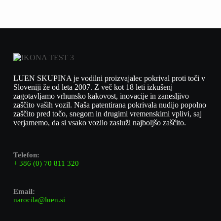
LUEN SKUPINA je vodilni proizvajalec pokrival proti toči v
Sloveniji že od leta 2007. Z več kot 18 leti izkušenj
zagotavljamo vrhunsko kakovost, inovacije in zanesljivo
zaščito vaših vozil. Naša patentirana pokrivala nudijo popolno
zaščito pred točo, snegom in drugimi vremenskimi vplivi, saj
verjamemo, da si vsako vozilo zasluži najboljšo zaščito.
Telefon:
+ 386 (0) 70 811 320
Email:
narocila@luen.si