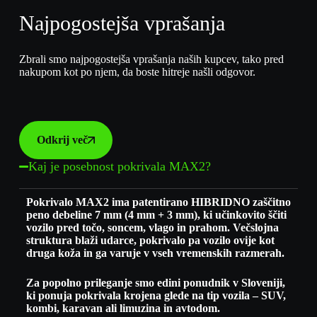
Najpogostejša vprašanja
Zbrali smo najpogostejša vprašanja naših kupcev, tako pred
nakupom kot po njem, da boste hitreje našli odgovor.
Odkrij več
Kaj je posebnost pokrivala MAX2?
Pokrivalo MAX2 ima patentirano HIBRIDNO zaščitno
peno debeline 7 mm (4 mm + 3 mm), ki učinkovito ščiti
vozilo pred točo, soncem, vlago in prahom. Večslojna
struktura blaži udarce, pokrivalo pa vozilo ovije kot
druga koža in ga varuje v vseh vremenskih razmerah.
Za popolno prileganje smo edini ponudnik v Sloveniji,
ki ponuja pokrivala krojena glede na tip vozila – SUV,
kombi, karavan ali limuzina in avtodom.