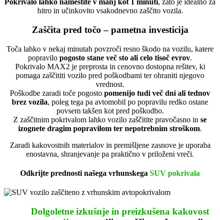
Pokrivalo lahko namestite v manj kot 1 minuti
, zato je idealno za
hitro in učinkovito vsakodnevno zaščito vozila.
Zaščita pred točo – pametna investicija
Toča lahko v nekaj minutah povzroči resno škodo na vozilu, katere
popravilo
pogosto stane več sto ali celo tisoč evrov
.
Pokrivalo MAX2 je preprosta in cenovno dostopna rešitev, ki
pomaga zaščititi vozilo pred poškodbami ter ohraniti njegovo
vrednost.
Poškodbe zaradi toče pogosto
pomenijo tudi več dni ali tednov
brez vozila
, poleg tega pa avtomobil po popravilu redko ostane
povsem takšen kot pred poškodbo.
Z zaščitnim pokrivalom lahko vozilo zaščitite pravočasno in
se
izognete dragim popravilom ter nepotrebnim stroškom
.
Zaradi kakovostnih materialov in premišljene zasnove je uporaba
enostavna, shranjevanje pa praktično v priloženi vreči.
Odkrijte prednosti našega vrhunskega
SUV pokrivala
Dolgoletne izkušnje in preizkušena kakovost