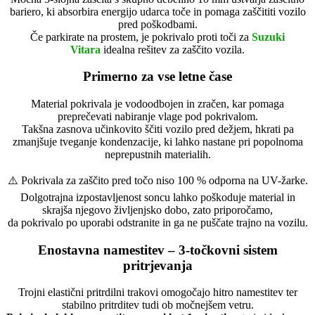
bariero, ki absorbira energijo udarca toče in pomaga zaščititi vozilo
pred poškodbami.
Če parkirate na prostem, je pokrivalo proti toči za
Suzuki
Vitara
idealna rešitev za zaščito vozila.
Primerno za vse letne čase
Material pokrivala je vodoodbojen in zračen, kar pomaga
preprečevati nabiranje vlage pod pokrivalom.
Takšna zasnova učinkovito ščiti vozilo pred dežjem, hkrati pa
zmanjšuje tveganje kondenzacije, ki lahko nastane pri popolnoma
neprepustnih materialih.
⚠️ Pokrivala za zaščito pred točo niso 100 % odporna na UV-žarke.
Dolgotrajna izpostavljenost soncu lahko poškoduje material in
skrajša njegovo življenjsko dobo, zato priporočamo,
da pokrivalo po uporabi odstranite in ga ne puščate trajno na vozilu.
Enostavna namestitev – 3-točkovni sistem
pritrjevanja
Trojni elastični pritrdilni trakovi omogočajo hitro namestitev ter
stabilno pritrditev tudi ob močnejšem vetru.