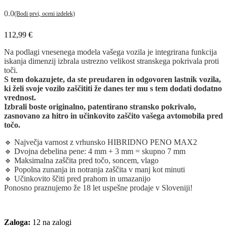
0.0
(Bodi prvi, oceni izdelek)
112,99
€
Na podlagi vnesenega modela vašega vozila je integrirana funkcija
iskanja dimenzij izbrala ustrezno velikost stranskega pokrivala proti
toči.
S tem dokazujete, da ste preudaren in odgovoren lastnik vozila,
ki želi svoje vozilo zaščititi že danes ter mu s tem dodati dodatno
vrednost.
Izbrali boste originalno, patentirano stransko pokrivalo,
zasnovano za hitro in učinkovito zaščito vašega avtomobila pred
točo.
🔹 Največja varnost z vrhunsko HIBRIDNO PENO MAX2
🔹 Dvojna debelina pene: 4 mm + 3 mm = skupno 7 mm
🔹 Maksimalna zaščita pred točo, soncem, vlago
🔹 Popolna zunanja in notranja zaščita v manj kot minuti
🔹 Učinkovito ščiti pred prahom in umazanijo
Ponosno praznujemo že 18 let uspešne prodaje v Sloveniji!
Zaloga:
12 na zalogi