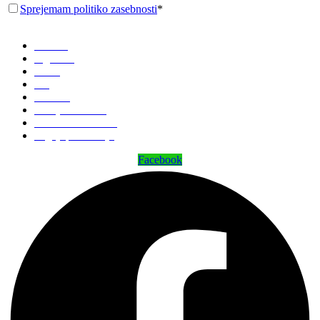
Sprejemam politiko zasebnosti
*
Domov
Trgovina
O nas
Blog
Kontakt
Zemljevid strani
Politika zasebnosti
Pogoji poslovanja
Facebook