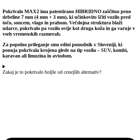
Pokrivalo MAX2 ima patentirano HIBRIDNO zaščitno peno
debeline 7 mm (4 mm + 3 mm), ki učinkovito ščiti vozilo pred
točo, soncem, vlago in prahom. Večslojna struktura blaži
udarce, pokrivalo pa vozilo ovije kot druga koža in ga varuje v
vseh vremenskih razmerah.
Za popolno prileganje smo edini ponudnik v Sloveniji, ki
ponuja pokrivala krojena glede na tip vozila – SUV, kombi,
karavan ali limuzina in avtodom.
Zakaj je to pokrivalo boljše od cenejših alternativ?