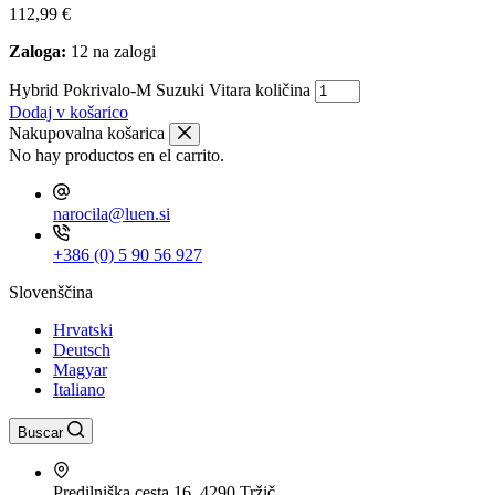
112,99
€
Zaloga:
12 na zalogi
Hybrid Pokrivalo-M Suzuki Vitara količina
Dodaj v košarico
Nakupovalna košarica
No hay productos en el carrito.
narocila@luen.si
+386 (0) 5 90 56 927
Slovenščina
Hrvatski
Deutsch
Magyar
Italiano
Buscar
Predilniška cesta 16, 4290 Tržič