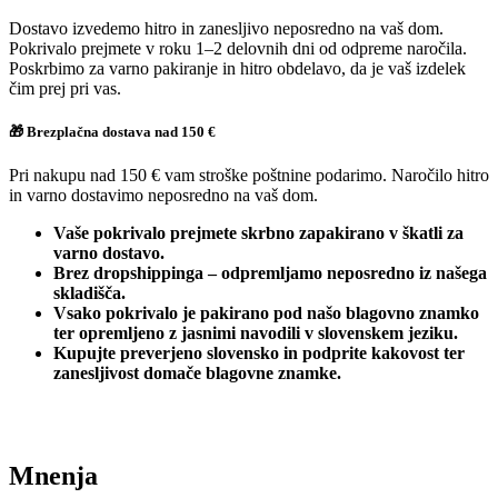
Dostavo izvedemo hitro in zanesljivo neposredno na vaš dom.
Pokrivalo prejmete v roku 1–2 delovnih dni od odpreme naročila.
Poskrbimo za varno pakiranje in hitro obdelavo, da je vaš izdelek
čim prej pri vas.
🎁 Brezplačna dostava nad 150 €
Pri nakupu nad 150 € vam stroške poštnine podarimo. Naročilo hitro
in varno dostavimo neposredno na vaš dom.
Vaše pokrivalo prejmete skrbno zapakirano v škatli za
varno dostavo.
Brez dropshippinga – odpremljamo neposredno iz našega
skladišča.
Vsako pokrivalo je pakirano pod našo blagovno znamko
ter opremljeno z jasnimi navodili v slovenskem jeziku.
Kupujte preverjeno slovensko in podprite kakovost ter
zanesljivost domače blagovne znamke.
Mnenja