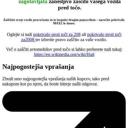
zagotavljata
zanesljivo
zaščito vašega vozila
pred točo.
Zaščitite svoje vozilo pravočasno in se izognite dragim popravilom – naročite pokrivalo
MAX2 še danes.
Oglejte si tudi
pokrivalo proti toči za 208
ali
pokrivalo proti toči
za2008
ter izberite pravo zaščito za vaše vozilo.
Več o zaščiti avtomobilov pred točo si lahko preberete tudi tukaj:
https://en.wikipedia.org/wiki/Hail
Najpogostejša vprašanja
Zbrali smo najpogostejša vprašanja naših kupcev, tako pred
nakupom kot po njem, da boste hitreje našli odgovor.