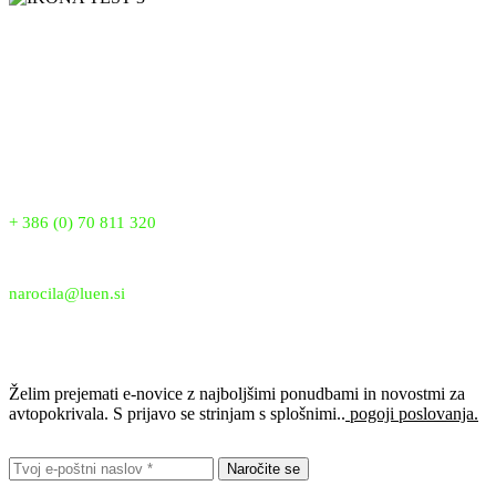
LUEN SKUPINA je vodilni proizvajalec pokrival proti toči v
Sloveniji že od leta 2007. Z več kot 18 leti izkušenj zagotavljamo
vrhunsko kakovost, inovacije in zanesljivo zaščito vaših vozil. Naša
patentirana pokrivala nudijo popolno zaščito pred točo, snegom in
drugimi vremenskimi vplivi, saj verjamemo, da si vsako vozilo
zasluži najboljšo zaščito.
Telefon:
+ 386 (0) 70 811 320
Email:
narocila@luen.si
Prijavi se na e-novice
Želim prejemati e-novice z najboljšimi ponudbami in novostmi za
avtopokrivala. S prijavo se strinjam s splošnimi..
pogoji poslovanja.
Naročite se