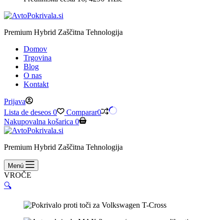
Premium Hybrid Zaščitna Tehnologija
Domov
Trgovina
Blog
O nas
Kontakt
Prijava
Lista de deseos
0
Comparar
0
Nakupovalna košarica
0
Premium Hybrid Zaščitna Tehnologija
Menú
VROČE
🔍