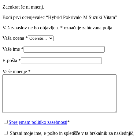
Zaenkrat še ni mnenj.
Bodi prvi ocenjevalec “Hybrid Pokrivalo-M Suzuki Vitara”
Vaš e-naslov ne bo objavljen.
*
označuje zahtevana polja
Vaša ocena
*
Vaše ime
*
E-pošta
*
Vaše mnenje
*
Sprejemam politiko zasebnosti
*
Shrani moje ime, e-pošto in spletišče v ta brskalnik za naslednjič,