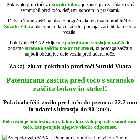
Pokrivalo proti toči za
Suzuki Vitara
je zanesljiva zaščita za vaš
avtomobil pred točo, dežjem, soncem in praskami.
Debela 7 mm zaščitna plast omogoča, da pokrivalo proti toči za
Suzuki Vitara
absorbira udarce toče ter pomaga zaščititi karoserijo
vozila.
Pokrivalo MAX2 vključuje
patentirano večslojno zaščito
in
dodatno
stransko zaščito bokov ter steke
l
, ki pomaga zaščititi
najbolj občutljive dele vozila pred udarci toče.
Zakaj izbrati pokrivalo proti toči Suzuki Vitara
Patentirana zaščita pred točo s stransko
zaščito bokov in stekel!
Pokrivalo ščiti vozilo pred točo do premera 22,7 mm
in udarci s hitrostjo do 90 km/h.
Pokrivalo je bilo testirano v laboratorijskih pogojih s simulirano
točo, kar potrjuje njegovo visoko odpornost.