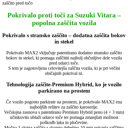
Pokrivalo proti toči za Suzuki Vitara –
popolna zaščita vozila
Pokrivalo s stransko zaščito – dodatna zaščita bokov
in stekel
Pokrivalo MAX2 vključuje patentirano dodatno stransko zaščito
bokov in stekel, ki pomaga zaščititi najbolj občutljive dele vozila
pred udarci toče.
S tem je zagotovljena celovitejša zaščita vozila, ki je pri večini
običajnih pokrival ni.
Tehnologija zaščite-Premium Hybrid, ko je vozilo
parkirano na prostem
Če vozilo pogosto parkirate na prostem, je pokrivalo MAX2 ena
najboljših rešitev za zaščito karoserije.
Večslojna zasnova s patentirano Premium Hybrid peno (4 + 3 mm)
učinkovito ublaži udarce toče ter pomaga zmanjšati možnost
poškodb laka in pločevine.
Močna 3-slojna zaščita s skupno debelino 10 mm ustvarja zaščitno