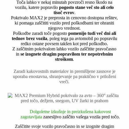
Toča lahko v nekaj minutah povzroči resno škodo na
vozilu, katere popravilo
pogosto stane več sto ali celo
tisoč evrov
.
Pokrivalo MAX2 je preprosta in cenovno dostopna rešitev,
ki pomaga zaščititi vozilo pred poškodbami ter ohraniti
njegovo vrednost.
Poškodbe zaradi toče pogosto
pomenijo tudi več dni ali
tednov brez vozila
, poleg tega pa avtomobil po popravilu
redko ostane povsem takšen kot pred poškodbo.
Z zaščitnim pokrivalom lahko vozilo zaščitite pravočasno
in
se izognete dragim popravilom ter nepotrebnim
stroškom
.
Zaradi kakovostnih materialov in premišljene zasnove je
uporaba enostavna, shranjevanje pa praktično v priloženi
vreči.
Dolgoletne izkušnje in preizkušena kakovost
zagotavljata
zanesljivo
zaščito vašega vozila pred točo.
Zaščitite svoje vozilo pravočasno in se izognite dragim