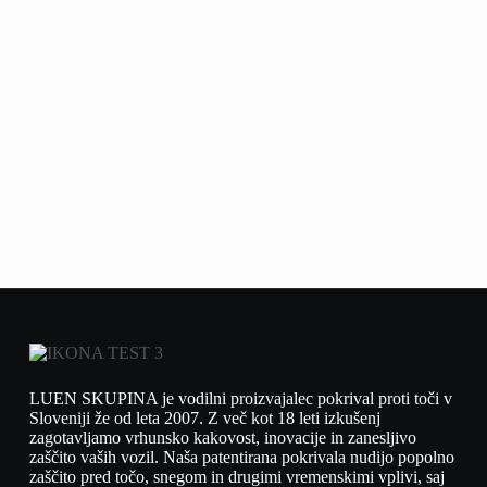
LUEN SKUPINA je vodilni proizvajalec pokrival proti toči v
Sloveniji že od leta 2007. Z več kot 18 leti izkušenj
zagotavljamo vrhunsko kakovost, inovacije in zanesljivo
zaščito vaših vozil. Naša patentirana pokrivala nudijo popolno
zaščito pred točo, snegom in drugimi vremenskimi vplivi, saj