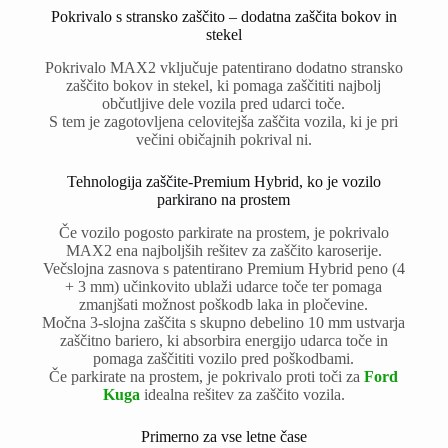
Pokrivalo s stransko zaščito – dodatna zaščita bokov in
stekel
Pokrivalo MAX2 vključuje patentirano dodatno stransko
zaščito bokov in stekel, ki pomaga zaščititi najbolj
občutljive dele vozila pred udarci toče.
S tem je zagotovljena celovitejša zaščita vozila, ki je pri
večini običajnih pokrival ni.
Tehnologija zaščite-Premium Hybrid, ko je vozilo
parkirano na prostem
Če vozilo pogosto parkirate na prostem, je pokrivalo
MAX2 ena najboljših rešitev za zaščito karoserije.
Večslojna zasnova s patentirano Premium Hybrid peno (4
+ 3 mm) učinkovito ublaži udarce toče ter pomaga
zmanjšati možnost poškodb laka in pločevine.
Močna 3-slojna zaščita s skupno debelino 10 mm ustvarja
zaščitno bariero, ki absorbira energijo udarca toče in
pomaga zaščititi vozilo pred poškodbami.
Če parkirate na prostem, je pokrivalo proti toči za
Ford
Kuga
idealna rešitev za zaščito vozila.
Primerno za vse letne čase