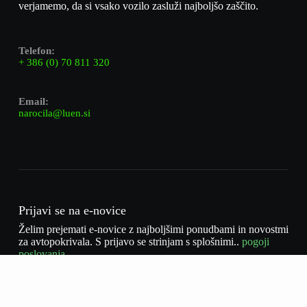
verjamemo, da si vsako vozilo zasluži najboljšo zaščito.
Telefon:
+ 386 (0) 70 811 320
Email:
narocila@luen.si
Prijavi se na e-novice
Želim prejemati e-novice z najboljšimi ponudbami in novostmi
za avtopokrivala. S prijavo se strinjam s splošnimi..
pogoji
poslovanja.
Naročite se