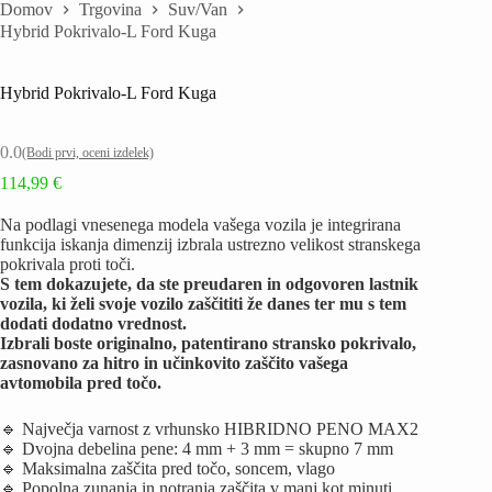
Domov
Trgovina
Suv/Van
Hybrid Pokrivalo-L Ford Kuga
Hybrid Pokrivalo-L Ford Kuga
0.0
(Bodi prvi, oceni izdelek)
114,99
€
Na podlagi vnesenega modela vašega vozila je integrirana
funkcija iskanja dimenzij izbrala ustrezno velikost stranskega
pokrivala proti toči.
S tem dokazujete, da ste preudaren in odgovoren lastnik
vozila, ki želi svoje vozilo zaščititi že danes ter mu s tem
dodati dodatno vrednost.
Izbrali boste originalno, patentirano stransko pokrivalo,
zasnovano za hitro in učinkovito zaščito vašega
avtomobila pred točo.
🔹 Največja varnost z vrhunsko HIBRIDNO PENO MAX2
🔹 Dvojna debelina pene: 4 mm + 3 mm = skupno 7 mm
🔹 Maksimalna zaščita pred točo, soncem, vlago
🔹 Popolna zunanja in notranja zaščita v manj kot minuti