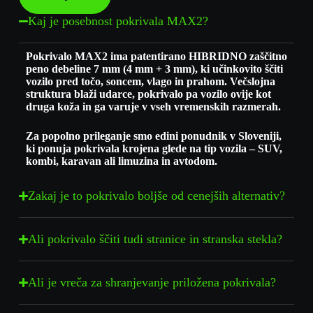
Kaj je posebnost pokrivala MAX2?
Pokrivalo MAX2 ima patentirano HIBRIDNO zaščitno
peno debeline 7 mm (4 mm + 3 mm), ki učinkovito ščiti
vozilo pred točo, soncem, vlago in prahom. Večslojna
struktura blaži udarce, pokrivalo pa vozilo ovije kot
druga koža in ga varuje v vseh vremenskih razmerah.
Za popolno prileganje smo edini ponudnik v Sloveniji,
ki ponuja pokrivala krojena glede na tip vozila – SUV,
kombi, karavan ali limuzina in avtodom.
Zakaj je to pokrivalo boljše od cenejših alternativ?
Ali pokrivalo ščiti tudi stranice in stranska stekla?
Ali je vreča za shranjevanje priložena pokrivala?