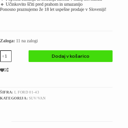
🔹 Učinkovito ščiti pred prahom in umazanijo
Ponosno praznujemo že 18 let uspešne prodaje v Sloveniji!
Zaloga:
11 na zalogi
Dodaj v košarico
ŠIFRA:
L FORD 01-43
KATEGORIJA:
SUV/VAN