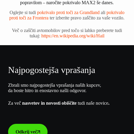
popravilom – naročite pokrivalo MAX2 še danes.
Oglejte si tudi
pokrivalo proti toči za Grandland
ali
pokrivalo
proti toči za Frontera
ter izberite pravo zaščito za vaše vozilo.
Več o zaščiti avtomobilov pred točo si lahko preberete tudi
tukaj:
https://en.wikipedia.org/wiki/Hail
Najpogostejša vprašanja
Zbrali smo najpogostejša vprašanja naših kupcev,
da boste hitro in enostavno našli odgovor.
Za več
nasvetov in novosti obiščite
tudi naše novice
.
Odkrij več