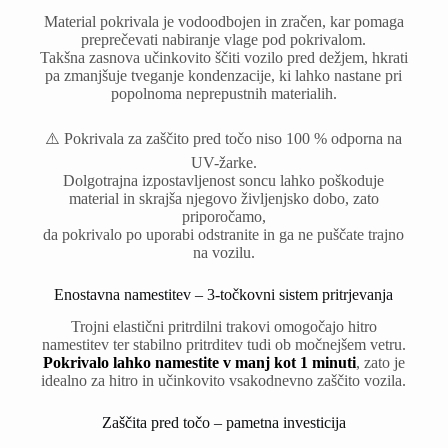
Material pokrivala je vodoodbojen in zračen, kar pomaga
preprečevati nabiranje vlage pod pokrivalom.
Takšna zasnova učinkovito ščiti vozilo pred dežjem, hkrati
pa zmanjšuje tveganje kondenzacije, ki lahko nastane pri
popolnoma neprepustnih materialih.
⚠️ Pokrivala za zaščito pred točo niso 100 % odporna na
UV-žarke.
Dolgotrajna izpostavljenost soncu lahko poškoduje
material in skrajša njegovo življenjsko dobo, zato
priporočamo,
da pokrivalo po uporabi odstranite in ga ne puščate trajno
na vozilu.
Enostavna namestitev – 3-točkovni sistem pritrjevanja
Trojni elastični pritrdilni trakovi omogočajo hitro
namestitev ter stabilno pritrditev tudi ob močnejšem vetru.
Pokrivalo lahko namestite v manj kot 1 minuti
, zato je
idealno za hitro in učinkovito vsakodnevno zaščito vozila.
Zaščita pred točo – pametna investicija