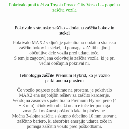
Pokrivalo proti toči za Toyota Proace City Verso L – popolna
zaščita vozila
Pokrivalo s stransko zaščito – dodatna zaščita bokov in
stekel
Pokrivalo MAX2 vključuje patentirano dodatno stransko
zaščito bokov in stekel, ki pomaga zaščititi najbolj
občutljive dele vozila pred udarci toče.
S tem je zagotovljena celovitejša zaščita vozila, ki je pri
večini običajnih pokrival ni.
Tehnologija zaščite-Premium Hybrid, ko je vozilo
parkirano na prostem
Če vozilo pogosto parkirate na prostem, je pokrivalo
MAX2 ena najboljših rešitev za zaščito karoserije.
Večslojna zasnova s patentirano Premium Hybrid peno (4
+ 3 mm) učinkovito ublaži udarce toče ter pomaga
zmanjšati možnost poškodb laka in pločevine.
Močna 3-slojna zaščita s skupno debelino 10 mm ustvarja
zaščitno bariero, ki absorbira energijo udarca toče in
pomaga zaščititi vozilo pred poškodbami.