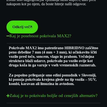
nakupom kot po njem, da boste hitreje našli odgovor.
Odkrij več
Kaj je posebnost pokrivala MAX2?
Pokrivalo MAX2 ima patentirano HIBRIDNO zaščitno
peno debeline 7 mm (4 mm + 3 mm), ki učinkovito ščiti
vozilo pred točo, soncem, vlago in prahom. Večslojna
struktura blaži udarce, pokrivalo pa vozilo ovije kot
druga koža in ga varuje v vseh vremenskih razmerah.
Za popolno prileganje smo edini ponudnik v Sloveniji,
ki ponuja pokrivala krojena glede na tip vozila – SUV,
kombi, karavan ali limuzina in avtodom.
Zakaj je to pokrivalo boljše od cenejših alternativ?