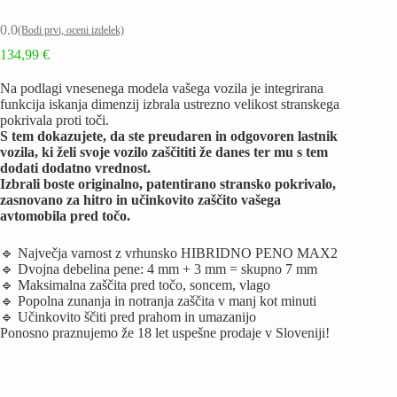
0.0
(Bodi prvi, oceni izdelek)
134,99
€
Na podlagi vnesenega modela vašega vozila je integrirana
funkcija iskanja dimenzij izbrala ustrezno velikost stranskega
pokrivala proti toči.
S tem dokazujete, da ste preudaren in odgovoren lastnik
vozila, ki želi svoje vozilo zaščititi že danes ter mu s tem
dodati dodatno vrednost.
Izbrali boste originalno, patentirano stransko pokrivalo,
zasnovano za hitro in učinkovito zaščito vašega
avtomobila pred točo.
🔹 Največja varnost z vrhunsko HIBRIDNO PENO MAX2
🔹 Dvojna debelina pene: 4 mm + 3 mm = skupno 7 mm
🔹 Maksimalna zaščita pred točo, soncem, vlago
🔹 Popolna zunanja in notranja zaščita v manj kot minuti
🔹 Učinkovito ščiti pred prahom in umazanijo
Ponosno praznujemo že 18 let uspešne prodaje v Sloveniji!