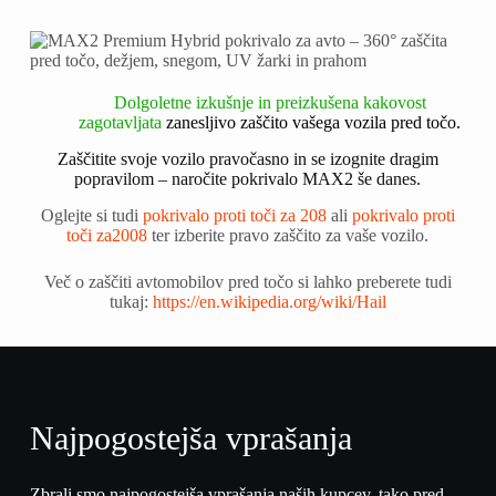
Dolgoletne izkušnje in preizkušena kakovost
zagotavljata
zanesljivo
zaščito vašega vozila pred točo.
Zaščitite svoje vozilo pravočasno in se izognite dragim
popravilom – naročite pokrivalo MAX2 še danes.
Oglejte si tudi
pokrivalo proti toči za 208
ali
pokrivalo proti
toči za2008
ter izberite pravo zaščito za vaše vozilo.
Več o zaščiti avtomobilov pred točo si lahko preberete tudi
tukaj:
https://en.wikipedia.org/wiki/Hail
Najpogostejša vprašanja
Zbrali smo najpogostejša vprašanja naših kupcev, tako pred