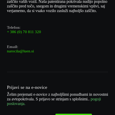
zaščito vaših vozil. Naša patentirana pokrivala nudijo popolno
zaščito pred točo, snegom in drugimi vremenskimi vplivi, saj
verjamemo, da si vsako vozilo zasluži najboljšo zaščito.
Telefon:
+ 386 (0) 70 811 320
Email:
narocila@luen.si
Prijavi se na e-novice
Želim prejemati e-novice z najboljšimi ponudbami in novostmi
za avtopokrivala. S prijavo se strinjam s splošnimi..
pogoji
poslovanja.