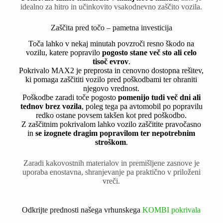
idealno za hitro in učinkovito vsakodnevno zaščito vozila.
Zaščita pred točo – pametna investicija
Toča lahko v nekaj minutah povzroči resno škodo na
vozilu, katere popravilo
pogosto stane več sto ali celo
tisoč evrov
.
Pokrivalo MAX2 je preprosta in cenovno dostopna rešitev,
ki pomaga zaščititi vozilo pred poškodbami ter ohraniti
njegovo vrednost.
Poškodbe zaradi toče pogosto
pomenijo tudi več dni ali
tednov brez vozila
, poleg tega pa avtomobil po popravilu
redko ostane povsem takšen kot pred poškodbo.
Z zaščitnim pokrivalom lahko vozilo zaščitite pravočasno
in
se izognete dragim popravilom ter nepotrebnim
stroškom
.
Zaradi kakovostnih materialov in premišljene zasnove je
uporaba enostavna, shranjevanje pa praktično v priloženi
vreči.
Odkrijte prednosti našega vrhunskega
KOMBI pokrivala