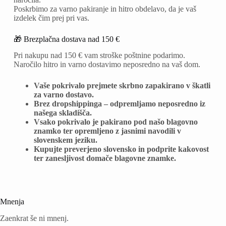
Poskrbimo za varno pakiranje in hitro obdelavo, da je vaš
izdelek čim prej pri vas.
🎁 Brezplačna dostava nad 150 €
Pri nakupu nad 150 € vam stroške poštnine podarimo.
Naročilo hitro in varno dostavimo neposredno na vaš dom.
Vaše pokrivalo prejmete skrbno zapakirano v škatli
za varno dostavo.
Brez dropshippinga – odpremljamo neposredno iz
našega skladišča.
Vsako pokrivalo je pakirano pod našo blagovno
znamko ter opremljeno z jasnimi navodili v
slovenskem jeziku.
Kupujte preverjeno slovensko in podprite kakovost
ter zanesljivost domače blagovne znamke.
Mnenja
Zaenkrat še ni mnenj.