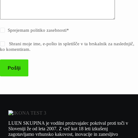
Sprejemam politiko zasebnosti
*
Shrani moje ime, e-pošto in spletišče v ta brskalnik za naslednjič,
ko komentiram.
Pošlji
LUEN SKUPINA je vodilni proizvajalec pokrival proti toči v
Sloveniji že od leta 2007. Z več kot 18 leti izkušenj
zagotavljamo vrhunsko kakovost, inovacije in zanesljivo