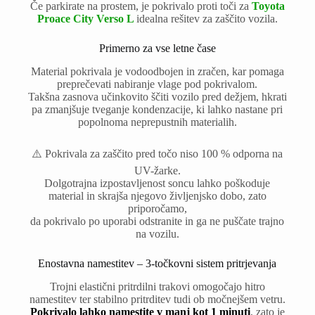
Če parkirate na prostem, je pokrivalo proti toči za
Toyota
Proace City Verso L
idealna rešitev za zaščito vozila.
Primerno za vse letne čase
Material pokrivala je vodoodbojen in zračen, kar pomaga
preprečevati nabiranje vlage pod pokrivalom.
Takšna zasnova učinkovito ščiti vozilo pred dežjem, hkrati
pa zmanjšuje tveganje kondenzacije, ki lahko nastane pri
popolnoma neprepustnih materialih.
⚠️ Pokrivala za zaščito pred točo niso 100 % odporna na
UV-žarke.
Dolgotrajna izpostavljenost soncu lahko poškoduje
material in skrajša njegovo življenjsko dobo, zato
priporočamo,
da pokrivalo po uporabi odstranite in ga ne puščate trajno
na vozilu.
Enostavna namestitev – 3-točkovni sistem pritrjevanja
Trojni elastični pritrdilni trakovi omogočajo hitro
namestitev ter stabilno pritrditev tudi ob močnejšem vetru.
Pokrivalo lahko namestite v manj kot 1 minuti
, zato je