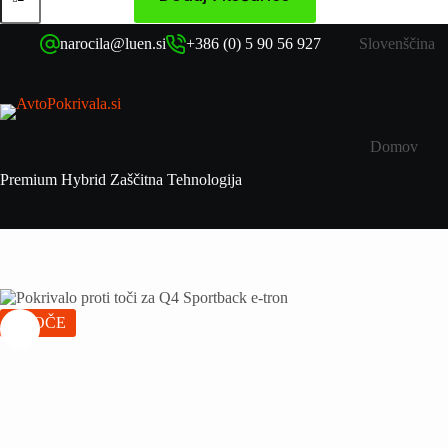
narocila@luen.si
+386 (0) 5 90 56 927
Slovenščina
Domov
Premium Hybrid Zaščitna Tehnologija
VROČE