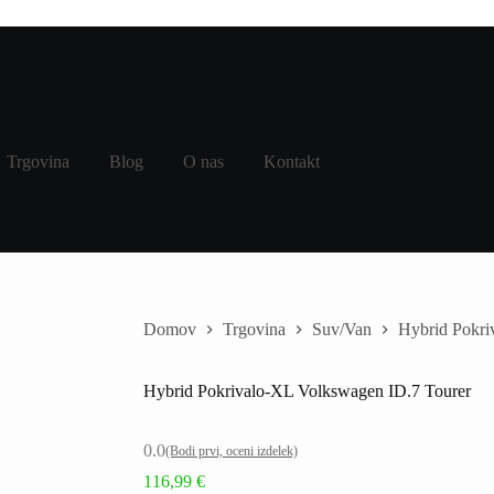
Trgovina
Blog
O nas
Kontakt
Domov
Trgovina
Suv/Van
Hybrid Pokri
Hybrid Pokrivalo-XL Volkswagen ID.7 Tourer
0.0
(Bodi prvi, oceni izdelek)
116,99
€