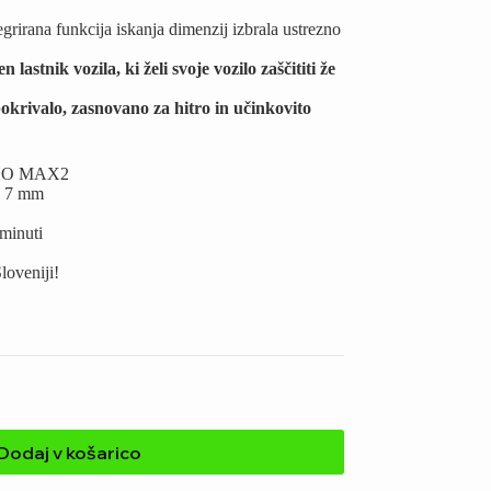
rirana funkcija iskanja dimenzij izbrala ustrezno
astnik vozila, ki želi svoje vozilo zaščititi že
pokrivalo, zasnovano za hitro in učinkovito
PENO MAX2
o 7 mm
 minuti
loveniji!
Dodaj v košarico