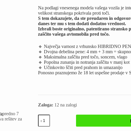
Na podlagi vnesenega modela vašega vozila je integ
velikost stranskega pokrivala proti toči.
S tem dokazujete, da ste preudaren in odgovoren l
danes ter mu s tem dodati dodatno vrednost.
Izbrali boste originalno, patentirano stransko 
zaščito vašega avtomobila pred točo.
🔹 Največja varnost z vrhunsko HIBRIDNO 
🔹 Dvojna debelina pene: 4 mm + 3 mm = skupn
🔹 Maksimalna zaščita pred točo, soncem, vlago
🔹 Popolna zunanja in notranja zaščita v manj kot
🔹 Učinkovito ščiti pred prahom in umazanijo
Ponosno praznujemo že 18 let uspešne prodaje v S
Zaloga:
12 na zalogi