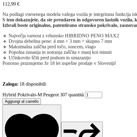
112,99
€
Na podlagi vnesenega modela vašega vozila je integrirana funkcija iska
S tem dokazujete, da ste preudaren in odgovoren lastnik vozila, ki
Izbrali boste originalno, patentirano stransko pokrivalo, zasnova
🔹 Največja varnost z vrhunsko HIBRIDNO PENO MAX2
🔹 Dvojna debelina pene: 4 mm + 3 mm = skupno 7 mm
🔹 Maksimalna zaščita pred točo, soncem, vlago
🔹 Popolna zunanja in notranja zaščita v manj kot minuti
🔹 Učinkovito ščiti pred prahom in umazanijo
Ponosno praznujemo že 18 let uspešne prodaje v Sloveniji!
Zaloga:
18 disponibili
Hybrid Pokrivalo-M Peugeot 307 quantità
Aggiungi al carrello