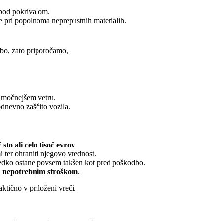
 pod pokrivalom.
e pri popolnoma neprepustnih materialih.
obo, zato priporočamo,
ob močnejšem vetru.
kodnevno zaščito vozila.
sto ali celo tisoč evrov
.
 ter ohraniti njegovo vrednost.
redko ostane povsem takšen kot pred poškodbo.
er nepotrebnim stroškom
.
ktično v priloženi vreči.