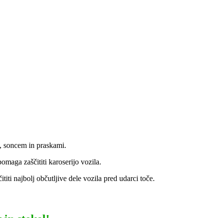
m, soncem in praskami.
pomaga zaščititi karoserijo vozila.
ititi najbolj občutljive dele vozila pred udarci toče.