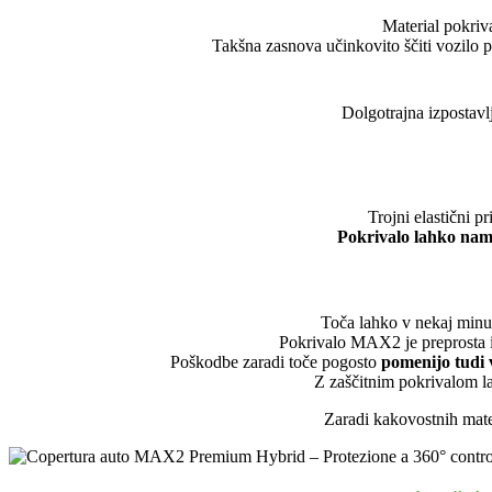
Material pokriv
Takšna zasnova učinkovito ščiti vozilo 
Dolgotrajna izpostavl
Trojni elastični p
Pokrivalo lahko name
Toča lahko v nekaj minu
Pokrivalo MAX2 je preprosta in
Poškodbe zaradi toče pogosto
pomenijo tudi v
Z zaščitnim pokrivalom la
Zaradi kakovostnih mater