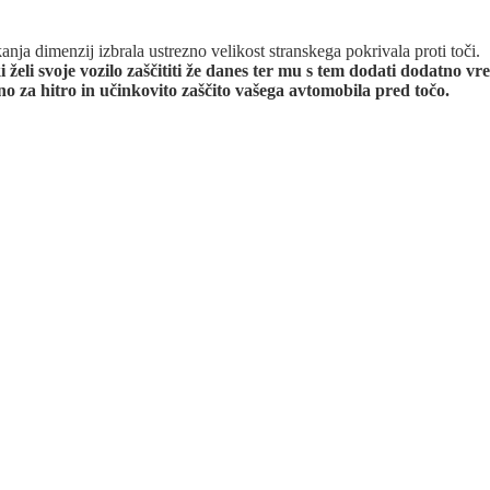
nja dimenzij izbrala ustrezno velikost stranskega pokrivala proti toči.
 želi svoje vozilo zaščititi že danes ter mu s tem dodati dodatno vr
no za hitro in učinkovito zaščito vašega avtomobila pred točo.