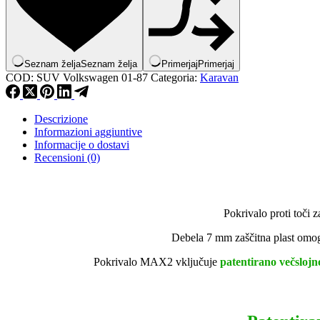
Seznam želja
Seznam želja
Primerjaj
Primerjaj
COD:
SUV Volkswagen 01-87
Categoria:
Karavan
Descrizione
Informazioni aggiuntive
Informacije o dostavi
Recensioni (0)
Pokrivalo proti toči 
Debela 7 mm zaščitna plast omogo
Pokrivalo MAX2 vključuje
patentirano večslojno