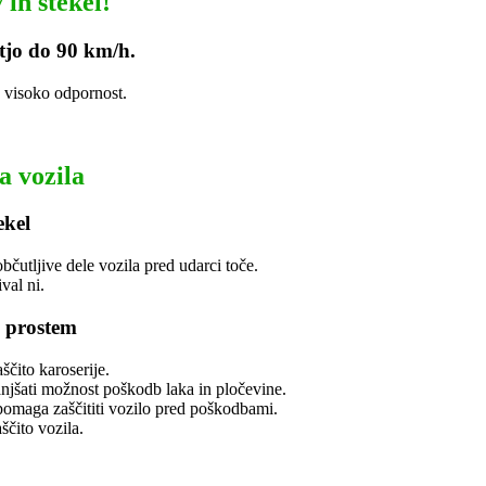
 in stekel!
stjo do 90 km/h.
vo visoko odpornost.
a vozila
ekel
čutljive dele vozila pred udarci toče.
val ni.
a prostem
ščito karoserije.
njšati možnost poškodb laka in pločevine.
 pomaga zaščititi vozilo pred poškodbami.
aščito vozila.