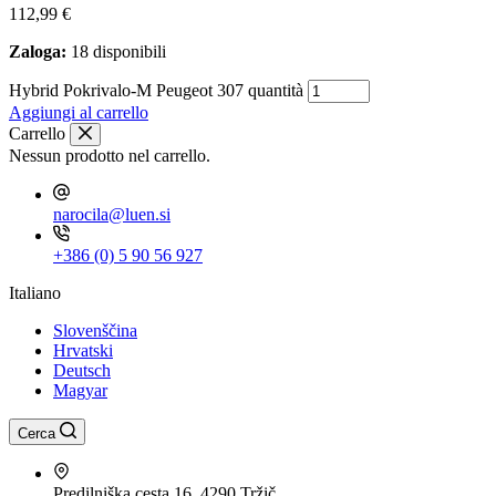
112,99
€
Zaloga:
18 disponibili
Hybrid Pokrivalo-M Peugeot 307 quantità
Aggiungi al carrello
Carrello
Nessun prodotto nel carrello.
narocila@luen.si
+386 (0) 5 90 56 927
Italiano
Slovenščina
Hrvatski
Deutsch
Magyar
Cerca
Predilniška cesta 16, 4290 Tržič