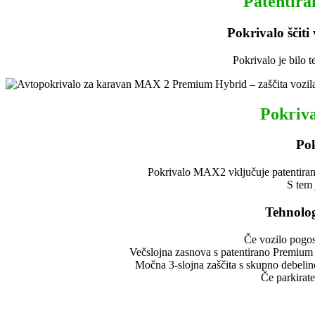
Patentiran
Pokrivalo ščiti
Pokrivalo je bilo t
Pokriva
Pok
Pokrivalo MAX2 vključuje patentirano 
S tem 
Tehnolog
Če vozilo pogost
Večslojna zasnova s patentirano Premium 
Močna 3-slojna zaščita s skupno debelino
Če parkirate