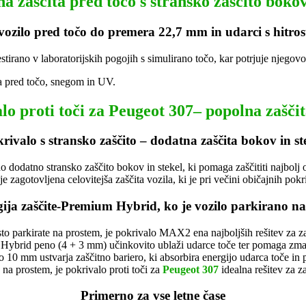
a zaščita pred točo s stransko zaščito bokov
 vozilo pred točo do premera 22,7 mm in udarci s hitro
estirano v laboratorijskih pogojih s simulirano točo, kar potrjuje njego
lo proti toči za Peugeot 307– popolna zaščit
rivalo s stransko zaščito – dodatna zaščita bokov in st
dodatno stransko zaščito bokov in stekel, ki pomaga zaščititi najbolj ob
je zagotovljena celovitejša zaščita vozila, ki je pri večini običajnih pokri
ija zaščite-Premium Hybrid, ko je vozilo parkirano n
o parkirate na prostem, je pokrivalo MAX2 ena najboljših rešitev za za
Hybrid peno (4 + 3 mm) učinkovito ublaži udarce toče ter pomaga zma
 10 mm ustvarja zaščitno bariero, ki absorbira energijo udarca toče in
 na prostem, je pokrivalo proti toči za
Peugeot 307
idealna rešitev za z
Primerno za vse letne čase