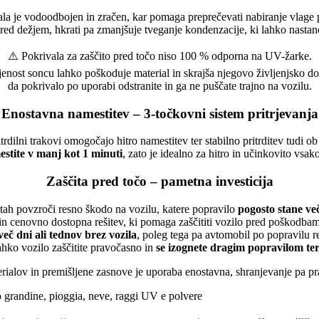
ala je vodoodbojen in zračen, kar pomaga preprečevati nabiranje vlage
pred dežjem, hkrati pa zmanjšuje tveganje kondenzacije, ki lahko nastan
⚠️ Pokrivala za zaščito pred točo niso 100 % odporna na UV-žarke.
jenost soncu lahko poškoduje material in skrajša njegovo življenjsko d
da pokrivalo po uporabi odstranite in ga ne puščate trajno na vozilu.
Enostavna namestitev – 3-točkovni sistem pritrjevanja
ritrdilni trakovi omogočajo hitro namestitev ter stabilno pritrditev tudi 
stite v manj kot 1 minuti
, zato je idealno za hitro in učinkovito vsa
Zaščita pred točo – pametna investicija
tah povzroči resno škodo na vozilu, katere popravilo
pogosto stane več 
 cenovno dostopna rešitev, ki pomaga zaščititi vozilo pred poškodbami
eč dni ali tednov brez vozila
, poleg tega pa avtomobil po popravilu 
hko vozilo zaščitite pravočasno in
se izognete dragim popravilom t
ialov in premišljene zasnove je uporaba enostavna, shranjevanje pa pra