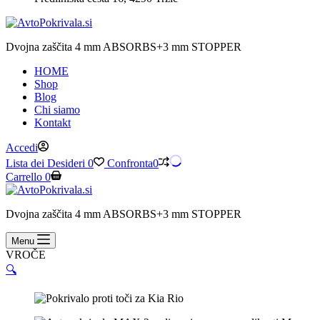
Dvojna zaščita 4 mm ABSORBS+3 mm STOPPER
HOME
Shop
Blog
Chi siamo
Kontakt
Accedi
Lista dei Desideri
0
Confronta
0
Carrello
0
Dvojna zaščita 4 mm ABSORBS+3 mm STOPPER
Menu
VROČE
🔍