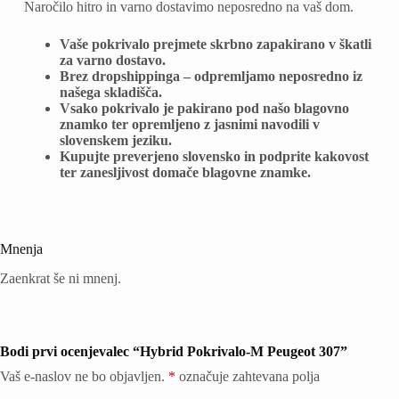
Naročilo hitro in varno dostavimo neposredno na vaš dom.
Vaše pokrivalo prejmete skrbno zapakirano v škatli
za varno dostavo.
Brez dropshippinga – odpremljamo neposredno iz
našega skladišča.
Vsako pokrivalo je pakirano pod našo blagovno
znamko ter opremljeno z jasnimi navodili v
slovenskem jeziku.
Kupujte preverjeno slovensko in podprite kakovost
ter zanesljivost domače blagovne znamke.
Mnenja
Zaenkrat še ni mnenj.
Bodi prvi ocenjevalec “Hybrid Pokrivalo-M Peugeot 307”
Vaš e-naslov ne bo objavljen.
*
označuje zahtevana polja