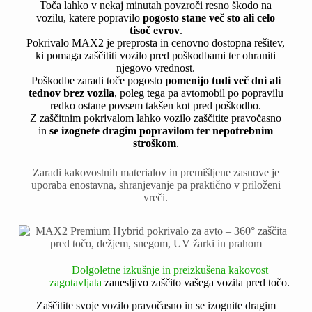
Toča lahko v nekaj minutah povzroči resno škodo na
vozilu, katere popravilo
pogosto stane več sto ali celo
tisoč evrov
.
Pokrivalo MAX2 je preprosta in cenovno dostopna rešitev,
ki pomaga zaščititi vozilo pred poškodbami ter ohraniti
njegovo vrednost.
Poškodbe zaradi toče pogosto
pomenijo tudi več dni ali
tednov brez vozila
, poleg tega pa avtomobil po popravilu
redko ostane povsem takšen kot pred poškodbo.
Z zaščitnim pokrivalom lahko vozilo zaščitite pravočasno
in
se izognete dragim popravilom ter nepotrebnim
stroškom
.
Zaradi kakovostnih materialov in premišljene zasnove je
uporaba enostavna, shranjevanje pa praktično v priloženi
vreči.
Dolgoletne izkušnje in preizkušena kakovost
zagotavljata
zanesljivo
zaščito vašega vozila pred točo.
Zaščitite svoje vozilo pravočasno in se izognite dragim