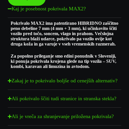
Kaj je posebnost pokrivala MAX2?
Pokrivalo MAX2 ima patentirano HIBRIDNO zaščitno
peno debeline 7 mm (4 mm + 3 mm), ki učinkovito ščiti
vozilo pred točo, soncem, vlago in prahom. Večslojna
struktura blaži udarce, pokrivalo pa vozilo ovije kot
druga koža in ga varuje v vseh vremenskih razmerah.
Za popolno prileganje smo edini ponudnik v Sloveniji,
ki ponuja pokrivala krojena glede na tip vozila – SUV,
kombi, karavan ali limuzina in avtodom.
Zakaj je to pokrivalo boljše od cenejših alternativ?
Ali pokrivalo ščiti tudi stranice in stranska stekla?
Ali je vreča za shranjevanje priložena pokrivala?