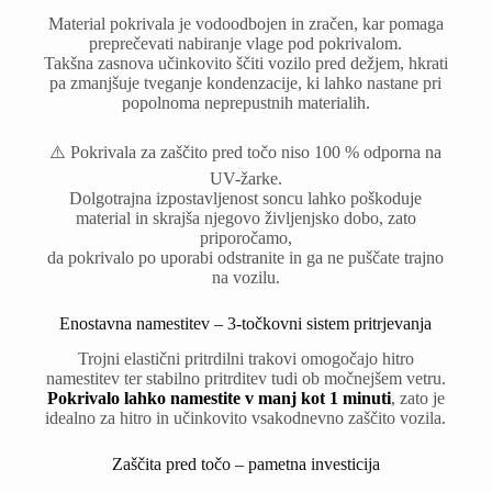
Material pokrivala je vodoodbojen in zračen, kar pomaga
preprečevati nabiranje vlage pod pokrivalom.
Takšna zasnova učinkovito ščiti vozilo pred dežjem, hkrati
pa zmanjšuje tveganje kondenzacije, ki lahko nastane pri
popolnoma neprepustnih materialih.
⚠️ Pokrivala za zaščito pred točo niso 100 % odporna na
UV-žarke.
Dolgotrajna izpostavljenost soncu lahko poškoduje
material in skrajša njegovo življenjsko dobo, zato
priporočamo,
da pokrivalo po uporabi odstranite in ga ne puščate trajno
na vozilu.
Enostavna namestitev – 3-točkovni sistem pritrjevanja
Trojni elastični pritrdilni trakovi omogočajo hitro
namestitev ter stabilno pritrditev tudi ob močnejšem vetru.
Pokrivalo lahko namestite v manj kot 1 minuti
, zato je
idealno za hitro in učinkovito vsakodnevno zaščito vozila.
Zaščita pred točo – pametna investicija