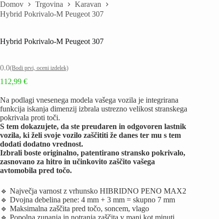
Domov
Trgovina
Karavan
Hybrid Pokrivalo-M Peugeot 307
Hybrid Pokrivalo-M Peugeot 307
0.0
(Bodi prvi, oceni izdelek)
112,99
€
Na podlagi vnesenega modela vašega vozila je integrirana
funkcija iskanja dimenzij izbrala ustrezno velikost stranskega
pokrivala proti toči.
S tem dokazujete, da ste preudaren in odgovoren lastnik
vozila, ki želi svoje vozilo zaščititi že danes ter mu s tem
dodati dodatno vrednost.
Izbrali boste originalno, patentirano stransko pokrivalo,
zasnovano za hitro in učinkovito zaščito vašega
avtomobila pred točo.
🔹 Največja varnost z vrhunsko HIBRIDNO PENO MAX2
🔹 Dvojna debelina pene: 4 mm + 3 mm = skupno 7 mm
🔹 Maksimalna zaščita pred točo, soncem, vlago
🔹 Popolna zunanja in notranja zaščita v manj kot minuti