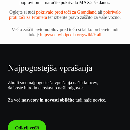
popravilom – naročite pokrivalo MAX2 še danes.
Oglejte si tudi
pokrivalo proti toči za Grandland
ali
pokrivalo
proti toči za Frontera
ter izberite pravo zaščito za vaše vozilo.
Več o zaščiti avtomobilov pred točo si lahko preberete tudi
tukaj:
https://en.wikipedia.org/wiki/Hail
Najpogostejša vprašanja
Zbrali smo najpogostejša vprašanja naših kupcev,
da boste hitro in enostavno našli odgovor.
Za več
nasvetov in novosti obiščite
tudi naše novice
.
Odkrij več