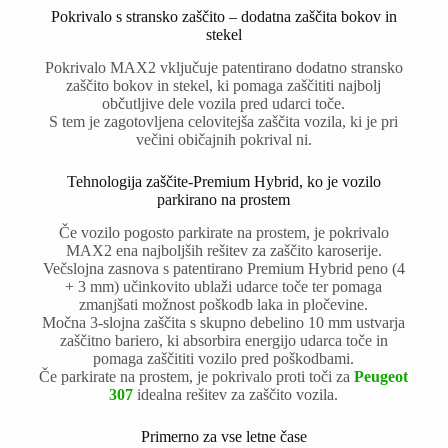
Pokrivalo s stransko zaščito – dodatna zaščita bokov in
stekel
Pokrivalo MAX2 vključuje patentirano dodatno stransko
zaščito bokov in stekel, ki pomaga zaščititi najbolj
občutljive dele vozila pred udarci toče.
S tem je zagotovljena celovitejša zaščita vozila, ki je pri
večini običajnih pokrival ni.
Tehnologija zaščite-Premium Hybrid, ko je vozilo
parkirano na prostem
Če vozilo pogosto parkirate na prostem, je pokrivalo
MAX2 ena najboljših rešitev za zaščito karoserije.
Večslojna zasnova s patentirano Premium Hybrid peno (4
+ 3 mm) učinkovito ublaži udarce toče ter pomaga
zmanjšati možnost poškodb laka in pločevine.
Močna 3-slojna zaščita s skupno debelino 10 mm ustvarja
zaščitno bariero, ki absorbira energijo udarca toče in
pomaga zaščititi vozilo pred poškodbami.
Če parkirate na prostem, je pokrivalo proti toči za
Peugeot
307
idealna rešitev za zaščito vozila.
Primerno za vse letne čase