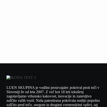
LUEN SKUPINA je vodilni proizvajalec pokrival proti toči v
Sloveniji že od leta 2007. Z več kot 18 leti izkušenj
zagotavljamo vrhunsko kakovost, inovacije in zanesljivo
zaščito vaših vozil. Naša patentirana pokrivala nudijo popolno
zaščito pred točo, snegom in drugimi vremenskimi vplivi, saj