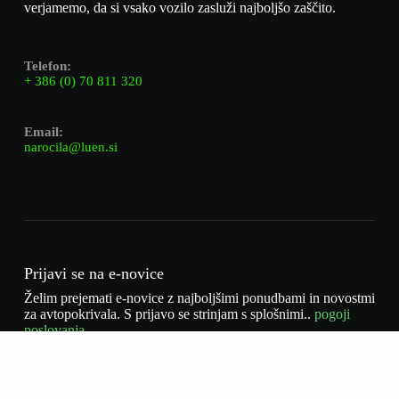
verjamemo, da si vsako vozilo zasluži najboljšo zaščito.
Telefon:
+ 386 (0) 70 811 320
Email:
narocila@luen.si
Prijavi se na e-novice
Želim prejemati e-novice z najboljšimi ponudbami in novostmi
za avtopokrivala. S prijavo se strinjam s splošnimi..
pogoji
poslovanja.
Naročite se