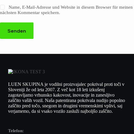
Name, E-Mail-Adresse und Website in diesem Browser für meinen
nächsten Kommentar speichern.
Senden
LUEN SKUPINA je vodilni proizvajalec pokrival proti toči v
Sloveniji že od leta 2007. Z več kot 18 leti izkušenj
zagotavljamo vrhunsko kakovost, inovacije in zanesljivo
zaščito vaših vozil. Naša patentirana pokrivala nudijo popolno
zaščito pred točo, snegom in drugimi vremenskimi vplivi, saj
verjamemo, da si vsako vozilo zasluži najboljšo zaščito.
Telefon: