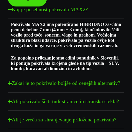
Kaj je posebnost pokrivala MAX2?
Pokrivalo MAX2 ima patentirano HIBRIDNO zaščitno
peno debeline 7 mm (4 mm + 3 mm), ki učinkovito ščiti
vozilo pred točo, soncem, vlago in prahom. Večslojna
struktura blaži udarce, pokrivalo pa vozilo ovije kot
druga koža in ga varuje v vseh vremenskih razmerah.
Za popolno prileganje smo edini ponudnik v Sloveniji,
ki ponuja pokrivala krojena glede na tip vozila – SUV,
kombi, karavan ali limuzina in avtodom.
Zakaj je to pokrivalo boljše od cenejših alternativ?
Ali pokrivalo ščiti tudi stranice in stranska stekla?
Ali je vreča za shranjevanje priložena pokrivala?