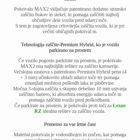
Pokrivalo MAX2 vključuje patentirano dodatno stransko
zaščito bokov in stekel, ki pomaga zaščititi najbolj
občutljive dele vozila pred udarci toče.
S tem je zagotovljena celovitejša zaščita vozila, ki je pri
večini običajnih pokrival ni.
Tehnologija zaščite-Premium Hybrid, ko je vozilo
parkirano na prostem
Če vozilo pogosto parkirate na prostem, je pokrivalo
MAX2 ena najboljših rešitev za zaščito karoserije.
Večslojna zasnova s patentirano Premium Hybrid peno (4
+ 3 mm) učinkovito ublaži udarce toče ter pomaga
zmanjšati možnost poškodb laka in pločevine.
Močna 3-slojna zaščita s skupno debelino 10 mm ustvarja
zaščitno bariero, ki absorbira energijo udarca toče in
pomaga zaščititi vozilo pred poškodbami.
Če parkirate na prostem, je pokrivalo proti toči za
Lexus
RZ
idealna rešitev za zaščito vozila.
Primerno za vse letne čase
Material pokrivala je vodoodbojen in zračen, kar pomaga