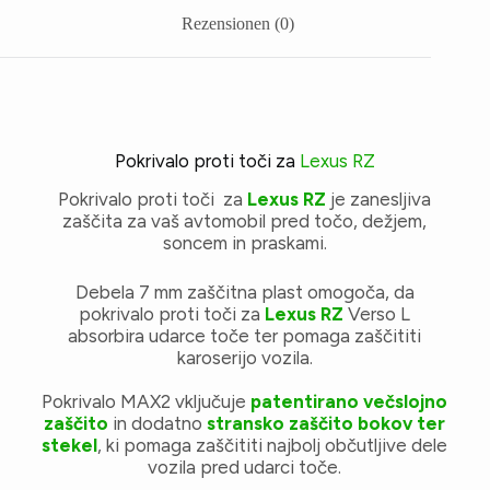
Rezensionen (0)
Pokrivalo proti toči za
Lexus RZ
Pokrivalo proti toči za
Lexus RZ
je zanesljiva
zaščita za vaš avtomobil pred točo, dežjem,
soncem in praskami.
Debela 7 mm zaščitna plast omogoča, da
pokrivalo proti toči za
Lexus RZ
Verso L
absorbira udarce toče ter pomaga zaščititi
karoserijo vozila.
Pokrivalo MAX2 vključuje
patentirano večslojno
zaščito
in dodatno
stransko zaščito bokov ter
stekel
, ki pomaga zaščititi najbolj občutljive dele
vozila pred udarci toče.