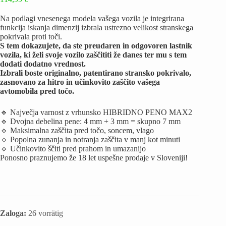
Na podlagi vnesenega modela vašega vozila je integrirana
funkcija iskanja dimenzij izbrala ustrezno velikost stranskega
pokrivala proti toči.
S tem dokazujete, da ste preudaren in odgovoren lastnik
vozila, ki želi svoje vozilo zaščititi že danes ter mu s tem
dodati dodatno vrednost.
Izbrali boste originalno, patentirano stransko pokrivalo,
zasnovano za hitro in učinkovito zaščito vašega
avtomobila pred točo.
🔹 Največja varnost z vrhunsko HIBRIDNO PENO MAX2
🔹 Dvojna debelina pene: 4 mm + 3 mm = skupno 7 mm
🔹 Maksimalna zaščita pred točo, soncem, vlago
🔹 Popolna zunanja in notranja zaščita v manj kot minuti
🔹 Učinkovito ščiti pred prahom in umazanijo
Ponosno praznujemo že 18 let uspešne prodaje v Sloveniji!
Zaloga:
26 vorrätig