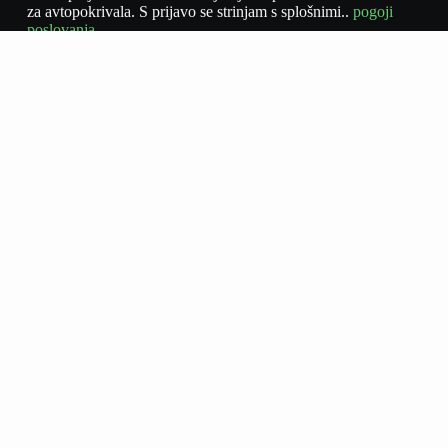
za avtopokrivala. S prijavo se strinjam s splošnimi..
pogoji
poslovanja.
Naročite se
Sprejemam politiko zasebnosti
*
Domov
Trgovina
O nas
Blog
Kontakt
Zemljevid strani
Politika zasebnosti
Pogoji poslovanja