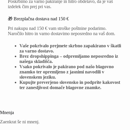
Poskrbimo za varno pakiranje in hitro obdelavo, da je vaš
izdelek čim prej pri vas.
🎁 Brezplačna dostava nad 150 €
Pri nakupu nad 150 € vam stroške poštnine podarimo.
Naročilo hitro in varno dostavimo neposredno na vaš dom.
Vaše pokrivalo prejmete skrbno zapakirano v škatli
za varno dostavo.
Brez dropshippinga – odpremljamo neposredno iz
našega skladišča.
Vsako pokrivalo je pakirano pod našo blagovno
znamko ter opremljeno z jasnimi navodili v
slovenskem jeziku.
Kupujte preverjeno slovensko in podprite kakovost
ter zanesljivost domače blagovne znamke.
Mnenja
Zaenkrat še ni mnenj.