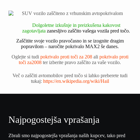
Dolgoletne izkušnje in preizkušena kakovost
zagotavljata
zanesljivo
zaščito vašega vozila pred točo.
Zaščitite svoje vozilo pravočasno in se izognite dragim
popravilom – naročite pokrivalo MAX2 še danes.
Oglejte si tudi
pokrivalo proti toči za 208
ali
pokrivalo proti
toči za2008
ter izberite pravo zaščito za vaše vozilo.
Več o zaščiti avtomobilov pred točo si lahko preberete tudi
tukaj:
https://en.wikipedia.org/wiki/Hail
Najpogostejša vprašanja
Zbrali smo najpogostejša vprašanja naših kupcev, tako pred