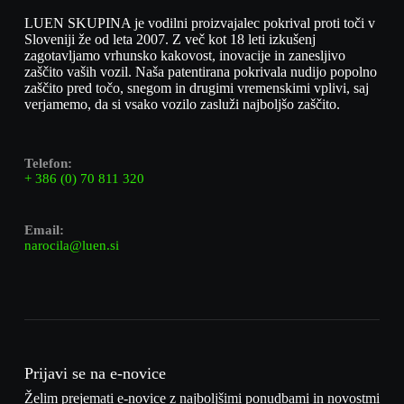
LUEN SKUPINA je vodilni proizvajalec pokrival proti toči v
Sloveniji že od leta 2007. Z več kot 18 leti izkušenj
zagotavljamo vrhunsko kakovost, inovacije in zanesljivo
zaščito vaših vozil. Naša patentirana pokrivala nudijo popolno
zaščito pred točo, snegom in drugimi vremenskimi vplivi, saj
verjamemo, da si vsako vozilo zasluži najboljšo zaščito.
Telefon:
+ 386 (0) 70 811 320
Email:
narocila@luen.si
Prijavi se na e-novice
Želim prejemati e-novice z najboljšimi ponudbami in novostmi