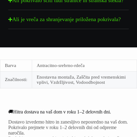
Ali pokrivalo ščiti tudi stranice in stranska stekla?
Ali je vreča za shranjevanje priložena pokrivala?
Barva
Antracitno-srebrno-rdeča
Enostavna montaža, Zaščita pred vremenskimi
Značilnosti:
vplivi, Vzdržljivost, Vodoodbojnost
🚚Hitra dostava na vaš dom v roku 1–2 delovnih dni.
Dostavo izvedemo hitro in zanesljivo neposredno na vaš dom.
Pokrivalo prejmete v roku 1–2 delovnih dni od odpreme
naročila.