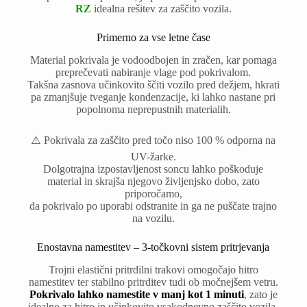
RZ
idealna rešitev za zaščito vozila.
Primerno za vse letne čase
Material pokrivala je vodoodbojen in zračen, kar pomaga
preprečevati nabiranje vlage pod pokrivalom.
Takšna zasnova učinkovito ščiti vozilo pred dežjem, hkrati
pa zmanjšuje tveganje kondenzacije, ki lahko nastane pri
popolnoma neprepustnih materialih.
⚠️ Pokrivala za zaščito pred točo niso 100 % odporna na
UV-žarke.
Dolgotrajna izpostavljenost soncu lahko poškoduje
material in skrajša njegovo življenjsko dobo, zato
priporočamo,
da pokrivalo po uporabi odstranite in ga ne puščate trajno
na vozilu.
Enostavna namestitev – 3-točkovni sistem pritrjevanja
Trojni elastični pritrdilni trakovi omogočajo hitro
namestitev ter stabilno pritrditev tudi ob močnejšem vetru.
Pokrivalo lahko namestite v manj kot 1 minuti
, zato je
idealno za hitro in učinkovito vsakodnevno zaščito vozila.