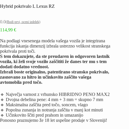
Hybrid pokrivalo L Lexus RZ
0.0
(Bodi prvi, oceni izdelek)
114,99
€
Na podlagi vnesenega modela vašega vozila je integrirana
funkcija iskanja dimenzij izbrala ustrezno velikost stranskega
pokrivala proti toči.
S tem dokazujete, da ste preudaren in odgovoren lastnik
vozila, ki želi svoje vozilo zaščititi že danes ter mu s tem
dodati dodatno vrednost.
Izbrali boste originalno, patentirano stransko pokrivalo,
zasnovano za hitro in učinkovito zaščito vašega
avtomobila pred točo.
🔹 Največja varnost z vrhunsko HIBRIDNO PENO MAX2
🔹 Dvojna debelina pene: 4 mm + 3 mm = skupno 7 mm
🔹 Maksimalna zaščita pred točo, soncem, vlago
🔹 Popolna zunanja in notranja zaščita v manj kot minuti
🔹 Učinkovito ščiti pred prahom in umazanijo
Ponosno praznujemo že 18 let uspešne prodaje v Sloveniji!