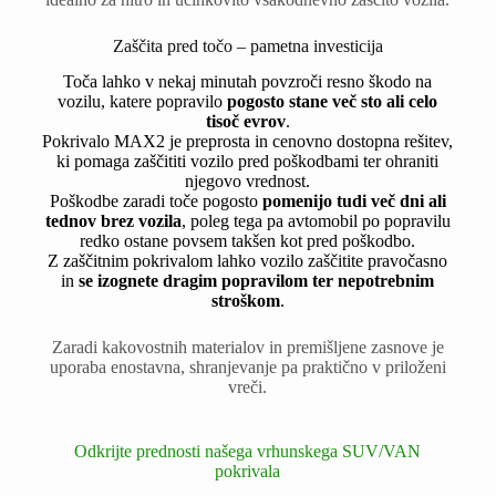
Zaščita pred točo – pametna investicija
Toča lahko v nekaj minutah povzroči resno škodo na
vozilu, katere popravilo
pogosto stane več sto ali celo
tisoč evrov
.
Pokrivalo MAX2 je preprosta in cenovno dostopna rešitev,
ki pomaga zaščititi vozilo pred poškodbami ter ohraniti
njegovo vrednost.
Poškodbe zaradi toče pogosto
pomenijo tudi več dni ali
tednov brez vozila
, poleg tega pa avtomobil po popravilu
redko ostane povsem takšen kot pred poškodbo.
Z zaščitnim pokrivalom lahko vozilo zaščitite pravočasno
in
se izognete dragim popravilom ter nepotrebnim
stroškom
.
Zaradi kakovostnih materialov in premišljene zasnove je
uporaba enostavna, shranjevanje pa praktično v priloženi
vreči.
Odkrijte prednosti našega vrhunskega SUV/VAN
pokrivala