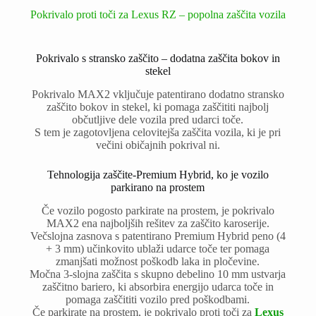
Pokrivalo proti toči za Lexus RZ – popolna zaščita vozila
Pokrivalo s stransko zaščito – dodatna zaščita bokov in
stekel
Pokrivalo MAX2 vključuje patentirano dodatno stransko
zaščito bokov in stekel, ki pomaga zaščititi najbolj
občutljive dele vozila pred udarci toče.
S tem je zagotovljena celovitejša zaščita vozila, ki je pri
večini običajnih pokrival ni.
Tehnologija zaščite-Premium Hybrid, ko je vozilo
parkirano na prostem
Če vozilo pogosto parkirate na prostem, je pokrivalo
MAX2 ena najboljših rešitev za zaščito karoserije.
Večslojna zasnova s patentirano Premium Hybrid peno (4
+ 3 mm) učinkovito ublaži udarce toče ter pomaga
zmanjšati možnost poškodb laka in pločevine.
Močna 3-slojna zaščita s skupno debelino 10 mm ustvarja
zaščitno bariero, ki absorbira energijo udarca toče in
pomaga zaščititi vozilo pred poškodbami.
Če parkirate na prostem, je pokrivalo proti toči za
Lexus