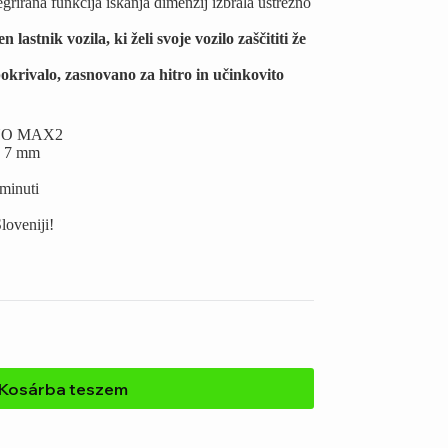
rirana funkcija iskanja dimenzij izbrala ustrezno
astnik vozila, ki želi svoje vozilo zaščititi že
pokrivalo, zasnovano za hitro in učinkovito
PENO MAX2
o 7 mm
 minuti
loveniji!
Kosárba teszem