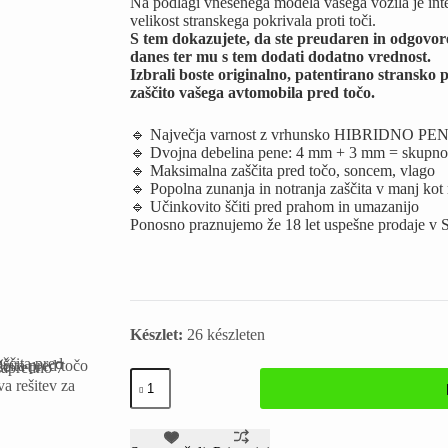
Na podlagi vnesenega modela vašega vozila je integ
velikost stranskega pokrivala proti toči.
S tem dokazujete, da ste preudaren in odgovoren l
danes ter mu s tem dodati dodatno vrednost.
Izbrali boste originalno, patentirano stransko 
zaščito vašega avtomobila pred točo.
🔹 Največja varnost z vrhunsko HIBRIDNO 
🔹 Dvojna debelina pene: 4 mm + 3 mm = skupn
🔹 Maksimalna zaščita pred točo, soncem, vlago
🔹 Popolna zunanja in notranja zaščita v manj kot
🔹 Učinkovito ščiti pred prahom in umazanijo
Ponosno praznujemo že 18 let uspešne prodaje v S
Készlet:
26 készleten