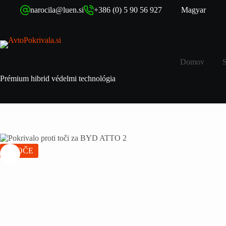
narocila@luen.si
+386 (0) 5 90 56 927
Magyar
Domov
Prémium hibrid védelmi technológia
VROČE