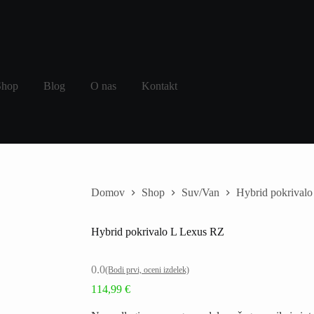
Shop
Blog
O nas
Kontakt
Domov
Shop
Suv/Van
Hybrid pokrival
Hybrid pokrivalo L Lexus RZ
0.0
(Bodi prvi, oceni izdelek)
114,99
€